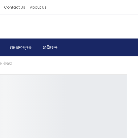
Contact Us
About Us
ମନୋରଞ୍ଜନ
ରାଶିଫଳ
ବା ଗିରଫ