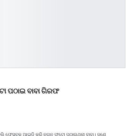
ୋ ପଠାଇ ବାବା ଗିରଫ
ନକଲି ଫେସବୁକ ଆଇଡ଼ି କରି ନଗ୍ନ ଫଟୋ ପଠାଉଥିଲା ବାବା। ଜଣେ