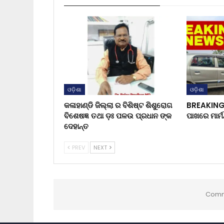
ଓଡ଼ିଶା
ଓଡ଼ିଶା
କଳାହାଣ୍ଡି ଜିଲ୍ଲା ର ବିଶିଷ୍ଟ ଶିଶୁରୋଗ
BREAKING 
ବିଶେଷଜ୍ଞ ତଥା ଡ଼ଃ ପଳଉ ପ୍ରଧାନ ଙ୍କ
ପାଖରେ ମାର୍ମ
ଦେହାନ୍ତ
PREV
NEXT
Comm