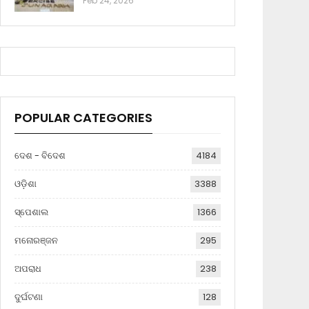
Feb 24, 2026
POPULAR CATEGORIES
ଦେଶ - ବିଦେଶ
4184
ଓଡ଼ିଶା
3388
ସ୍ପେଶାଲ
1366
ମନୋରଞ୍ଜନ
295
ଅପରାଧ
238
ଦୁର୍ଘଟଣା
128