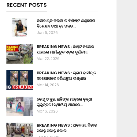
RECENT POSTS
କଳାହାଣ୍ଡି ଜିଲ୍ଲା ର ବିଶିଷ୍ଟ ଶିଶୁରୋଗ
ବିଶେଷଜ୍ଞ ତଥା ଡ଼ଃ ପଳଉ…
Jun 6, 2026
BREAKING NEWS : କିଷ୍ଟ କଲେଜ
ପାଖରେ ମାର୍ମନ୍ତୁଦ ସଡ଼କ ଦୁର୍ଘଟଣା
Mar 22, 2026
BREAKING NEWS : ଗ୍ରାମ ବାସୀଙ୍କ
ସହଯୋଗରେ ହରିଣଛୁଆ ଉଦ୍ଧାର
Mar 14, 2026
ବୋହୂ ଓ ଦୁଇ ନାତିଙ୍କ ମାଡ଼ରେ ବୃଦ୍ଧା
ଗୁରୁତ୍ଵର। ସ୍ଥାନୀୟ ଥାନାରେ…
Mar 6, 2026
BREAKING NEWS : ଅବକାରୀ ବିଭାଗ
ସକାଳୁ ସକାଳୁ ଛଡାଉ