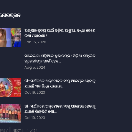
ନୋରଞ୍ଜନ
ଅଶ୍ଳୀଳ ନୃତ୍ୟ ପାଇଁ ବଢ଼ିଲା ଆଡୁଆ: ବନ୍ଧା ହେବେ
ନିଶା ମହାରଣା !
Jan 15, 2026
ସାରେଗାମା ଓଡ଼ିଆର ଶୁଭାରମ୍ଭ : ଓଡ଼ିଆ ସଙ୍ଗୀତ
ପ୍ରେମୀଙ୍କ ପାଇଁ ହେବ…
Aug 5, 2024
ଜୀ-ସାର୍ଥକରେ ଅକ୍ଟୋବର ୨୧ରୁ ଆରମ୍ଭ ହେବାକୁ
ଯାଉଛି ଏକ ଭିନ୍ନ ଧରଣର…
Oct 19, 2023
ଜୀ-ସାର୍ଥକରେ ଅକ୍ଟୋବର ୨୧ରୁ ଆରମ୍ଭ ହେବାକୁ
ଯାଉଛି ରିୟଲିଟି ଶୋ…
Oct 19, 2023
PREV
NEXT
1 of 74