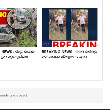
ଓଡ଼ିଶା
NEWS : କିଷ୍ଟ କଲେଜ
BREAKING NEWS : ଗ୍ରାମ ବାସୀଙ୍କ
ନ୍ତୁଦ ସଡ଼କ ଦୁର୍ଘଟଣା
ସହଯୋଗରେ ହରିଣଛୁଆ ଉଦ୍ଧାର
ents are closed.