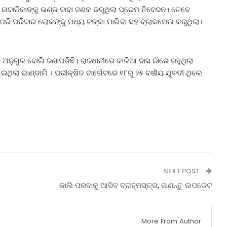
 ନାବାଳିକାଙ୍କୁ ଭଣ୍ଡ ବାବା ଜଣକ କରୁଥିଲା ପ୍ରେମ ନିବେଦନ। ତେବେ
ହିପରି ପରିବାର ଲୋକଙ୍କୁ ମଧ୍ୟ ଟଙ୍କା ମାଗିବା ସହ ବ୍ଲାକମେଲ କରୁଥିଲା।
ଅନୁଗୁଳ ବୋଲି ଜଣାପଡିଛି। ରାଜଧାନୀରେ କାଳିଆ ଦାସ ନାଁରେ ରହୁଥିଲା
ଥିଲା ଭାଣ୍ଡାମି । ପରୀକ୍ଷିତ ଟାର୍ଗେଟରେ ୧୮ରୁ ୨୫ ବର୍ଷୀୟ ଯୁବତୀ ଥିଲେ
NEXT POST
କାଲି ପରଦାକୁ ଆସିବ ବ୍ରାହ୍ମସ୍ତ୍ର, ଜାଣନ୍ତୁ ଉପଡେଟ
More From Author