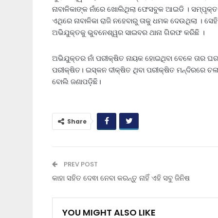
ନାବାଳିକାଙ୍କ ନାଁରେ ଖୋଲିଥିଲା ଫେସବୁକ ଆଇଡି । ସମ୍ପୃକ୍ତ
ଏଥିରେ ନାବାଳିକା ରାଜି ନହେବାରୁ ତାକୁ ଧମକ ଦେଉଥିଲା । ସେ
ଅଭିଯୁକ୍ତକୁ ଭୁବନେଶ୍ୱର ସାଇବର ଥାନା ଗିରଫ କରିଛି ।
ଅଭିଯୁକ୍ତର ନାଁ ପରୀକ୍ଷିତ ନାୟକ ହୋଇଥିବା ବେଳେ ତାର ଘର 
ପରୀକ୍ଷିତ। ଇସ୍କନ ଦୀକ୍ଷିତ ଥିବା ପରୀକ୍ଷିତ ମନ୍ଦିରରେ ଚଳାଇ
ବୋଲି ଜଣାପଡ଼ିଛି।
Share
PREV POST
କାହା ସହିତ ଦେଵା ନେବା କରନ୍ତୁ ନାହିଁ ଏହି ସବୁ ଜିନିଷ
YOU MIGHT ALSO LIKE