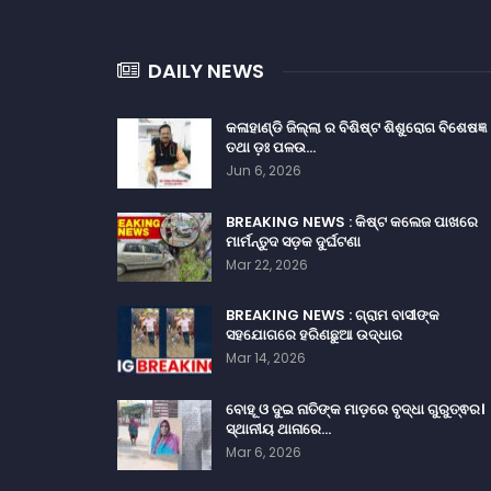
DAILY NEWS
କଳାହାଣ୍ଡି ଜିଲ୍ଲା ର ବିଶିଷ୍ଟ ଶିଶୁରୋଗ ବିଶେଷଜ୍ଞ
ତଥା ଡ଼ଃ ପଳଉ…
Jun 6, 2026
BREAKING NEWS : କିଷ୍ଟ କଲେଜ ପାଖରେ
ମାର୍ମନ୍ତୁଦ ସଡ଼କ ଦୁର୍ଘଟଣା
Mar 22, 2026
BREAKING NEWS : ଗ୍ରାମ ବାସୀଙ୍କ
ସହଯୋଗରେ ହରିଣଛୁଆ ଉଦ୍ଧାର
Mar 14, 2026
ବୋହୂ ଓ ଦୁଇ ନାତିଙ୍କ ମାଡ଼ରେ ବୃଦ୍ଧା ଗୁରୁତ୍ଵର।
ସ୍ଥାନୀୟ ଥାନାରେ…
Mar 6, 2026