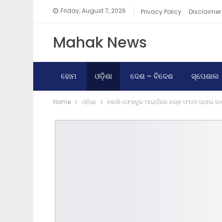
Friday, August 7, 2026
Privacy Policy
Disclaimer
Mahak News
ହୋମ
ଓଡ଼ିଶା
ଦେଶ – ବିଦେଶ
ସ୍ପେଶାଲ
Home
ଓଡ଼ିଶା
ନକଲି ଫେସବୁକ ଆଇଡ଼ିରେ ନଗ୍ନ ଫଟୋ ପଠାଇ ବା