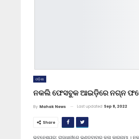
ଓଡ଼ିଶା
ନକଲି ଫେସବୁକ ଆଇଡ଼ିରେ ନଗ୍ନ ଫଟ
Last updated
Sep 8, 2022
By
Mahak News
Share
ଭୁବନେଶ୍ୱର: ରାଜଧାନୀରେ ଭଣ୍ଡବାବାର କଳା କାରନାମା । 