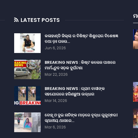
ମ
LATEST POSTS
କଳାହାଣ୍ଡି ଜିଲ୍ଲା ର ବିଶିଷ୍ଟ ଶିଶୁରୋଗ ବିଶେଷଜ୍ଞ
ତଥା ଡ଼ଃ ପଳଉ…
Jun 6, 2026
BREAKING NEWS : କିଷ୍ଟ କଲେଜ ପାଖରେ
ମାର୍ମନ୍ତୁଦ ସଡ଼କ ଦୁର୍ଘଟଣା
Mar 22, 2026
BREAKING NEWS : ଗ୍ରାମ ବାସୀଙ୍କ
ସହଯୋଗରେ ହରିଣଛୁଆ ଉଦ୍ଧାର
Mar 14, 2026
ବୋହୂ ଓ ଦୁଇ ନାତିଙ୍କ ମାଡ଼ରେ ବୃଦ୍ଧା ଗୁରୁତ୍ଵର।
ସ୍ଥାନୀୟ ଥାନାରେ…
Mar 6, 2026