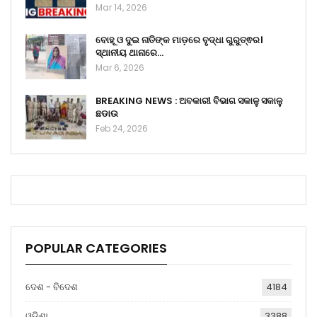
Mar 14, 2026
ବୋହୂ ଓ ଦୁଇ ନାତିଙ୍କ ମାଡ଼ରେ ବୃଦ୍ଧା ଗୁରୁତ୍ଵର।
ସ୍ଥାନୀୟ ଥାନାରେ…
Mar 6, 2026
BREAKING NEWS : ଅବକାରୀ ବିଭାଗ ସକାଳୁ ସକାଳୁ
ଛଡାଉ
Feb 24, 2026
POPULAR CATEGORIES
ଦେଶ - ବିଦେଶ
4184
ଓଡ଼ିଶା
3388