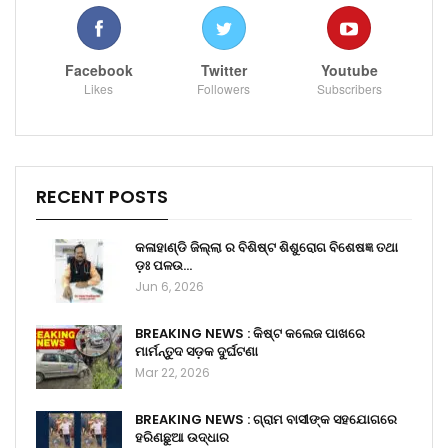
Facebook
Twitter
Youtube
Likes
Followers
Subscribers
RECENT POSTS
କଳାହାଣ୍ଡି ଜିଲ୍ଲା ର ବିଶିଷ୍ଟ ଶିଶୁରୋଗ ବିଶେଷଜ୍ଞ ତଥା
ଡ଼ଃ ପଳଉ…
Jun 6, 2026
BREAKING NEWS : କିଷ୍ଟ କଲେଜ ପାଖରେ
ମାର୍ମନ୍ତୁଦ ସଡ଼କ ଦୁର୍ଘଟଣା
Mar 22, 2026
BREAKING NEWS : ଗ୍ରାମ ବାସୀଙ୍କ ସହଯୋଗରେ
ହରିଣଛୁଆ ଉଦ୍ଧାର