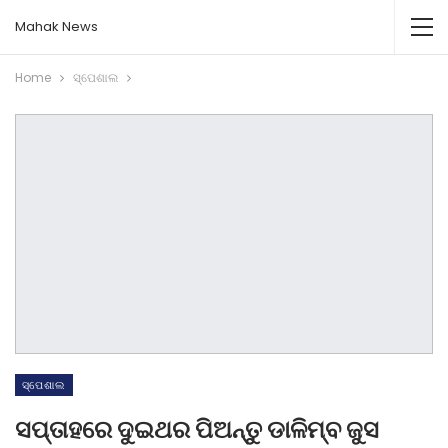
Mahak News
Home
ସ୍ପେଶାଲ
ସ୍ପେଶାଲ
ସପ୍ତାହରେ ଦୁଇଥର ପିଅନ୍ତୁ ଡାଳିମ୍ବ ଜୁସ