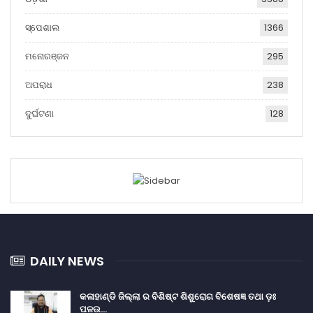
ସ୍ପେଶାଲ
1366
ମନୋରଞ୍ଜନ
295
ଅପରାଧ
238
ଦୁର୍ଘଟଣା
128
DAILY NEWS
କଳାହାଣ୍ଡି ଜିଲ୍ଲା ର ବିଶିଷ୍ଟ ଶିଶୁରୋଗ ବିଶେଷଜ୍ଞ ତଥା ଡ଼ଃ
ପଳଉ…