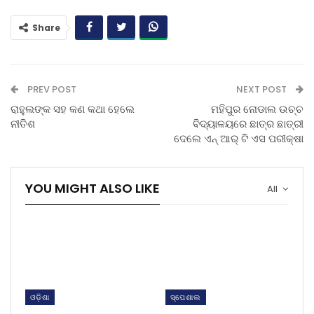
Share
PREV POST
NEXT POST
ରାହୁଲଙ୍କ ସହ କଣ କଥା ହେଲେ
ମହିପୁର ନୋଡାଲ ଉଚ୍ଚ
ନୀତିଶ
ବିଦ୍ୟାଳୟରେ ଛାତ୍ର ଛାତ୍ରୀ
ଦେଲେ ଏନ୍ ଆର୍ ଟି ଏସ ପରୀକ୍ଷା
YOU MIGHT ALSO LIKE
All
ଓଡ଼ିଶା
ସ୍ପେଶାଲ