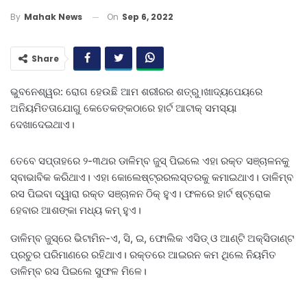
On
Sep 6, 2022
By
Mahak News
Share
ଭୁବନେଶ୍ୱର: ରୋଗ ହେଉଛି ଆମ ଶରୀରର ଶତ୍ରୁ।ଖାଦ୍ୟପେୟରେ
ଅନିୟମିତତାଯୋଗୁ କେତେକଙ୍କଠାରେ ହାର୍ଟ ଆଟାକ୍‌ ସମସ୍ୟା
ଦେଖାଦେଇଥାଏ।
ତେବେ ସପ୍ତାହରେ ୨-୩ଥର ଡାଳିମ୍ବ ଜୁସ୍‌ ପିଇଲେ ଏହା ରକ୍ତ ସଞ୍ଚାଳନକୁ
ସ୍ବାଭାବିକ କରିଥାଏ। ଏହା କୋଲେଷ୍ଟ୍ରରଲସ୍ତରକୁ କମାଇଥାଏ। ଡାଳିମ୍ବ
ରସ ପିଇବା ଦ୍ୱାରା ରକ୍ତ ସଞ୍ଚାଳନ ଠିକ୍‌ ହୁଏ। ଫଳରେ ହାର୍ଟ ଷ୍ଟ୍ରୋକ
ହେବାର ଆଶଙ୍କା ମଧ୍ୟ କମ୍‌ ହୁଏ।
ଡାଳିମ୍ବ ଜୁସ୍‌ରେ ଭିଟାମିନ-ଏ, ସି, ଇ, ଫୋଲିକ ଏସିଡ୍‌ ଓ ଆଣ୍ଟି ଅକ୍ସିଡାଣ୍ଟ
ପ୍ରଚୁର ପରିମାଣରେ ରହିଥାଏ। ରକ୍ତରେ ଆଇରନ କମ ଥିଲେ ନିୟମିତ
ଡାଳିମ୍ବ ରସ ପିଇଲେ ସୁଫଳ ମିଳେ।