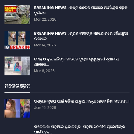
BREAKING NEWS : କିଷ୍ଟ କଲେଜ ପାଖରେ ମାର୍ମନ୍ତୁଦ ସଡ଼କ
ଦୁର୍ଘଟଣା
Mar 22, 2026
BREAKING NEWS : ଗ୍ରାମ ବାସୀଙ୍କ ସହଯୋଗରେ ହରିଣଛୁଆ
ଉଦ୍ଧାର
Mar 14, 2026
ବୋହୂ ଓ ଦୁଇ ନାତିଙ୍କ ମାଡ଼ରେ ବୃଦ୍ଧା ଗୁରୁତ୍ଵର। ସ୍ଥାନୀୟ
ଥାନାରେ…
Mar 6, 2026
ମନୋରଞ୍ଜନ
ଅଶ୍ଳୀଳ ନୃତ୍ୟ ପାଇଁ ବଢ଼ିଲା ଆଡୁଆ: ବନ୍ଧା ହେବେ ନିଶା ମହାରଣା !
Jan 15, 2026
ସାରେଗାମା ଓଡ଼ିଆର ଶୁଭାରମ୍ଭ : ଓଡ଼ିଆ ସଙ୍ଗୀତ ପ୍ରେମୀଙ୍କ
ପାଇଁ ହେବ…