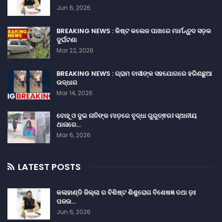
Jun 6, 2026
BREAKING NEWS : କିଷ୍ଟ କଲେଜ ପାଖରେ ମାର୍ମନ୍ତୁଦ ସଡ଼କ
ଦୁର୍ଘଟଣା
Mar 22, 2026
BREAKING NEWS : ଗ୍ରାମ ବାସୀଙ୍କ ସହଯୋଗରେ ହରିଣଛୁଆ
ଉଦ୍ଧାର
Mar 14, 2026
ବୋହୂ ଓ ଦୁଇ ନାତିଙ୍କ ମାଡ଼ରେ ବୃଦ୍ଧା ଗୁରୁତ୍ଵର। ସ୍ଥାନୀୟ
ଥାନାରେ…
Mar 6, 2026
LATEST POSTS
କଳାହାଣ୍ଡି ଜିଲ୍ଲା ର ବିଶିଷ୍ଟ ଶିଶୁରୋଗ ବିଶେଷଜ୍ଞ ତଥା ଡ଼ଃ
ପଳଉ…
Jun 6, 2026