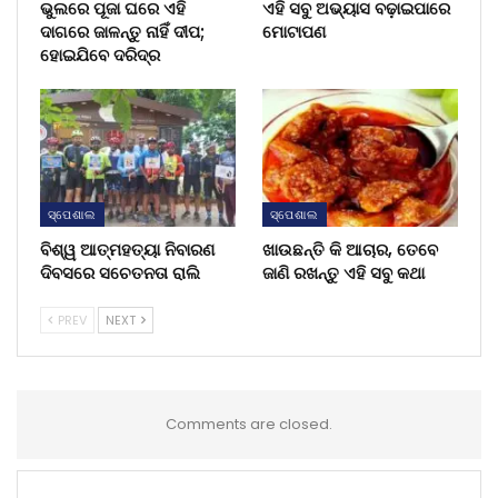
ଭୁଲରେ ପୂଜା ଘରେ ଏହି
ଏହି ସବୁ ଅଭ୍ୟାସ ବଢ଼ାଇପାରେ
ଦାଗରେ ଜାଳନ୍ତୁ ନାହିଁ ଦୀପ;
ମୋଟାପଣ
ହୋଇଯିବେ ଦରିଦ୍ର
ସ୍ପେଶାଲ
ସ୍ପେଶାଲ
ବିଶ୍ୱ ଆତ୍ମହତ୍ୟା ନିବାରଣ
ଖାଉଛନ୍ତି କି ଆଚାର, ତେବେ
ଦିବସରେ ସଚେତନତା ରାଲି
ଜାଣି ରଖନ୍ତୁ ଏହି ସବୁ କଥା
PREV
NEXT
Comments are closed.