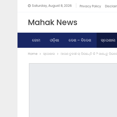
Saturday, August 8, 2026
Privacy Policy
Disclai
Mahak News
ହୋମ
ଓଡ଼ିଶା
ଦେଶ – ବିଦେଶ
ସ୍ପେଶାଲ
Home
ସ୍ପେଶାଲ
ଆପଣ ତୁଳସୀ ଚା ପିଉଛନ୍ତି କି ? ଜାଣନ୍ତୁ ପିଇ