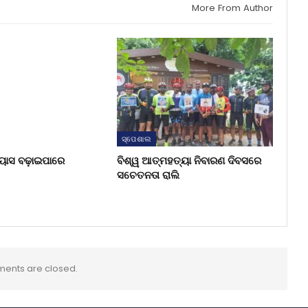
More From Author
ସ୍ପେଶାଲ
୍ୟାସ ବଢ଼ାଇପାରେ
ବିଶ୍ୱ ଆତ୍ମହତ୍ୟା ନିବାରଣ ଦିବସରେ
ସଚେତନତା ରାଲି
ents are closed.