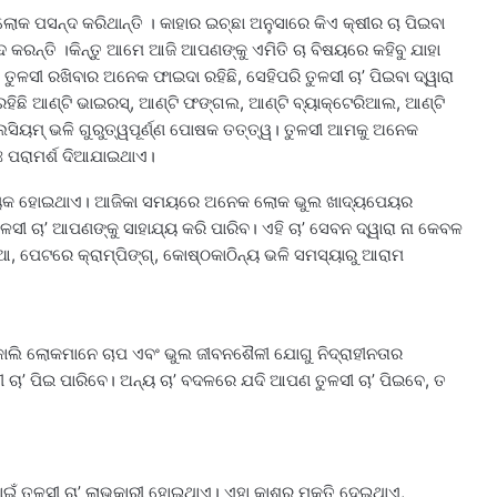
ୋକ ପସନ୍ଦ କରିଥାନ୍ତି । କାହାର ଇଚ୍ଛା ଅନୁସାରେ କିଏ କ୍ଷୀର ଚା ପିଇବା
୍ଦ କରନ୍ତି ।କିନ୍ତୁ ଆମେ ଆଜି ଆପଣଙ୍କୁ ଏମିତି ଚା ବିଷୟରେ କହିବୁ ଯାହା
ୁଳସୀ ରଖିବାର ଅନେକ ଫାଇଦା ରହିଛି, ସେହିପରି ତୁଳସୀ ଚା’ ପିଇବା ଦ୍ୱାରା
 ରହିଛି ଆଣ୍ଟି ଭାଇରସ୍, ଆଣ୍ଟି ଫଙ୍ଗଲ, ଆଣ୍ଟି ବ୍ୟାକ୍ଟେରିଆଲ, ଆଣ୍ଟି
କ୍ୟାଲସିୟମ୍‌ ଭଳି ଗୁରୁତ୍ୱପୂର୍ଣ୍ଣ ପୋଷକ ତତ୍ତ୍ୱ। ତୁଳସୀ ଆମକୁ ଅନେକ
ତଃ ପରାମର୍ଶ ଦିଆଯାଇଥାଏ।
ଲାଭଦାୟକ ହୋଇଥାଏ। ଆଜିକା ସମୟରେ ଅନେକ ଲୋକ ଭୁଲ ଖାଦ୍ୟପେୟର
ୁଳସୀ ଚା’ ଆପଣଙ୍କୁ ସାହାଯ୍ୟ କରି ପାରିବ। ଏହି ଚା’ ସେବନ ଦ୍ୱାରା ନା କେବଳ
, ପେଟରେ କ୍ରାମ୍ପିଙ୍ଗ୍, କୋଷ୍ଠକାଠିନ୍ୟ ଭଳି ସମସ୍ୟାରୁ ଆରାମ
ାଲି ଲୋକମାନେ ଚାପ ଏବଂ ଭୁଲ ଜୀବନଶୈଳୀ ଯୋଗୁ ନିଦ୍ରାହୀନତାର
 ଚା’ ପିଇ ପାରିବେ। ଅନ୍ୟ ଚା’ ବଦଳରେ ଯଦି ଆପଣ ତୁଳସୀ ଚା’ ପିଇବେ, ତ
ଇଁ ତୁଳସୀ ଚା’ ଲାଭକାରୀ ହୋଇଥାଏ। ଏହା କାଶରୁ ମୁକ୍ତି ଦେଇଥାଏ,