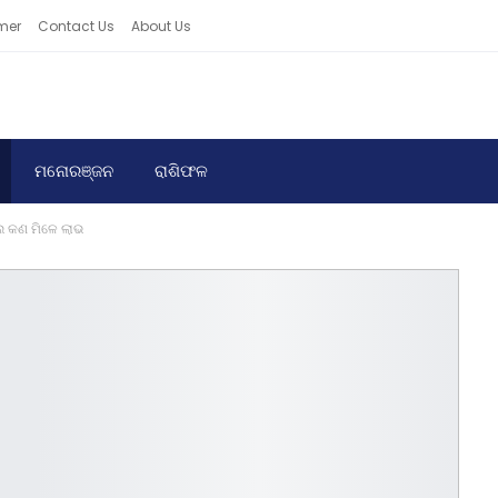
mer
Contact Us
About Us
ମନୋରଞ୍ଜନ
ରାଶିଫଳ
ଲେ କଣ ମିଳେ ଲାଭ