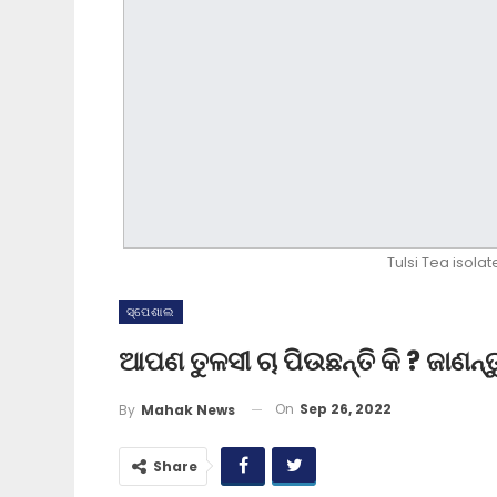
Tulsi Tea isola
ସ୍ପେଶାଲ
ଆପଣ ତୁଳସୀ ଚା ପିଉଛନ୍ତି କି ? ଜାଣନ
On
Sep 26, 2022
By
Mahak News
Share