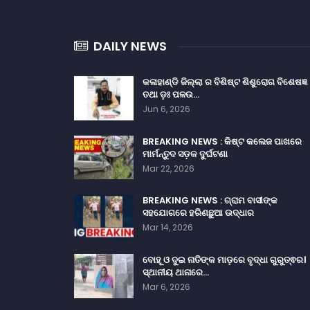
DAILY NEWS
କଳାହାଣ୍ଡି ଜିଲ୍ଲା ର ବିଶିଷ୍ଟ ଶିଶୁରୋଗ ବିଶେଷଜ୍ଞ
ତଥା ଡ଼ଃ ପଳଉ…
Jun 6, 2026
BREAKING NEWS : କିଷ୍ଟ କଲେଜ ପାଖରେ
ମାର୍ମନ୍ତୁଦ ସଡ଼କ ଦୁର୍ଘଟଣା
Mar 22, 2026
BREAKING NEWS : ଗ୍ରାମ ବାସୀଙ୍କ
ସହଯୋଗରେ ହରିଣଛୁଆ ଉଦ୍ଧାର
Mar 14, 2026
ବୋହୂ ଓ ଦୁଇ ନାତିଙ୍କ ମାଡ଼ରେ ବୃଦ୍ଧା ଗୁରୁତ୍ଵର।
ସ୍ଥାନୀୟ ଥାନାରେ…
Mar 6, 2026