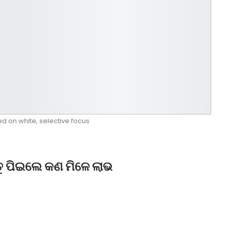
ted on white, selective focus
୍ତୁ ପିଇଲେ କଣ ମିଳେ ଲାଭ