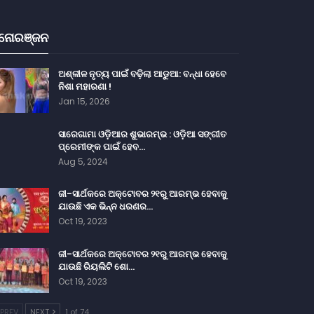
ନୋରଞ୍ଜନ
ଅଶ୍ଳୀଳ ନୃତ୍ୟ ପାଇଁ ବଢ଼ିଲା ଆଡୁଆ: ବନ୍ଧା ହେବେ
ନିଶା ମହାରଣା !
Jan 15, 2026
ସାରେଗାମା ଓଡ଼ିଆର ଶୁଭାରମ୍ଭ : ଓଡ଼ିଆ ସଙ୍ଗୀତ
ପ୍ରେମୀଙ୍କ ପାଇଁ ହେବ…
Aug 5, 2024
ଜୀ-ସାର୍ଥକରେ ଅକ୍ଟୋବର ୨୧ରୁ ଆରମ୍ଭ ହେବାକୁ
ଯାଉଛି ଏକ ଭିନ୍ନ ଧରଣର…
Oct 19, 2023
ଜୀ-ସାର୍ଥକରେ ଅକ୍ଟୋବର ୨୧ରୁ ଆରମ୍ଭ ହେବାକୁ
ଯାଉଛି ରିୟଲିଟି ଶୋ…
Oct 19, 2023
PREV
NEXT
1 of 74