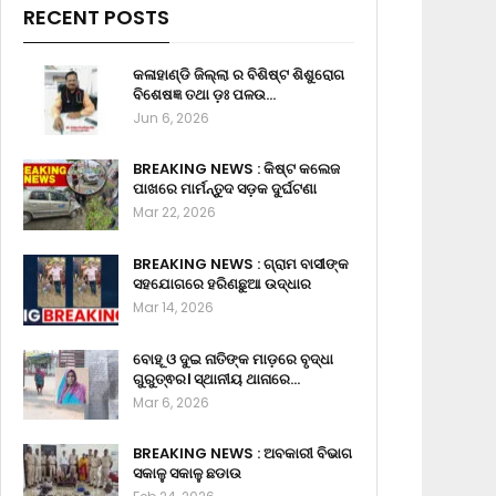
RECENT POSTS
କଳାହାଣ୍ଡି ଜିଲ୍ଲା ର ବିଶିଷ୍ଟ ଶିଶୁରୋଗ
ବିଶେଷଜ୍ଞ ତଥା ଡ଼ଃ ପଳଉ…
Jun 6, 2026
BREAKING NEWS : କିଷ୍ଟ କଲେଜ
ପାଖରେ ମାର୍ମନ୍ତୁଦ ସଡ଼କ ଦୁର୍ଘଟଣା
Mar 22, 2026
BREAKING NEWS : ଗ୍ରାମ ବାସୀଙ୍କ
ସହଯୋଗରେ ହରିଣଛୁଆ ଉଦ୍ଧାର
Mar 14, 2026
ବୋହୂ ଓ ଦୁଇ ନାତିଙ୍କ ମାଡ଼ରେ ବୃଦ୍ଧା
ଗୁରୁତ୍ଵର। ସ୍ଥାନୀୟ ଥାନାରେ…
Mar 6, 2026
BREAKING NEWS : ଅବକାରୀ ବିଭାଗ
ସକାଳୁ ସକାଳୁ ଛଡାଉ