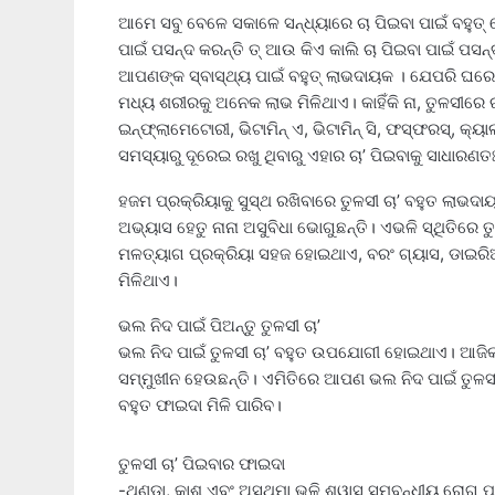
ଆମେ ସବୁ ବେଳେ ସକାଳେ ସନ୍ଧ୍ୟାରେ ଚା ପିଇବା ପାଇଁ ବହୁତ୍ ଲ
ପାଇଁ ପସନ୍ଦ କରନ୍ତି ତ୍ ଆଉ କିଏ କାଲି ଚା ପିଇବା ପାଇଁ ପସନ
ଆପଣଙ୍କ ସ୍ବାସ୍ଥ୍ୟ ପାଇଁ ବହୁତ୍ ଲାଭଦାୟକ । ଯେପରି ଘରେ ତ
ମଧ୍ୟ ଶରୀରକୁ ଅନେକ ଲାଭ ମିଳିଥାଏ। କାହିଁକି ନା, ତୁଳସୀରେ
ଇନ୍‌ଫ୍ଲାମେଟୋରୀ, ଭିଟାମିନ୍ ଏ, ଭିଟାମିନ୍ ସି, ଫସ୍‌ଫରସ୍‌, 
ସମସ୍ୟାରୁ ଦୂରେଇ ରଖୁ ଥିବାରୁ ଏହାର ଚା’ ପିଇବାକୁ ସାଧାରଣ
ହଜମ ପ୍ରକ୍ରିୟାକୁ ସୁସ୍ଥ ରଖିବାରେ ତୁଳସୀ ଚା’ ବହୁତ 
ଅଭ୍ୟାସ ହେତୁ ନାନା ଅସୁବିଧା ଭୋଗୁଛନ୍ତି। ଏଭଳି ସ୍ଥିତିରେ ତ
ମଳତ୍ୟାଗ ପ୍ରକ୍ରିୟା ସହଜ ହୋଇଥାଏ, ବରଂ ଗ୍ୟାସ, ଡାଇରିଆ
ମିଳିଥାଏ।
ଭଲ ନିଦ ପାଇଁ ପିଅନ୍ତୁ ତୁଳସୀ ଚା’
ଭଲ ନିଦ ପାଇଁ ତୁଳସୀ ଚା’ ବହୁତ ଉପଯୋଗୀ ହୋଇଥାଏ। ଆଜିକ
ସମ୍ମୁଖୀନ ହେଉଛନ୍ତି। ଏମିତିରେ ଆପଣ ଭଲ ନିଦ ପାଇଁ ତୁଳସୀ
ବହୁତ ଫାଇଦା ମିଳି ପାରିବ।
ତୁଳସୀ ଚା’ ପିଇବାର ଫାଇଦା
-ଥଣ୍ଡା, କାଶ ଏବଂ ଅସ୍ଥମା ଭଳି ଶ୍ୱାସ ସମ୍ବନ୍ଧୀୟ ରୋଗ ପା