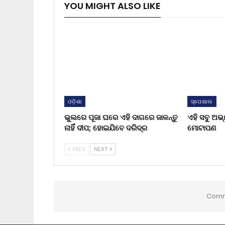
YOU MIGHT ALSO LIKE
ଓଡ଼ିଶା
ସ୍ପେଶାଲ
ଭୁଲରେ ପୂଜା ଘରେ ଏହି ଦାଗରେ ଜାଳନ୍ତୁ
ଏହି ସବୁ ଅଭ
ନାହିଁ ଦୀପ; ହୋଇଯିବେ ଦରିଦ୍ର
ମୋଟାପଣ
PREV
NEXT
Comm