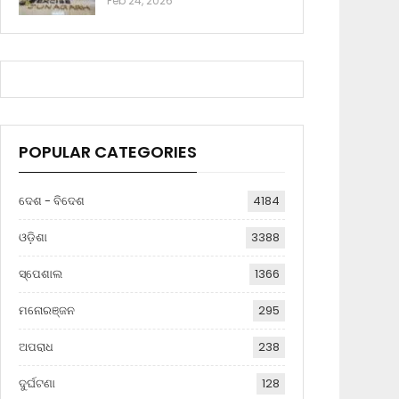
Feb 24, 2026
POPULAR CATEGORIES
ଦେଶ - ବିଦେଶ
4184
ଓଡ଼ିଶା
3388
ସ୍ପେଶାଲ
1366
ମନୋରଞ୍ଜନ
295
ଅପରାଧ
238
ଦୁର୍ଘଟଣା
128