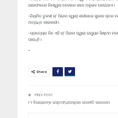
ଯାହାଫଳରେ ନିଃଶ୍ୱାସ ନେବାରେ ସହଜ ଅନୁଭବ ହୋଇଥାଏ।
-ନିୟମିତ ତୁଳସୀ ଚା’ ପିଇବା ଦ୍ୱାରା ଶରୀରରେ ସୁଗାର ସ୍ତର ମ
ଅତ୍ୟନ୍ତ ଲାଭକାରୀ।
-ପ୍ରତ୍ୟେକ ଦିନ ଏହି ଚା’ ପିଇବା ଦ୍ୱାରା ଇମ୍ୟୁନ ସିଷ୍ଟମ ମ
ପାରନ୍ତି।
–
Share
PREV POST
୮୨ ବିଧାୟକଙ୍କ ଇସ୍ତଫା,ରାଜସ୍ଥାନ ରାଜନୀତି ସରଗରମ