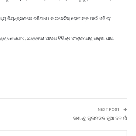
ଧ୍ୟ ନିୟନ୍ତ୍ରଣରେ ରହିଥାଏ। ଡାଇବେଟିଜ୍ ରୋଗୀଙ୍କ ପାଇଁ ଏହି ଚା’
ଜଭୁତ୍‌ ହୋଇଥାଏ, ଯଦ୍ଦ୍ଵାରା ଆପଣ ବିଭିନ୍ନ ସଂକ୍ରମଣରୁ ରକ୍ଷା ପାଇ
NEXT POST
ଜାଣନ୍ତୁ ଗୁଲାମଙ୍କ ନୂଆ ଦଳ ନାଁ