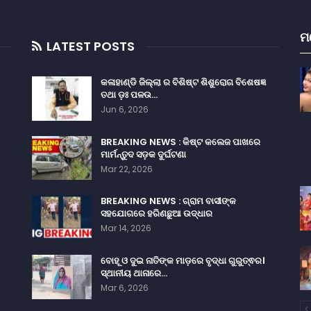
ମ
LATEST POSTS
କଳାହାଣ୍ଡି ଜିଲ୍ଲା ର ବିଶିଷ୍ଟ ଶିଶୁରୋଗ ବିଶେଷଜ୍ଞ
ତଥା ଡ଼ଃ ପଳଉ…
Jun 6, 2026
BREAKING NEWS : କିଷ୍ଟ କଲେଜ ପାଖରେ
ମାର୍ମନ୍ତୁଦ ସଡ଼କ ଦୁର୍ଘଟଣା
Mar 22, 2026
BREAKING NEWS : ଗ୍ରାମ ବାସୀଙ୍କ
ସହଯୋଗରେ ହରିଣଛୁଆ ଉଦ୍ଧାର
Mar 14, 2026
ବୋହୂ ଓ ଦୁଇ ନାତିଙ୍କ ମାଡ଼ରେ ବୃଦ୍ଧା ଗୁରୁତ୍ଵର।
ସ୍ଥାନୀୟ ଥାନାରେ…
Mar 6, 2026