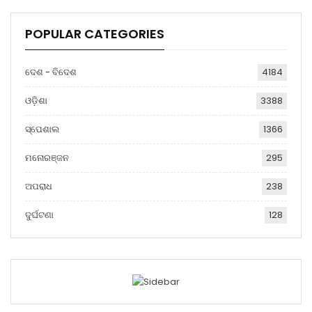
POPULAR CATEGORIES
ଦେଶ - ବିଦେଶ
4184
ଓଡ଼ିଶା
3388
ସ୍ପେଶାଲ
1366
ମନୋରଞ୍ଜନ
295
ଅପରାଧ
238
ଦୁର୍ଘଟଣା
128