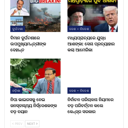
ଦୁର୍ଘଟଣା
ଦେଶ - ବିଦେଶ
ବିମାନ ଦୁର୍ଘଟଣାରେ
ମଧ୍ୟପ୍ରାଚ୍ୟରେ ଯୁଦ୍ଧ
ଉପମୁଖ୍ୟମନ୍ତ୍ରୀଙ୍କ
ଆଶଙ୍କା: ସେନା ପ୍ରତ୍ୟାହାର
ଦେହାନ୍ତ
କଲା ଆମେରିକା
ଓଡ଼ିଶା
ଦେଶ - ବିଦେଶ
ନିପା ଭାଇରସକୁ ନେଇ
ନିର୍ବାଚନ ପରିଚାଳନା ନିୟମରେ
ଜନସ୍ବାସ୍ଥ୍ୟ ନିର୍ଦ୍ଦେଶକଙ୍କ
ବଡ଼ ପରିବର୍ତ୍ତନ କଲେ
ବଡ଼ ବୟାନ
କେନ୍ଦ୍ର ସରକାର
PREV
NEXT