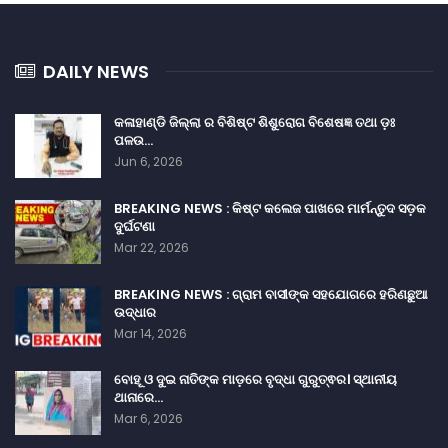
DAILY NEWS
କଳାହାଣ୍ଡି ଜିଲ୍ଲା ର ବିଶିଷ୍ଟ ଶିଶୁରୋଗ ବିଶେଷଜ୍ଞ ତଥା ଡ଼ଃ
ପଳଉ…
Jun 6, 2026
BREAKING NEWS : କିଷ୍ଟ କଲେଜ ପାଖରେ ମାର୍ମନ୍ତୁଦ ସଡ଼କ
ଦୁର୍ଘଟଣା
Mar 22, 2026
BREAKING NEWS : ଗ୍ରାମ ବାସୀଙ୍କ ସହଯୋଗରେ ହରିଣଛୁଆ
ଉଦ୍ଧାର
Mar 14, 2026
ବୋହୂ ଓ ଦୁଇ ନାତିଙ୍କ ମାଡ଼ରେ ବୃଦ୍ଧା ଗୁରୁତ୍ଵର। ସ୍ଥାନୀୟ
ଥାନାରେ…
Mar 6, 2026