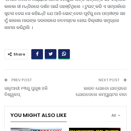
କାଳକା ଜୀ ମନ୍ଦିରରେ ଦର୍ଶନ ପାଇଁ ପହଞ୍ଚିଥିଲେ । ଟୁଇଟ୍ କରି ଏ ସମ୍ପର୍କରେ
ସୂଚନା ଦେଇ ସେ କହିଛନ୍ତି ଯେ ଆଜି ଭୋଟ୍ ଦେବା ପୂର୍ବରୁ ମୋ ପତ୍ନୀଙ୍କ ସହ
ମୁଁ କାଲକା ମାଇଙ୍କ ଦରବାରରେ ନତମସ୍ତକ ହୋଇ ଦିଲ୍ଲୀର ସମୃଦ୍ଧତା
କାମନା କରିଥିଲି ।
Share
PREV POST
NEXT POST
ଜାନୁଆରୀ ୧୩ରୁ ପୁରୁଷ ହକି
ଭାରତ ଯୋଡୋ ଯାତ୍ରାରେ
ବିଶ୍ୱକପ୍
ଯୋଗଦେଲେ କମ୍ପ୍ୟୁଟର ବାବା
YOU MIGHT ALSO LIKE
All