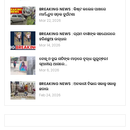
BREAKING NEWS : କିଷ୍ଟ କଲେଜ ପାଖରେ
ମାର୍ମନ୍ତୁଦ ସଡ଼କ ଦୁର୍ଘଟଣା
Mar 22, 2026
BREAKING NEWS : ଗ୍ରାମ ବାସୀଙ୍କ ସହଯୋଗରେ
ହରିଣଛୁଆ ଉଦ୍ଧାର
Mar 14, 2026
ବୋହୂ ଓ ଦୁଇ ନାତିଙ୍କ ମାଡ଼ରେ ବୃଦ୍ଧା ଗୁରୁତ୍ଵର।
ସ୍ଥାନୀୟ ଥାନାରେ…
Mar 6, 2026
BREAKING NEWS : ଅବକାରୀ ବିଭାଗ ସକାଳୁ ସକାଳୁ
ଛଡାଉ
Feb 24, 2026