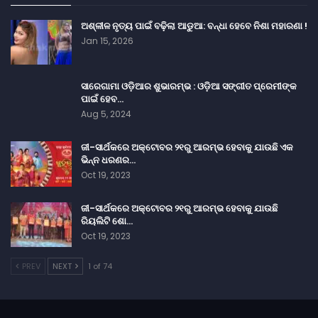
ଅଶ୍ଳୀଳ ନୃତ୍ୟ ପାଇଁ ବଢ଼ିଲା ଆଡୁଆ: ବନ୍ଧା ହେବେ ନିଶା ମହାରଣା !
Jan 15, 2026
ସାରେଗାମା ଓଡ଼ିଆର ଶୁଭାରମ୍ଭ : ଓଡ଼ିଆ ସଙ୍ଗୀତ ପ୍ରେମୀଙ୍କ
ପାଇଁ ହେବ…
Aug 5, 2024
ଜୀ-ସାର୍ଥକରେ ଅକ୍ଟୋବର ୨୧ରୁ ଆରମ୍ଭ ହେବାକୁ ଯାଉଛି ଏକ
ଭିନ୍ନ ଧରଣର…
Oct 19, 2023
ଜୀ-ସାର୍ଥକରେ ଅକ୍ଟୋବର ୨୧ରୁ ଆରମ୍ଭ ହେବାକୁ ଯାଉଛି
ରିୟଲିଟି ଶୋ…
Oct 19, 2023
PREV
NEXT
1 of 74