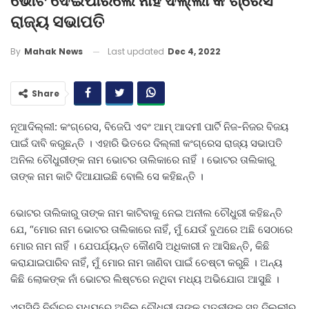
ଭୋଟ ଦେଇପାରିଲେ ନାହିଁ ଦିଲ୍ଲୀ କଂଗ୍ରେସ
ରାଜ୍ୟ ସଭାପତି
Last updated
Dec 4, 2022
By
Mahak News
Share
ନୂଆଦିଲ୍ଲୀ: କଂଗ୍ରେସ, ବିଜେପି ଏବଂ ଆମ୍ ଆଦମୀ ପାର୍ଟି ନିଜ-ନିଜର ବିଜୟ
ପାଇଁ ଦାବି କରୁଛନ୍ତି । ଏହାରି ଭିତରେ ଦିଲ୍ଲୀ କଂଗ୍ରେସ ରାଜ୍ୟ ସଭାପତି
ଅନିଲ ଚୌଧୁରୀଙ୍କ ନାମ ଭୋଟର ତାଲିକାରେ ନାହିଁ । ଭୋଟର ତାଲିକାରୁ
ତାଙ୍କ ନାମ କାଟି ଦିଆଯାଇଛି ବୋଲି ସେ କହିଛନ୍ତି ।
ଭୋଟର ତାଲିକାରୁ ତାଙ୍କ ନାମ କାଟିବାକୁ ନେଇ ଅନୀଲ ଚୌଧୁରୀ କହିଛନ୍ତି
ଯେ, “ମୋର ନାମ ଭୋଟର ତାଲିକାରେ ନାହିଁ, ମୁଁ ଯେଉଁ ବୁଥରେ ଅଛି ସେଠାରେ
ମୋର ନାମ ନାହିଁ । ଯେପର୍ଯ୍ୟନ୍ତ କୌଣସି ଅଧିକାରୀ ନ ଆସିଛନ୍ତି, କିଛି
କରାଯାଇପାରିବ ନାହିଁ, ମୁଁ ମୋର ନାମ ଜାଣିବା ପାଇଁ ଚେଷ୍ଟା କରୁଛି । ଅନ୍ୟ
କିଛି ଲୋକଙ୍କ ନାଁ ଭୋଟର ଲିଷ୍ଟରେ ନଥିବା ମଧ୍ୟ ଅଭିଯୋଗ ଆସୁଛି ।
ଏମସିଡି ନିର୍ବାଚନ ମଧ୍ୟରେ ଅନିଲ ଚୌଧୁରୀ ତାଙ୍କ ପତ୍ନୀଙ୍କ ସହ ଦିଲ୍ଲୀର