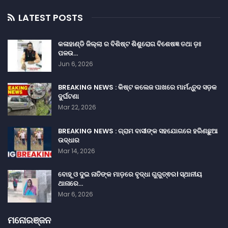
LATEST POSTS
କଳାହାଣ୍ଡି ଜିଲ୍ଲା ର ବିଶିଷ୍ଟ ଶିଶୁରୋଗ ବିଶେଷଜ୍ଞ ତଥା ଡ଼ଃ
ପଳଉ…
Jun 6, 2026
BREAKING NEWS : କିଷ୍ଟ କଲେଜ ପାଖରେ ମାର୍ମନ୍ତୁଦ ସଡ଼କ
ଦୁର୍ଘଟଣା
Mar 22, 2026
BREAKING NEWS : ଗ୍ରାମ ବାସୀଙ୍କ ସହଯୋଗରେ ହରିଣଛୁଆ
ଉଦ୍ଧାର
Mar 14, 2026
ବୋହୂ ଓ ଦୁଇ ନାତିଙ୍କ ମାଡ଼ରେ ବୃଦ୍ଧା ଗୁରୁତ୍ଵର। ସ୍ଥାନୀୟ
ଥାନାରେ…
Mar 6, 2026
ମନୋରଞ୍ଜନ