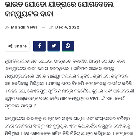
ଭାରତ ଯୋଡୋ ଯାତ୍ରାରେ ଯୋଗଦେଲେ
କମ୍ପ୍ୟୁଟର ବାବା
On
Dec 4, 2022
By
Mahak News
Share
ନୂଆଦିଲ୍ଲୀ:ଭାରତ ଯୋଡୋ ଯାତ୍ରାରେ ବିବାଦୀୟ ଆତ୍ମ ଘୋଷିତ ବାବା
‘କମ୍ପ୍ୟୁଟର ବାବା’ ଯୋଗ ଦେଇଥିଲେ । ଶନିବାର ସକାଳେ ତାଙ୍କୁ
ମଧ୍ୟପ୍ରଦେଶର ଅଗର ମାଲୱା ଜିଲ୍ଲାର ମହୁଡିୟା ଗ୍ରାମରେ ରାହୁଲଙ୍କ
ସହ ଦେଖିବାକୁ ମିଳିଥିଲା । ଯାହାକୁ ନେଇ ବିଜେପି କଂଗ୍ରେସକୁ ଟାର୍ଗେଟ କରିଛି
। କହିଛି ​​ଯେ, ଜେଏନୟୁର ପୂର୍ବତନ ଛାତ୍ର କହ୍ନୈୟା କୁମାର ଏବଂ ଅଭିନେତ୍ରୀ
ସ୍ୱରା ଭାସ୍କରଙ୍କ ପରେ ବର୍ତ୍ତମାନ କମ୍ପ୍ୟୁଟର ବାବା …? ଏହା କେଉଁ
ପ୍ରକାର ଯାତ୍ରା ?
କମ୍ପ୍ୟୁଟର ବାବାଙ୍କୁ ଯାତ୍ରାରେ ରାହୁଲ ଗାନ୍ଧୀ ଏବଂ କଂଗ୍ରେସର ବରିଷ୍ଠ
ନେତା ଦିଗବିଜୟ ସିଂଙ୍କ ସହ ବୁଲୁଥିବା ଏବଂ କଥାବାର୍ତ୍ତା କରୁଥିବା ଦେଖିବାକୁ
ମିଳିଥିଲା । ସେ ସେମାନଙ୍କ ସହିତ କିଛି ମିନିଟ୍ ଯାତ୍ରା କରିଥିଲେ । କଂଗ୍ରେସ