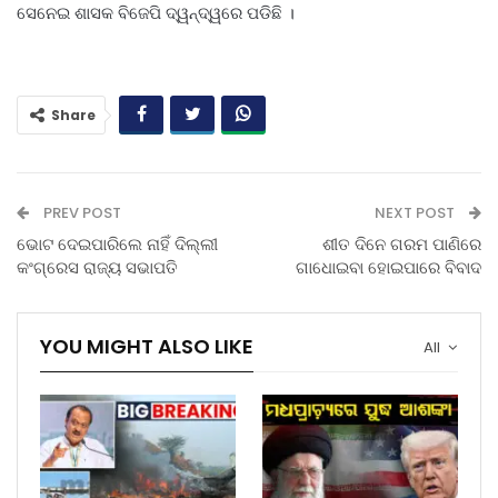
ସେନେଇ ଶାସକ ବିଜେପି ଦ୍ୱନ୍ଦ୍ୱରେ ପଡିଛି ।
Share
PREV POST
NEXT POST
ଭୋଟ ଦେଇପାରିଲେ ନାହିଁ ଦିଲ୍ଲୀ
ଶୀତ ଦିନେ ଗରମ ପାଣିରେ
କଂଗ୍ରେସ ରାଜ୍ୟ ସଭାପତି
ଗାଧୋଇବା ହୋଇପାରେ ବିବାଦ
YOU MIGHT ALSO LIKE
All