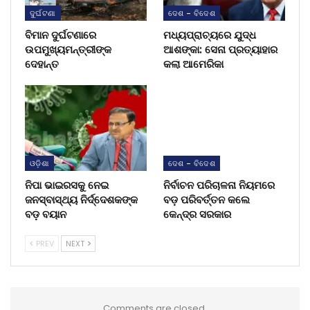
ଦୁର୍ଘଟଣା
ଦେଶ - ବିଦେଶ
ବିମାନ ଦୁର୍ଘଟଣାରେ
ମଧ୍ୟପ୍ରାଚ୍ୟରେ ଯୁଦ୍ଧ
ଉପମୁଖ୍ୟମନ୍ତ୍ରୀଙ୍କ
ଆଶଙ୍କା: ସେନା ପ୍ରତ୍ୟାହାର
ଦେହାନ୍ତ
କଲା ଆମେରିକା
ଓଡ଼ିଶା
ଦେଶ - ବିଦେଶ
ନିପା ଭାଇରସକୁ ନେଇ
ନିର୍ବାଚନ ପରିଚାଳନା ନିୟମରେ
ଜନସ୍ବାସ୍ଥ୍ୟ ନିର୍ଦ୍ଦେଶକଙ୍କ
ବଡ଼ ପରିବର୍ତ୍ତନ କଲେ
ବଡ଼ ବୟାନ
କେନ୍ଦ୍ର ସରକାର
PREV
NEXT
Comments are closed.