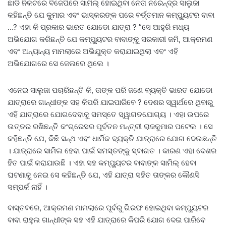
ଛାଡି ନିକଟରେ ବିଜେପିରେ ସାମିଲ୍ ହୋଇଥିବା ନେତା ନରେନ୍ଦ୍ର ସାଲୁଜା
କହିଛନ୍ତି ଯେ କୁମାର ଏବଂ ଭାସ୍କରଙ୍କ ପରେ ବର୍ତ୍ତମାନ କମ୍ପ୍ୟୁଟର ବାବା
…? ଏହା କି ପ୍ରକାର ଭାରତ ଯୋଡୋ ଯାତ୍ରା ? ”ସେ ଆହୁରି ମଧ୍ୟ
ଅଭିଯୋଗ କରିଛନ୍ତି ଯେ କମ୍ପ୍ୟୁଟର ବାବାଙ୍କୁ ସରକାରୀ ଜମି, ଆକ୍ରମଣ
ଏବଂ ଅନ୍ୟାନ୍ୟ ମାମଲାରେ ଅଭିଯୁକ୍ତ କରାଯାଇଥିଲା ଏବଂ ଏହି
ଅଭିଯୋଗରେ ସେ ଜେଲରେ ଥିଲେ ।
ଏନେଇ ସାଲୁଜା ପଚାରିଛନ୍ତି କି, ତାଙ୍କ ପରି ଜଣେ ବ୍ୟକ୍ତି ଭାରତ ଯୋଡୋ
ଯାତ୍ରାରେ ଗାନ୍ଧୀଙ୍କ ସହ କିପରି ଯାଇପାରିବେ ? ଦେଶର ସ୍ୱାର୍ଥରେ ଥିବାରୁ
ଏହି ଯାତ୍ରାରେ ଯୋଗଦେବାକୁ ସମସ୍ତେ ସ୍ୱାଗତଯୋଗ୍ୟ । ଏହା ଉପରେ
ଉତ୍ତର ରଖିଛନ୍ତି କଂଗ୍ରେସର ପୂର୍ବତନ ମନ୍ତ୍ରୀ ରାଜକୁମାର ପଟେଲ । ସେ
କହିଛନ୍ତି ଯେ, କିଛି ସନ୍ଥ ଏବଂ ଧାର୍ମିକ ବ୍ୟକ୍ତି ଯାତ୍ରାରେ ଯୋଗ ଦେଉଛନ୍ତି
। ଯାତ୍ରାରେ ସାମିଲ ହେବା ପାଇଁ ସମସ୍ତଙ୍କୁ ସ୍ବାଗତ । କାରଣ ଏହା ଦେଶର
ହିତ ପାଇଁ କରାଯାଉଛି । ଏହା ସହ କମ୍ପ୍ୟୁଟର ବାବାଙ୍କ ସାମିଲ୍ ହେବା
ଘଟଣାକୁ ନେଇ ସେ କହିଛନ୍ତି ଯେ, ଏହି ଯାତ୍ରା ସହିତ ତାଙ୍କର କୌଣସି
ସମ୍ପର୍କ ନାହିଁ ।
ବାସ୍ତବରେ, ଆକ୍ରମଣ ମାମଲାରେ ପୂର୍ବରୁ ଗିରଫ ହୋଇଥିବା କମ୍ପ୍ୟୁଟର
ବାବା ରାହୁଲ ଗାନ୍ଧୀଙ୍କ ସହ ଏହି ଯାତ୍ରାରେ କିପରି ଯୋଗ ଦେଇ ପାରିବେ