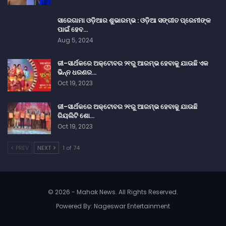
ସାରେଗାମା ଓଡ଼ିଆର ଶୁଭାରମ୍ଭ : ଓଡ଼ିଆ ସଙ୍ଗୀତ ପ୍ରେମୀଙ୍କ
ପାଇଁ ହେବ…
Aug 5, 2024
ଜୀ-ସାର୍ଥକରେ ଅକ୍ଟୋବର ୨୧ରୁ ଆରମ୍ଭ ହେବାକୁ ଯାଉଛି ଏକ
ଭିନ୍ନ ଧରଣର…
Oct 19, 2023
ଜୀ-ସାର୍ଥକରେ ଅକ୍ଟୋବର ୨୧ରୁ ଆରମ୍ଭ ହେବାକୁ ଯାଉଛି
ରିୟଲିଟି ଶୋ…
Oct 19, 2023
PREV
NEXT
1 of 74
© 2026 - Mahak News. All Rights Reserved.
Powered By:
Nageswar Entertainment