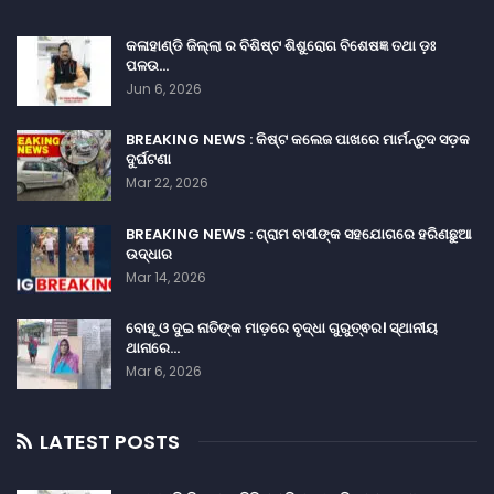
କଳାହାଣ୍ଡି ଜିଲ୍ଲା ର ବିଶିଷ୍ଟ ଶିଶୁରୋଗ ବିଶେଷଜ୍ଞ ତଥା ଡ଼ଃ
ପଳଉ…
Jun 6, 2026
BREAKING NEWS : କିଷ୍ଟ କଲେଜ ପାଖରେ ମାର୍ମନ୍ତୁଦ ସଡ଼କ
ଦୁର୍ଘଟଣା
Mar 22, 2026
BREAKING NEWS : ଗ୍ରାମ ବାସୀଙ୍କ ସହଯୋଗରେ ହରିଣଛୁଆ
ଉଦ୍ଧାର
Mar 14, 2026
ବୋହୂ ଓ ଦୁଇ ନାତିଙ୍କ ମାଡ଼ରେ ବୃଦ୍ଧା ଗୁରୁତ୍ଵର। ସ୍ଥାନୀୟ
ଥାନାରେ…
Mar 6, 2026
LATEST POSTS