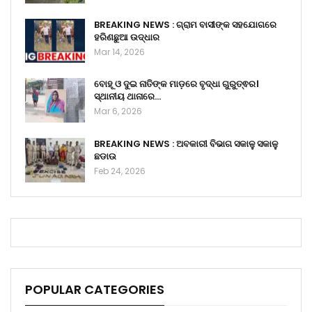
BREAKING NEWS : ଗ୍ରାମ ବାସୀଙ୍କ ସହଯୋଗରେ
ହରିଣଛୁଆ ଉଦ୍ଧାର
Mar 14, 2026
ବୋହୂ ଓ ଦୁଇ ନାତିଙ୍କ ମାଡ଼ରେ ବୃଦ୍ଧା ଗୁରୁତ୍ଵର।
ସ୍ଥାନୀୟ ଥାନାରେ…
Mar 6, 2026
BREAKING NEWS : ଅବକାରୀ ବିଭାଗ ସକାଳୁ ସକାଳୁ
ଛଡାଉ
Feb 24, 2026
POPULAR CATEGORIES