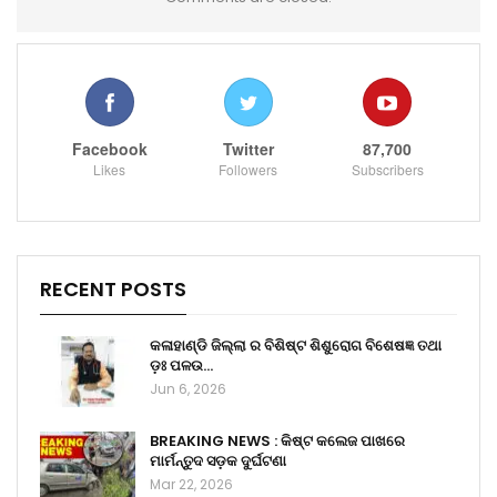
Facebook
Twitter
87,700
Likes
Followers
Subscribers
RECENT POSTS
କଳାହାଣ୍ଡି ଜିଲ୍ଲା ର ବିଶିଷ୍ଟ ଶିଶୁରୋଗ ବିଶେଷଜ୍ଞ ତଥା
ଡ଼ଃ ପଳଉ…
Jun 6, 2026
BREAKING NEWS : କିଷ୍ଟ କଲେଜ ପାଖରେ
ମାର୍ମନ୍ତୁଦ ସଡ଼କ ଦୁର୍ଘଟଣା
Mar 22, 2026