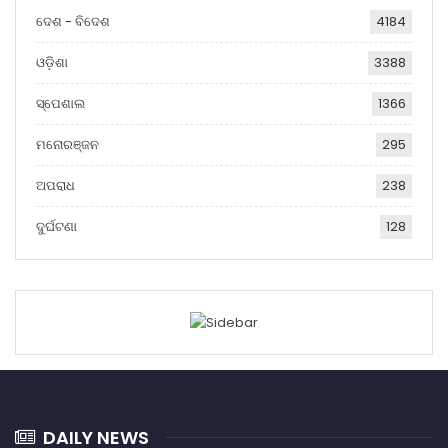
ଦେଶ - ବିଦେଶ
4184
ଓଡ଼ିଶା
3388
ସ୍ପେଶାଲ
1366
ମନୋରଞ୍ଜନ
295
ଅପରାଧ
238
ଦୁର୍ଘଟଣା
128
DAILY NEWS