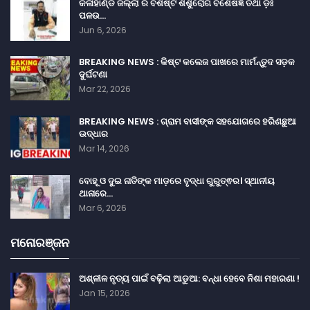
କଳାହାଣ୍ଡି ଜିଲ୍ଲା ର ବିଶିଷ୍ଟ ଶିଶୁରୋଗ ବିଶେଷଜ୍ଞ ତଥା ଡ଼ଃ
ପଳଉ…
Jun 6, 2026
BREAKING NEWS : କିଷ୍ଟ କଲେଜ ପାଖରେ ମାର୍ମନ୍ତୁଦ ସଡ଼କ
ଦୁର୍ଘଟଣା
Mar 22, 2026
BREAKING NEWS : ଗ୍ରାମ ବାସୀଙ୍କ ସହଯୋଗରେ ହରିଣଛୁଆ
ଉଦ୍ଧାର
Mar 14, 2026
ବୋହୂ ଓ ଦୁଇ ନାତିଙ୍କ ମାଡ଼ରେ ବୃଦ୍ଧା ଗୁରୁତ୍ଵର। ସ୍ଥାନୀୟ
ଥାନାରେ…
Mar 6, 2026
ମନୋରଞ୍ଜନ
ଅଶ୍ଳୀଳ ନୃତ୍ୟ ପାଇଁ ବଢ଼ିଲା ଆଡୁଆ: ବନ୍ଧା ହେବେ ନିଶା ମହାରଣା !
Jan 15, 2026