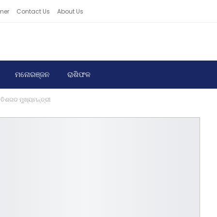
mer
Contact Us
About Us
ମନୋରଞ୍ଜନ
ରାଶିଫଳ
ଛତିଶଗଡ ମୁଖ୍ୟମନ୍ତ୍ରୀ