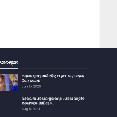
ନୋରଞ୍ଜନ
ଅଶ୍ଳୀଳ ନୃତ୍ୟ ପାଇଁ ବଢ଼ିଲା ଆଡୁଆ: ବନ୍ଧା ହେବେ
ନିଶା ମହାରଣା !
Jan 15, 2026
ସାରେଗାମା ଓଡ଼ିଆର ଶୁଭାରମ୍ଭ : ଓଡ଼ିଆ ସଙ୍ଗୀତ
ପ୍ରେମୀଙ୍କ ପାଇଁ ହେବ…
Aug 5, 2024