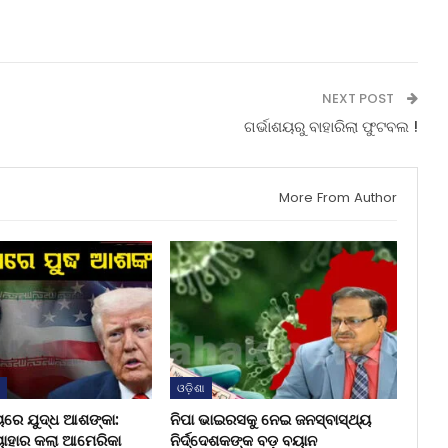
NEXT POST
ଗର୍ଭାଶୟରୁ ବାହାରିଲା ଫୁଟବଲ !
More From Author
ଶ
ଓଡ଼ିଶା
ୟରେ ଯୁଦ୍ଧ ଆଶଙ୍କା:
ନିପା ଭାଇରସକୁ ନେଇ ଜନସ୍ବାସ୍ଥ୍ୟ
ୟାହାର କଲା ଆମେରିକା
ନିର୍ଦ୍ଦେଶକଙ୍କ ବଡ଼ ବୟାନ