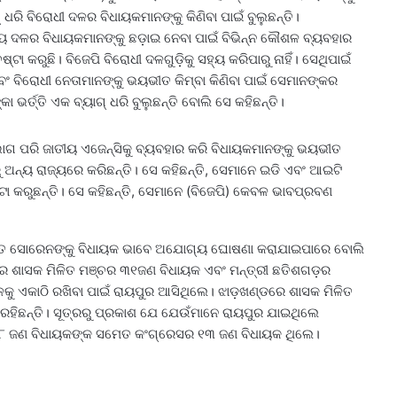
୍‌ ଧରି ବିରୋଧୀ ଦଳର ବିଧାୟକମାନଙ୍କୁ କିଣିବା ପାଇଁ ବୁଲୁଛନ୍ତି।
୍ୟ ଦଳର ବିଧାୟକମାନଙ୍କୁ ଛଡ଼ାଇ ନେବା ପାଇଁ ବିଭିନ୍ନ କୌଶଳ ବ୍ୟବହାର
୍ଟା କରୁଛି। ବିଜେପି ବିରୋଧୀ ଦଳଗୁଡ଼ିକୁ ସହ୍ୟ କରିପାରୁ ନାହିଁ। ସେଥିପାଇଁ
 ବିରୋଧୀ ନେତାମାନଙ୍କୁ ଭୟଭୀତ କିମ୍ବା କିଣିବା ପାଇଁ ସେମାନଙ୍କର
 ଭର୍ତ୍ତି ଏକ ବ୍ୟାଗ୍‌ ଧରି ବୁଲୁଛନ୍ତି ବୋଲି ସେ କହିଛନ୍ତି।
ଭାଗ ପରି ଜାତୀୟ ଏଜେନ୍‌ସିକୁ ବ୍ୟବହାର କରି ବିଧାୟକମାନଙ୍କୁ ଭୟଭୀତ
ବରୁ ଅନ୍ୟ ରାଜ୍ୟରେ କରିଛନ୍ତି। ସେ କହିଛନ୍ତି, ସେମାନେ ଇଡି ଏବଂ ଆଇଟି
ା କରୁଛନ୍ତି। ସେ କହିଛନ୍ତି, ସେମାନେ (ବିଜେପି) କେବଳ ଭାବପ୍ରବଣ
େମନ୍ତ ସୋରେନଙ୍କୁ ବିଧାୟକ ଭାବେ ଅଯୋଗ୍ୟ ଘୋଷଣା କରାଯାଇପାରେ ବୋଲି
େ ଶାସକ ମିଳିତ ମଞ୍ଚର ୩୧ଜଣ ବିଧାୟକ ଏବଂ ମନ୍ତ୍ରୀ ଛତିଶଗଡ଼ର
ଳକୁ ଏକାଠି ରଖିବା ପାଇଁ ରାୟପୁର ଆସିଥିଲେ। ଝାଡ଼ଖଣ୍ଡରେ ଶାସକ ମିଳିତ
ହିଛନ୍ତି। ସୂତ୍ରରୁ ପ୍ରକାଶ ଯେ ଯେଉଁମାନେ ରାୟପୁର ଯାଇଥିଲେ
୧୮ ଜଣ ବିଧାୟକଙ୍କ ସମେତ କଂଗ୍ରେସର ୧୩ ଜଣ ବିଧାୟକ ଥିଲେ।