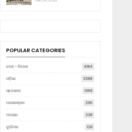
Feb 24, 2026
POPULAR CATEGORIES
ଦେଶ - ବିଦେଶ
4184
ଓଡ଼ିଶା
3388
ସ୍ପେଶାଲ
1366
ମନୋରଞ୍ଜନ
295
ଅପରାଧ
238
ଦୁର୍ଘଟଣା
128