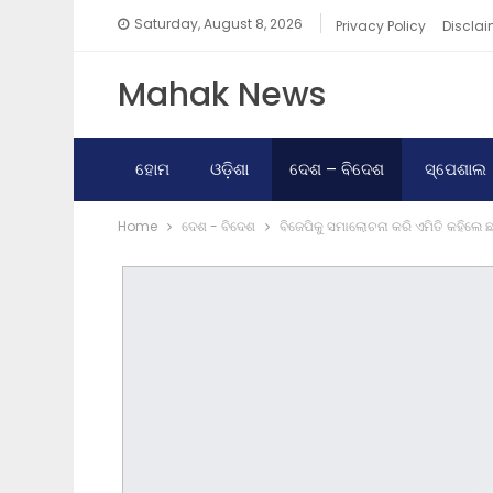
Saturday, August 8, 2026
Privacy Policy
Disclai
Mahak News
ହୋମ
ଓଡ଼ିଶା
ଦେଶ – ବିଦେଶ
ସ୍ପେଶାଲ
Home
ଦେଶ - ବିଦେଶ
ବିଜେପିକୁ ସମାଲୋଚନା କରି ଏମିତି କହିଲେ 