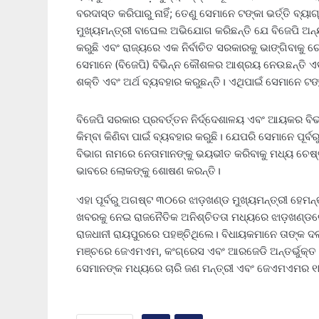
ବରଦାସ୍ତ କରିପାରୁ ନାହିଁ; ତେଣୁ ସେମାନେ ଟଙ୍କା ଭର୍ତ୍ତି ବ୍ୟାଗ
ମୁଖ୍ୟମନ୍ତ୍ରୀ ବାଘେଲ ଅଭିଯୋଗ କରିଛନ୍ତି ଯେ ବିଜେପି ଅନ
କରୁଛି ଏବଂ ରାଜ୍ୟରେ ଏକ ନିର୍ବାଚିତ ସରକାରକୁ ଭାଙ୍ଗିବାକୁ ଚେଷ
ସେମାନେ (ବିଜେପି) ବିଭିନ୍ନ କୌଶଳର ଆଶ୍ରୟ ନେଉଛନ୍ତି ଏବଂ
ଶକ୍ତି ଏବଂ ଅର୍ଥ ବ୍ୟବହାର କରୁଛନ୍ତି। ଏଥିପାଇଁ ସେମାନେ ଟଙ୍କା
ବିଜେପି ସରକାର ପ୍ରବର୍ତ୍ତନ ନିର୍ଦ୍ଦେଶାଳୟ ଏବଂ ଆୟକର ବି
କିମ୍ବା କିଣିବା ପାଇଁ ବ୍ୟବହାର କରୁଛି। ଯେପରି ସେମାନେ ପୂର୍
ବିଭାଗ ନାମରେ ନେତାମାନଙ୍କୁ ଭୟଭୀତ କରିବାକୁ ମଧ୍ୟ ଚେଷ୍ଟ
ଭାବରେ ଲୋକଙ୍କୁ ଶୋଷଣ କରନ୍ତି।
ଏହା ପୂର୍ବରୁ ଅଗଷ୍ଟ ୩୦ରେ ଝାଡ଼ଖଣ୍ଡ ମୁଖ୍ୟମନ୍ତ୍ରୀ ହ
ଖବରକୁ ନେଇ ରାଜନୈତିକ ଅନିଶ୍ଚିତତା ମଧ୍ୟରେ ଝାଡ଼ଖଣ୍ଡର
ରାଜଧାନୀ ରାୟପୁରରେ ପହଞ୍ଚିଥିଲେ। ବିଧାୟକମାନେ ତାଙ୍କ ଦ
ମଞ୍ଚରେ ଜେଏମଏମ, କଂଗ୍ରେସ ଏବଂ ଆରଜେଡି ଅନ୍ତର୍ଭୁକ୍ତ ର
ସେମାନଙ୍କ ମଧ୍ୟରେ ଚାରି ଜଣ ମନ୍ତ୍ରୀ ଏବଂ ଜେଏମଏମର 