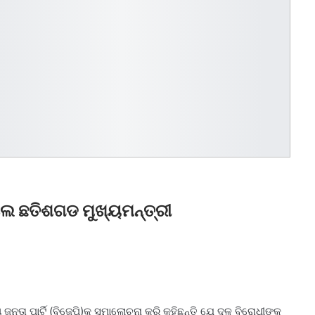
ିଲେ ଛତିଶଗଡ ମୁଖ୍ୟମନ୍ତ୍ରୀ
ତା ପାର୍ଟି (ବିଜେପି)କୁ ସମାଲୋଚନା କରି କହିଛନ୍ତି ଯେ ଦଳ ବିରୋଧୀଙ୍କୁ