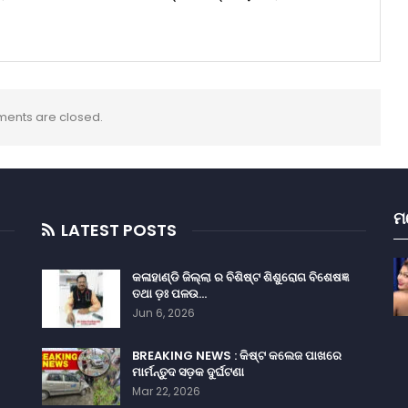
ents are closed.
ମ
LATEST POSTS
କଳାହାଣ୍ଡି ଜିଲ୍ଲା ର ବିଶିଷ୍ଟ ଶିଶୁରୋଗ ବିଶେଷଜ୍ଞ
ତଥା ଡ଼ଃ ପଳଉ…
Jun 6, 2026
BREAKING NEWS : କିଷ୍ଟ କଲେଜ ପାଖରେ
ମାର୍ମନ୍ତୁଦ ସଡ଼କ ଦୁର୍ଘଟଣା
Mar 22, 2026