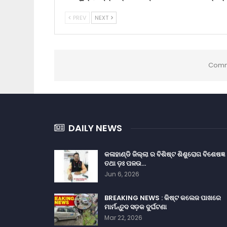
PREV
NEXT
Comm
DAILY NEWS
କଳାହାଣ୍ଡି ଜିଲ୍ଲା ର ବିଶିଷ୍ଟ ଶିଶୁରୋଗ ବିଶେଷଜ୍ଞ
ତଥା ଡ଼ଃ ପଳଉ…
Jun 6, 2026
BREAKING NEWS : କିଷ୍ଟ କଲେଜ ପାଖରେ
ମାର୍ମନ୍ତୁଦ ସଡ଼କ ଦୁର୍ଘଟଣା
Mar 22, 2026