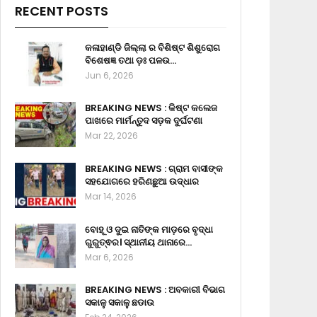
RECENT POSTS
କଳାହାଣ୍ଡି ଜିଲ୍ଲା ର ବିଶିଷ୍ଟ ଶିଶୁରୋଗ
ବିଶେଷଜ୍ଞ ତଥା ଡ଼ଃ ପଳଉ…
Jun 6, 2026
BREAKING NEWS : କିଷ୍ଟ କଲେଜ
ପାଖରେ ମାର୍ମନ୍ତୁଦ ସଡ଼କ ଦୁର୍ଘଟଣା
Mar 22, 2026
BREAKING NEWS : ଗ୍ରାମ ବାସୀଙ୍କ
ସହଯୋଗରେ ହରିଣଛୁଆ ଉଦ୍ଧାର
Mar 14, 2026
ବୋହୂ ଓ ଦୁଇ ନାତିଙ୍କ ମାଡ଼ରେ ବୃଦ୍ଧା
ଗୁରୁତ୍ଵର। ସ୍ଥାନୀୟ ଥାନାରେ…
Mar 6, 2026
BREAKING NEWS : ଅବକାରୀ ବିଭାଗ
ସକାଳୁ ସକାଳୁ ଛଡାଉ