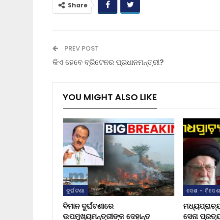
Share
PREV POST
କିଏ ହେବେ ବ୍ରିଟେନର ପ୍ରଧାନମନ୍ତ୍ରୀ?
YOU MIGHT ALSO LIKE
ଦୁର୍ଘଟଣା
ଦେଶ - ବିଦେ
ବିମାନ ଦୁର୍ଘଟଣାରେ
ମଧ୍ୟପ୍ରାଚ୍
ଉପମୁଖ୍ୟମନ୍ତ୍ରୀଙ୍କ ଦେହାନ୍ତ
ସେନା ପ୍ରତ୍