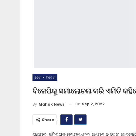
ଦେଶ - ବିଦେଶ
ବିଜେପିକୁ ସମାଲୋଚନା କରି ଏମିତି କହ
On
Sep 2, 2022
By
Mahak News
Share
ରାୟପୁର: ଛତିଶଗଡ଼ ମୁଖ୍ୟମନ୍ତ୍ରୀ ଭୂପେଶ ବାଘେଲ ଭାରତୀୟ ଜନ