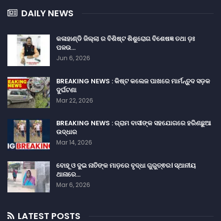
DAILY NEWS
କଳାହାଣ୍ଡି ଜିଲ୍ଲା ର ବିଶିଷ୍ଟ ଶିଶୁରୋଗ ବିଶେଷଜ୍ଞ ତଥା ଡ଼ଃ
ପଳଉ…
Jun 6, 2026
BREAKING NEWS : କିଷ୍ଟ କଲେଜ ପାଖରେ ମାର୍ମନ୍ତୁଦ ସଡ଼କ
ଦୁର୍ଘଟଣା
Mar 22, 2026
BREAKING NEWS : ଗ୍ରାମ ବାସୀଙ୍କ ସହଯୋଗରେ ହରିଣଛୁଆ
ଉଦ୍ଧାର
Mar 14, 2026
ବୋହୂ ଓ ଦୁଇ ନାତିଙ୍କ ମାଡ଼ରେ ବୃଦ୍ଧା ଗୁରୁତ୍ଵର। ସ୍ଥାନୀୟ
ଥାନାରେ…
Mar 6, 2026
LATEST POSTS