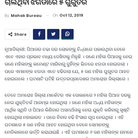
ଚାଲିଥିବା ଝଗଡାରେ ୫ ଗୁରୁତର
On
Oct 12, 2019
By
Mahak Bureau
Share
ନୂଆଦିଲ୍ଲୀ: ପିଆଜର ଚଢା ଦର ଲୋକଙ୍କୁ ଚିନ୍ତାରେ ପକାଉଥିବା ବେଳେ
ଏବେ ଏହାର ପ୍ରଭାବ ମଧ୍ୟ ଦେଖିବାକୁ ମିଳୁଛି । ଜଣେ ମହିଳା ପିଆଜକୁ ନେଇ
ଜଣେ ମହିଳାଙ୍କୁ କମେଣ୍ଟ ମାରିବାରୁ ଦୁହିଁଙ୍କ ଭିତରେ ଝଗଡା ହୋଇଗଲା ।
ପରେ ଏମାନଙ୍କ ଝଗଡା ଏତେ ବଢିଗଲା ଯେ, ୫ ଜଣ ମହିଳା ଗୁରୁତର ଆହତ
ହୋଇଗଲେ । ଘଟଣାଟି ଘଟିଛି ଉତ୍ତରପ୍ରଦେଶର ଅମରୋହା ଜିଲ୍ଲାରେ ।
ତେବେ ଅମରୋହ ଜିଲ୍ଲା ମାର୍କେଟର ଏକ ଦୋକାନରେ ୨ ମହିଳା ପିଆଜ ଦରକୁ
ନେଇ ଯୁକ୍ତିତର୍କ ଆରମ୍ଭ ହୋଇଥିଲା । ଜଣେ ମହିଳା ଅନ୍ୟ ମହିଳାଙ୍କ
ଆର୍ଥିକ ସ୍ଥିତି ଓ ପିଆଜ କିଣିବାର ଅସମର୍ଥତାକୁ ନେଇ ଯୁକ୍ତି କରିବାରୁ ସୃଷ୍ଟି
ହୋଇଥିଲା ମହାଭାରତ । ପରେ ବିବାଦ ବଢି ହିଂସାର ରୂପ ନେଇଥିଲା । ଏହି
ଘଟଣାରେ ୫ ଜଣ ମହିଳା ଆହତ ହୋଇଥିବା ବେଳେ ସେମାନଙ୍କୁ
ମେଡିକାଲରେ ଭର୍ତ୍ତି କରାଯାଇଛି । ଏହି ଘଟଣାରେ ୬ ଜଣ ମହିଳାଙ୍କ ନାମରେ