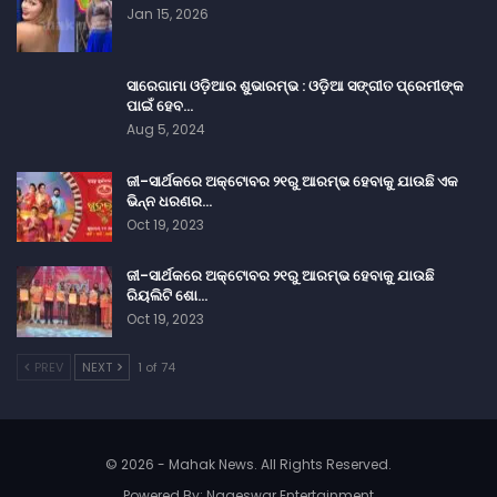
Jan 15, 2026
ସାରେଗାମା ଓଡ଼ିଆର ଶୁଭାରମ୍ଭ : ଓଡ଼ିଆ ସଙ୍ଗୀତ ପ୍ରେମୀଙ୍କ
ପାଇଁ ହେବ…
Aug 5, 2024
ଜୀ-ସାର୍ଥକରେ ଅକ୍ଟୋବର ୨୧ରୁ ଆରମ୍ଭ ହେବାକୁ ଯାଉଛି ଏକ
ଭିନ୍ନ ଧରଣର…
Oct 19, 2023
ଜୀ-ସାର୍ଥକରେ ଅକ୍ଟୋବର ୨୧ରୁ ଆରମ୍ଭ ହେବାକୁ ଯାଉଛି
ରିୟଲିଟି ଶୋ…
Oct 19, 2023
PREV
NEXT
1 of 74
© 2026 - Mahak News. All Rights Reserved.
Powered By:
Nageswar Entertainment