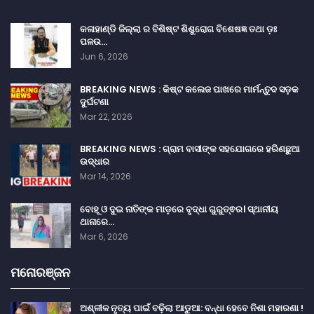
କଳାହାଣ୍ଡି ଜିଲ୍ଲା ର ବିଶିଷ୍ଟ ଶିଶୁରୋଗ ବିଶେଷଜ୍ଞ ତଥା ଡ଼ଃ
ପଳଉ…
Jun 6, 2026
BREAKING NEWS : କିଷ୍ଟ କଲେଜ ପାଖରେ ମାର୍ମନ୍ତୁଦ ସଡ଼କ
ଦୁର୍ଘଟଣା
Mar 22, 2026
BREAKING NEWS : ଗ୍ରାମ ବାସୀଙ୍କ ସହଯୋଗରେ ହରିଣଛୁଆ
ଉଦ୍ଧାର
Mar 14, 2026
ବୋହୂ ଓ ଦୁଇ ନାତିଙ୍କ ମାଡ଼ରେ ବୃଦ୍ଧା ଗୁରୁତ୍ଵର। ସ୍ଥାନୀୟ
ଥାନାରେ…
Mar 6, 2026
ମନୋରଞ୍ଜନ
ଅଶ୍ଳୀଳ ନୃତ୍ୟ ପାଇଁ ବଢ଼ିଲା ଆଡୁଆ: ବନ୍ଧା ହେବେ ନିଶା ମହାରଣା !