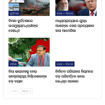
ଦୁର୍ଘଟଣା
ଦେଶ - ବିଦେଶ
ବିମାନ ଦୁର୍ଘଟଣାରେ
ମଧ୍ୟପ୍ରାଚ୍ୟରେ ଯୁଦ୍ଧ
ଉପମୁଖ୍ୟମନ୍ତ୍ରୀଙ୍କ
ଆଶଙ୍କା: ସେନା ପ୍ରତ୍ୟାହାର
ଦେହାନ୍ତ
କଲା ଆମେରିକା
ଓଡ଼ିଶା
ଦେଶ - ବିଦେଶ
ନିପା ଭାଇରସକୁ ନେଇ
ନିର୍ବାଚନ ପରିଚାଳନା ନିୟମରେ
ଜନସ୍ବାସ୍ଥ୍ୟ ନିର୍ଦ୍ଦେଶକଙ୍କ
ବଡ଼ ପରିବର୍ତ୍ତନ କଲେ
ବଡ଼ ବୟାନ
କେନ୍ଦ୍ର ସରକାର
PREV
NEXT