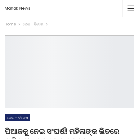
Mahak News
Home
ଦେଶ - ବିଦେଶ
ଦେଶ - ବିଦେଶ
ପିଆଜକୁ ନେଇ ସଂଘର୍ଷ! ମହିଳାଙ୍କ ଭିତରେ