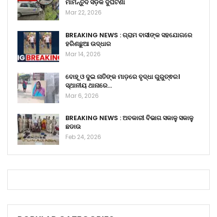
ମାର୍ମନ୍ତୁଦ ସଡ଼କ ଦୁର୍ଘଟଣା
Mar 22, 2026
BREAKING NEWS : ଗ୍ରାମ ବାସୀଙ୍କ ସହଯୋଗରେ
ହରିଣଛୁଆ ଉଦ୍ଧାର
Mar 14, 2026
ବୋହୂ ଓ ଦୁଇ ନାତିଙ୍କ ମାଡ଼ରେ ବୃଦ୍ଧା ଗୁରୁତ୍ଵର।
ସ୍ଥାନୀୟ ଥାନାରେ…
Mar 6, 2026
BREAKING NEWS : ଅବକାରୀ ବିଭାଗ ସକାଳୁ ସକାଳୁ
ଛଡାଉ
Feb 24, 2026