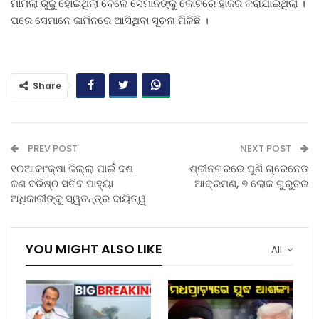
ମାମଲା ରୁଜୁ ହୋଇଥିଲା ବେଳେ ସେମାନଙ୍କୁ କୋର୍ଟରେ ହାଜର କରାଯାଇଥିଲା ।
ପରେ ସେମାନେ ଜାମିନରେ ଆସିଥିବା ସୂଚନା ମିଳିଛି ।
Share
PREV POST
NEXT POST
୧୦ଆକାଂକ୍ଷା ଜିଲ୍ଲା ପାଇଁ ଦଶ
ଶ୍ରୀନଗରରେ ପୁଣି ଗ୍ରେନେଡ
ଜଣ ବରିଷ୍ଠ ସଚିବ ପାହ୍ୟା
ଆକ୍ରମଣ, ୭ ଲୋକ ଗୁରୁତର
ଅଧିକାରୀଙ୍କୁ ସ୍ୱତନ୍ତ୍ର ଦାୟିତ୍ୱ
YOU MIGHT ALSO LIKE
All