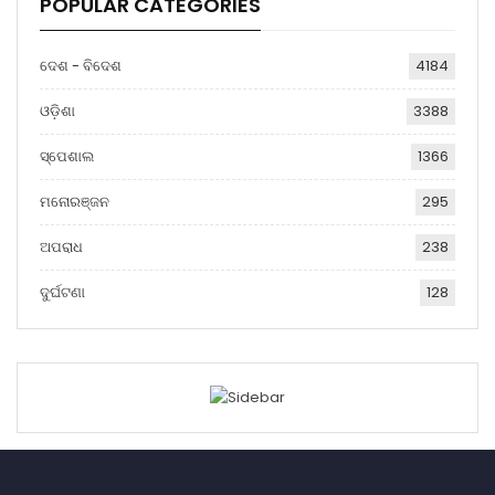
POPULAR CATEGORIES
ଦେଶ - ବିଦେଶ
4184
ଓଡ଼ିଶା
3388
ସ୍ପେଶାଲ
1366
ମନୋରଞ୍ଜନ
295
ଅପରାଧ
238
ଦୁର୍ଘଟଣା
128