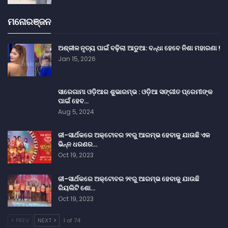
ମନୋରଞ୍ଜନ
ଅଶ୍ଳୀଳ ନୃତ୍ୟ ପାଇଁ ବଢ଼ିଲା ଆଡୁଆ: ବନ୍ଧା ହେବେ ନିଶା ମହାରଣା !
Jan 15, 2026
ସାରେଗାମା ଓଡ଼ିଆର ଶୁଭାରମ୍ଭ : ଓଡ଼ିଆ ସଙ୍ଗୀତ ପ୍ରେମୀଙ୍କ
ପାଇଁ ହେବ…
Aug 5, 2024
ଜୀ-ସାର୍ଥକରେ ଅକ୍ଟୋବର ୨୧ରୁ ଆରମ୍ଭ ହେବାକୁ ଯାଉଛି ଏକ
ଭିନ୍ନ ଧରଣର…
Oct 19, 2023
ଜୀ-ସାର୍ଥକରେ ଅକ୍ଟୋବର ୨୧ରୁ ଆରମ୍ଭ ହେବାକୁ ଯାଉଛି
ରିୟଲିଟି ଶୋ…
Oct 19, 2023
PREV
NEXT
1 of 74