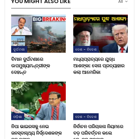
YOU MIGHT ALSO LIKE
All
ଦୁର୍ଘଟଣା
ଦେଶ - ବିଦେଶ
ବିମାନ ଦୁର୍ଘଟଣାରେ
ମଧ୍ୟପ୍ରାଚ୍ୟରେ ଯୁଦ୍ଧ
ଉପମୁଖ୍ୟମନ୍ତ୍ରୀଙ୍କ
ଆଶଙ୍କା: ସେନା ପ୍ରତ୍ୟାହାର
ଦେହାନ୍ତ
କଲା ଆମେରିକା
ଓଡ଼ିଶା
ଦେଶ - ବିଦେଶ
ନିପା ଭାଇରସକୁ ନେଇ
ନିର୍ବାଚନ ପରିଚାଳନା ନିୟମରେ
ଜନସ୍ବାସ୍ଥ୍ୟ ନିର୍ଦ୍ଦେଶକଙ୍କ
ବଡ଼ ପରିବର୍ତ୍ତନ କଲେ