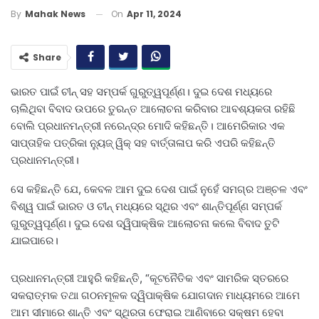
On
Apr 11, 2024
By
Mahak News
Share
ଭାରତ ପାଇଁ ଚୀନ୍ ସହ ସମ୍ପର୍କ ଗୁରୁତ୍ୱପୂର୍ଣ୍ଣ। ଦୁଇ ଦେଶ ମଧ୍ୟରେ
ଚାଲିଥିବା ବିବାଦ ଉପରେ ତୁରନ୍ତ ଆଲୋଚନା କରିବାର ଆବଶ୍ୟକତା ରହିଛି
ବୋଲି ପ୍ରଧାନମନ୍ତ୍ରୀ ନରେନ୍ଦ୍ର ମୋଦି କହିଛନ୍ତି। ଆମେରିକାର ଏକ
ସାପ୍ତାହିକ ପତ୍ରିକା ନ୍ୟୁଜ୍ ୱିକ୍ ସହ ବାର୍ତ୍ତାଳାପ କରି ଏପରି କହିଛନ୍ତି
ପ୍ରଧାନମନ୍ତ୍ରୀ।
ସେ କହିଛନ୍ତି ଯେ, କେବଳ ଆମ ଦୁଇ ଦେଶ ପାଇଁ ନୁହେଁ ସମଗ୍ର ଅଞ୍ଚଳ ଏବଂ
ବିଶ୍ୱ ପାଇଁ ଭାରତ ଓ ଚୀନ୍ ମଧ୍ୟରେ ସ୍ଥିର ଏବଂ ଶାନ୍ତିପୂର୍ଣ୍ଣ ସମ୍ପର୍କ
ଗୁରୁତ୍ୱପୂର୍ଣ୍ଣ। ଦୁଇ ଦେଶ ଦ୍ୱିପାକ୍ଷିକ ଆଲୋଚନା କଲେ ବିବାଦ ତୁଟି
ଯାଇପାରେ।
ପ୍ରଧାନମନ୍ତ୍ରୀ ଆହୁରି କହିଛନ୍ତି, “କୂଟନୈତିକ ଏବଂ ସାମରିକ ସ୍ତରରେ
ସକରାତ୍ମକ ତଥା ଗଠନମୂଳକ ଦ୍ୱିପାକ୍ଷିକ ଯୋଗଦାନ ମାଧ୍ୟମରେ ଆମେ
ଆମ ସୀମାରେ ଶାନ୍ତି ଏବଂ ସ୍ଥିରତା ଫେରାଇ ଆଣିବାରେ ସକ୍ଷମ ହେବା