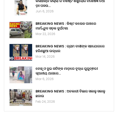
କଳାହାଣ୍ଡି ଜିଲ୍ଲା ର ବିଶିଷ୍ଟ ଶିଶୁରୋଗ ବିଶେଷଜ୍ଞ ତଥା
ଡ଼ଃ ପଳଉ…
Jun 6, 2026
BREAKING NEWS : କିଷ୍ଟ କଲେଜ ପାଖରେ
ମାର୍ମନ୍ତୁଦ ସଡ଼କ ଦୁର୍ଘଟଣା
Mar 22, 2026
BREAKING NEWS : ଗ୍ରାମ ବାସୀଙ୍କ ସହଯୋଗରେ
ହରିଣଛୁଆ ଉଦ୍ଧାର
Mar 14, 2026
ବୋହୂ ଓ ଦୁଇ ନାତିଙ୍କ ମାଡ଼ରେ ବୃଦ୍ଧା ଗୁରୁତ୍ଵର।
ସ୍ଥାନୀୟ ଥାନାରେ…
Mar 6, 2026
BREAKING NEWS : ଅବକାରୀ ବିଭାଗ ସକାଳୁ ସକାଳୁ
ଛଡାଉ
Feb 24, 2026