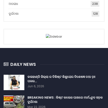
ଅପରାଧ
238
ଦୁର୍ଘଟଣା
128
DAILY NEWS
କଳାହାଣ୍ଡି ଜିଲ୍ଲା ର ବିଶିଷ୍ଟ ଶିଶୁରୋଗ ବିଶେଷଜ୍ଞ ତଥା ଡ଼ଃ
ପଳଉ…
Jun 6, 2026
BREAKING NEWS : କିଷ୍ଟ କଲେଜ ପାଖରେ ମାର୍ମନ୍ତୁଦ ସଡ଼କ
ଦୁର୍ଘଟଣା
Mar 22, 2026