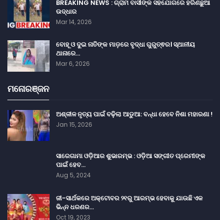
BREAKING NEWS : ଗ୍ରାମ ବାସୀଙ୍କ ସହଯୋଗରେ ହରିଣଛୁଆ
ଉଦ୍ଧାର
Mar 14, 2026
ବୋହୂ ଓ ଦୁଇ ନାତିଙ୍କ ମାଡ଼ରେ ବୃଦ୍ଧା ଗୁରୁତ୍ଵର। ସ୍ଥାନୀୟ
ଥାନାରେ…
Mar 6, 2026
ମନୋରଞ୍ଜନ
ଅଶ୍ଳୀଳ ନୃତ୍ୟ ପାଇଁ ବଢ଼ିଲା ଆଡୁଆ: ବନ୍ଧା ହେବେ ନିଶା ମହାରଣା !
Jan 15, 2026
ସାରେଗାମା ଓଡ଼ିଆର ଶୁଭାରମ୍ଭ : ଓଡ଼ିଆ ସଙ୍ଗୀତ ପ୍ରେମୀଙ୍କ
ପାଇଁ ହେବ…
Aug 5, 2024
ଜୀ-ସାର୍ଥକରେ ଅକ୍ଟୋବର ୨୧ରୁ ଆରମ୍ଭ ହେବାକୁ ଯାଉଛି ଏକ
ଭିନ୍ନ ଧରଣର…
Oct 19, 2023