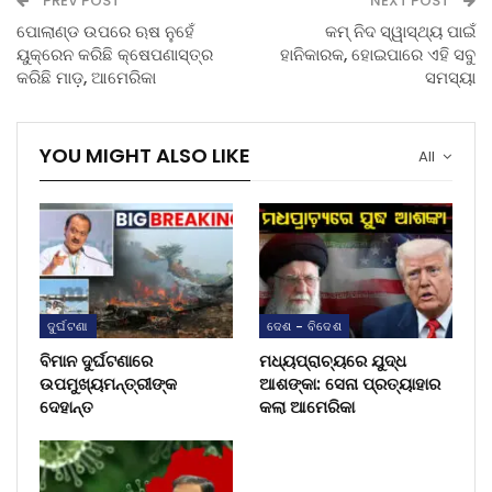
PREV POST
NEXT POST
ପୋଲାଣ୍ଡ ଉପରେ ଋଷ ନୁହେଁ
କମ୍ ନିଦ ସ୍ୱାସ୍ଥ୍ୟ ପାଇଁ
ୟୁକ୍ରେନ କରିଛି କ୍ଷେପଣାସ୍ତ୍ର
ହାନିକାରକ, ହୋଇପାରେ ଏହି ସବୁ
କରିଛି ମାଡ଼, ଆମେରିକା
ସମସ୍ୟା
YOU MIGHT ALSO LIKE
All
ଦୁର୍ଘଟଣା
ଦେଶ - ବିଦେଶ
ବିମାନ ଦୁର୍ଘଟଣାରେ
ମଧ୍ୟପ୍ରାଚ୍ୟରେ ଯୁଦ୍ଧ
ଉପମୁଖ୍ୟମନ୍ତ୍ରୀଙ୍କ
ଆଶଙ୍କା: ସେନା ପ୍ରତ୍ୟାହାର
ଦେହାନ୍ତ
କଲା ଆମେରିକା