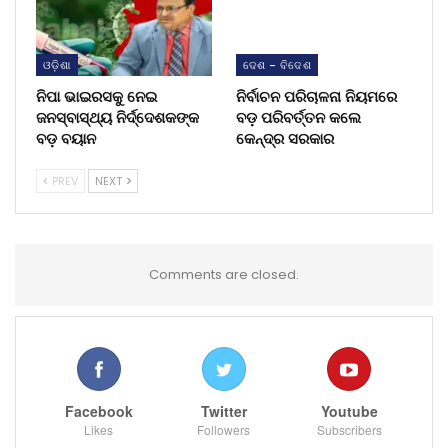
ଓଡ଼ିଶା
ଦେଶ - ବିଦେଶ
ନିପା ଭାଇରସକୁ ନେଇ
ନିର୍ବାଚନ ପରିଚାଳନା ନିୟମରେ
ଜନସ୍ବାସ୍ଥ୍ୟ ନିର୍ଦ୍ଦେଶକଙ୍କ
ବଡ଼ ପରିବର୍ତ୍ତନ କଲେ
ବଡ଼ ବୟାନ
କେନ୍ଦ୍ର ସରକାର
PREV
NEXT
Comments are closed.
Facebook
Twitter
Youtube
Likes
Followers
Subscribers