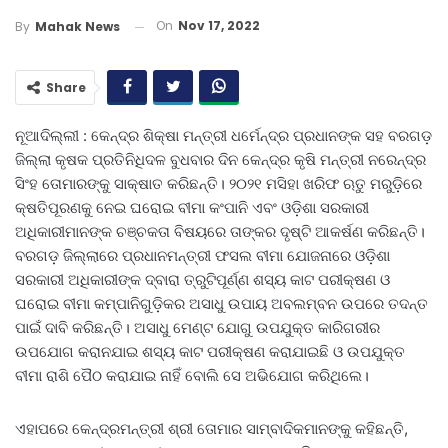
On
Nov 17, 2022
By
Mahak News
Share
ନୂଆଦିଲ୍ଲୀ : କେନ୍ଦ୍ର ଶିକ୍ଷା ମନ୍ତ୍ରୀ ଧର୍ମେନ୍ଦ୍ର ପ୍ରଧାନଙ୍କ ସହ ବରଗଡ଼
ଜିଲ୍ଲା କୃଷକ ପ୍ରତିନିଧିଦଳ ବୁଧବାର ଦିନ କେନ୍ଦ୍ର କୃଷି ମନ୍ତ୍ରୀ ନରେନ୍ଦ୍ର
ସିଂହ ତୋମାରଙ୍କୁ ସାକ୍ଷାତ କରିଛନ୍ତି। ୨୦୨୧ ମସିହା ଖରିଫ ଋତୁ ମରୁଡ଼ିରେ
କ୍ଷତିପୂରଣକୁ ନେଇ ଘ‌ରୋଇ ବୀମା କଂପାନି ଏବଂ ଓଡ଼ିଶା ସରକାରୀ
ଅଧିକାରୀମାନଙ୍କ ଚଞ୍ଚକତା ବିଷୟରେ ତାଙ୍କର ଦୃଷ୍ଟି ଆକର୍ଷଣ କରିଛନ୍ତି।
ବରଗଡ଼ ଜିଲ୍ଲାରେ ପ୍ରଧାନମନ୍ତ୍ରୀ ଫସଲ ବୀମା ଯୋଜନାରେ ଓଡ଼ିଶା
ସରକାରୀ ଅଧିକାରୀଙ୍କ ଦ୍ବାରା ତ୍ରୁଟିପୂର୍ଣ୍ଣ ଶସ୍ୟ କାଟ ପରୀକ୍ଷଣ ଓ
ଘରୋଇ ବୀମା କମ୍ପାନିଗୁଡ଼ିକର ଅସାଧୁ ଉପାୟ ଅବଲମ୍ବନ ଉପରେ ତଦନ୍ତ
ପାଇଁ ‌ଦାବି କରିଛନ୍ତି। ଅସାଧୁ ମେଣ୍ଟ ଯୋଗୁ ଉପଯୁକ୍ତ କାରିଗରୀର
ଉପଯୋଗ କରାନଯାଇ ଶସ୍ୟ କାଟ ପରୀକ୍ଷଣ କରାଯାଇଛି ଓ ଉପଯୁକ୍ତ
ବୀମା ରାଶି ପୈଠ କରାଯାଇ ନାହିଁ ବୋଲି ସେ ଅଭିଯୋଗ କରିଥିଲେ।
ଏହାପରେ କେନ୍ଦ୍ରମନ୍ତ୍ରୀ ଶ୍ରୀ ତୋମାର ସାମ୍ବାଦିକମାନଙ୍କୁ କହିଛନ୍ତି,