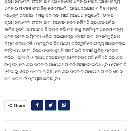
ପ୍ରଧାନମନ୍ତ୍ରୀ ଫସଲ ବୀମାରେ କେନ୍ଦ୍ର ସରକାର ନିଜ ଅଂଶଧନ ରାଜ୍ୟ
ସରକାର ଓ ବୀମା କଂପାନିକୁ ଦେଇଥାନ୍ତି। ରାଜ୍ୟ ସରକାର ମାଗିବା ପୂର୍ବରୁ
କେନ୍ଦ୍ର ସରକାର ଏହାକୁ ପଠାଇବା ପାଇଁ ପ୍ରୟାସ କରୁଛନ୍ତି। ତେବେ
ପ୍ରଧାନମନ୍ତ୍ରୀ ଫସଲ ବୀମା ପ୍ରଦାନ ନେଇ କୌଣସି ଦ୍ବନ୍ଦ୍ବ ରହିବା
ଉଚିତ ନୁହେଁ। ବୀମା କଂପାନି ଚୟନ କରି ଚାଷୀଙ୍କୁ କ୍ଷତିପୂରଣ ଦେବା ରାଜ୍ୟ
ସରକାରଙ୍କ ଦାୟିତ୍ବ। ଓଡ଼ିଶା ସରକାରଙ୍କ ଦ୍ବାରା ବୀମା କଂପାନିଗୁଡ଼ିକର
ଚୟନ କରାଯାଇଛି। ପ୍ରାକୃତିକ ବିପର୍ଯ୍ୟୟ ପରିସ୍ଥିତିରେ ରାଜ୍ୟ ସରକାରଙ୍କ
କର୍ତ୍ତବ୍ୟ ହେଲା, ନିଜେ ଫସଲ କ୍ଷତି ସର୍ଭେ କରି କଂପାନିଗୁଡ଼ିକୁ ପ୍ରଦାନ
କରିବା। କଂପାନି ଓ ରାଜ୍ୟ ସରକାରଙ୍କ ଆକଳନରେ ଯଦି କୌଣସି ଦ୍ବନ୍ଦ୍ବ
ଉପୁଜେ, କେନ୍ଦ୍ର ସରକାର ମଧ୍ୟସ୍ଥତା କରି ସମାଧାନ କରିଥାନ୍ତି। ଯେବେ ବି
ଓଡ଼ିଶାରୁ ଏଭଳି ମାମଲା ଆସିଛି, କେନ୍ଦ୍ର ସରକାର ମଧ୍ୟସ୍ଥତା କରି ଏହାର
ସମାଧାନ ପାଇଁ ପ୍ରୟାସ କରିଛନ୍ତି।
Share