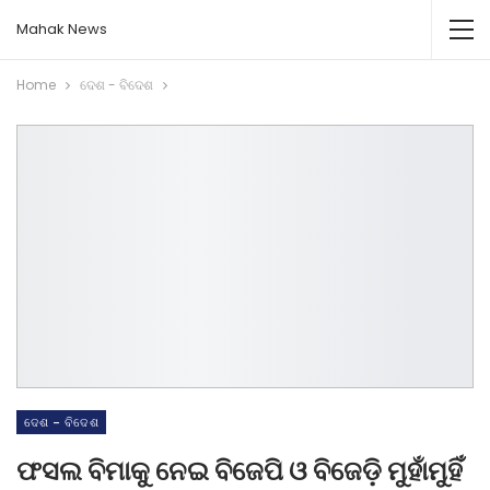
Mahak News
Home
ଦେଶ - ବିଦେଶ
ଦେଶ - ବିଦେଶ
ଫସଲ ବିମାକୁ ନେଇ ବିଜେପି ଓ ବିଜେଡ଼ି ମୁହାଁମୁହିଁ