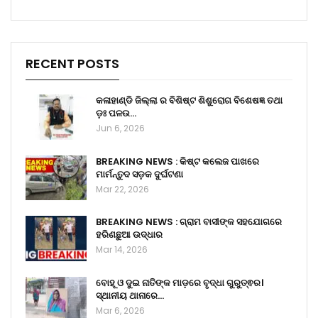
RECENT POSTS
କଳାହାଣ୍ଡି ଜିଲ୍ଲା ର ବିଶିଷ୍ଟ ଶିଶୁରୋଗ ବିଶେଷଜ୍ଞ ତଥା
ଡ଼ଃ ପଳଉ…
Jun 6, 2026
BREAKING NEWS : କିଷ୍ଟ କଲେଜ ପାଖରେ
ମାର୍ମନ୍ତୁଦ ସଡ଼କ ଦୁର୍ଘଟଣା
Mar 22, 2026
BREAKING NEWS : ଗ୍ରାମ ବାସୀଙ୍କ ସହଯୋଗରେ
ହରିଣଛୁଆ ଉଦ୍ଧାର
Mar 14, 2026
ବୋହୂ ଓ ଦୁଇ ନାତିଙ୍କ ମାଡ଼ରେ ବୃଦ୍ଧା ଗୁରୁତ୍ଵର।
ସ୍ଥାନୀୟ ଥାନାରେ…
Mar 6, 2026