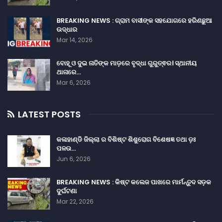
BREAKING NEWS : ଗ୍ରାମ ବାସୀଙ୍କ ସହଯୋଗରେ ହରିଣଛୁଆ
ଉଦ୍ଧାର
Mar 14, 2026
ବୋହୂ ଓ ଦୁଇ ନାତିଙ୍କ ମାଡ଼ରେ ବୃଦ୍ଧା ଗୁରୁତ୍ଵର। ସ୍ଥାନୀୟ
ଥାନାରେ…
Mar 6, 2026
LATEST POSTS
କଳାହାଣ୍ଡି ଜିଲ୍ଲା ର ବିଶିଷ୍ଟ ଶିଶୁରୋଗ ବିଶେଷଜ୍ଞ ତଥା ଡ଼ଃ
ପଳଉ…
Jun 6, 2026
BREAKING NEWS : କିଷ୍ଟ କଲେଜ ପାଖରେ ମାର୍ମନ୍ତୁଦ ସଡ଼କ
ଦୁର୍ଘଟଣା
Mar 22, 2026