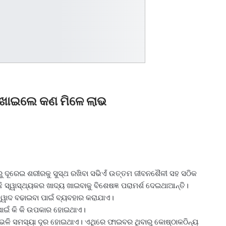
ତୁ ଖାଇଲେ କଣ ମିଳେ ଲାଭ
ଖରୁ ଦୂରେଇ ଶରୀରକୁ ସୁସ୍ଥ ରଖିବା ସଭିଏଁ ଉତ୍ତମ ଜୀବନଶୈଳୀ ସହ ସଠିକ
 ସ୍ୱାସ୍ଥ୍ୟକର ଖାଦ୍ୟ ଖାଇବାକୁ ବିଶେଷଜ୍ଞ ପରାମର୍ଶ ଦେଇଥାଆନ୍ତି।
ର ସ୍ୱାଦ ବଢାଇବା ପାଇଁ ବ୍ୟବହାର କରାଯାଏ।
 ପାଇଁ କି କି ଉପକାର ହୋଇଥାଏ।
ମି ଭଳି ସମସ୍ୟା ଦୂର ହୋଇଥାଏ। ଏଥିରେ ଫାଇବର ଥିବାରୁ କୋଷ୍ଠାକଠିନ୍ୟ