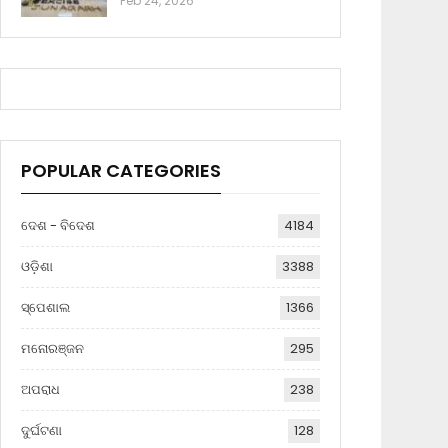
Feb 24, 2026
POPULAR CATEGORIES
ଦେଶ - ବିଦେଶ
4184
ଓଡ଼ିଶା
3388
ସ୍ପେଶାଲ
1366
ମନୋରଞ୍ଜନ
295
ଅପରାଧ
238
ଦୁର୍ଘଟଣା
128