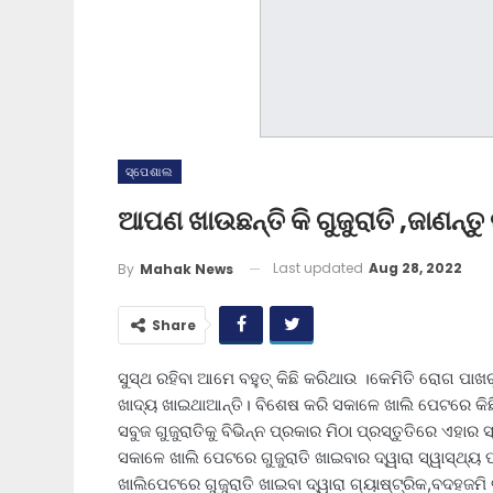
ସ୍ପେଶାଲ
ଆପଣ ଖାଉଛନ୍ତି କି ଗୁଜୁରାତି ,ଜାଣନ୍
Last updated
Aug 28, 2022
By
Mahak News
Share
ସୁସ୍ଥ ରହିବା ଆମେ ବହୁତ୍ କିଛି କରିଥାଉ ।କେମିତି ରୋଗ ପା
ଖାଦ୍ୟ ଖାଇଥାଆନ୍ତି। ବିଶେଷ କରି ସକାଳେ ଖାଲି ପେଟରେ କିଛି
ସବୁଜ ଗୁଜୁରାତିକୁ ବିଭିନ୍ନ ପ୍ରକାର ମିଠା ପ୍ରସ୍ତୁତିରେ ଏହା
ସକାଳେ ଖାଲି ପେଟରେ ଗୁଜୁରାତି ଖାଇବାର ଦ୍ୱାରା ସ୍ୱାସ୍ଥ୍ୟ
ଖାଲିପେଟରେ ଗୁଜୁରାତି ଖାଇବା ଦ୍ୱାରା ଗ୍ୟାଷ୍ଟ୍ରିକ,ବଦହଜ