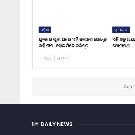
ଓଡ଼ିଶା
ସ୍ପେଶାଲ
ଭୁଲରେ ପୂଜା ଘରେ ଏହି ଦାଗରେ ଜାଳନ୍ତୁ
ଏହି ସବୁ ଅଭ
ନାହିଁ ଦୀପ; ହୋଇଯିବେ ଦରିଦ୍ର
ମୋଟାପଣ
PREV
NEXT
Comm
DAILY NEWS