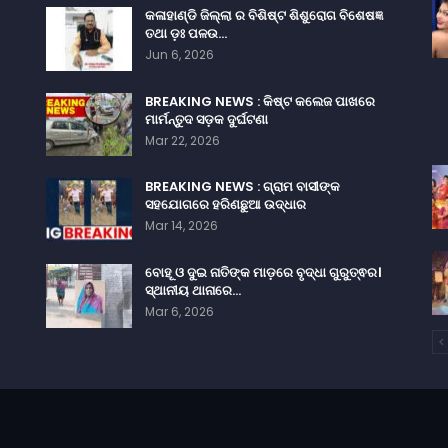
କଳାହାଣ୍ଡି ଜିଲ୍ଲା ର ବିଶିଷ୍ଟ ଶିଶୁରୋଗ ବିଶେଷଜ୍ଞ
ତଥା ଡ଼ଃ ପଳଉ…
Jun 6, 2026
BREAKING NEWS : କିଷ୍ଟ କଲେଜ ପାଖରେ
ମାର୍ମନ୍ତୁଦ ସଡ଼କ ଦୁର୍ଘଟଣା
Mar 22, 2026
BREAKING NEWS : ଗ୍ରାମ ବାସୀଙ୍କ
ସହଯୋଗରେ ହରିଣଛୁଆ ଉଦ୍ଧାର
Mar 14, 2026
ବୋହୂ ଓ ଦୁଇ ନାତିଙ୍କ ମାଡ଼ରେ ବୃଦ୍ଧା ଗୁରୁତ୍ଵର।
ସ୍ଥାନୀୟ ଥାନାରେ…
Mar 6, 2026