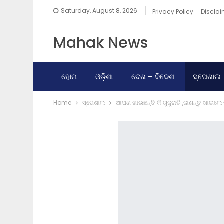
Saturday, August 8, 2026
Privacy Policy
Disclai
Mahak News
ହୋମ
ଓଡ଼ିଶା
ଦେଶ – ବିଦେଶ
ସ୍ପେଶାଲ
Home
ସ୍ପେଶାଲ
ଆପଣ ଖାଉଛନ୍ତି କି ଗୁଜୁରାତି ,ଜାଣନ୍ତୁ ଖାଇଲ