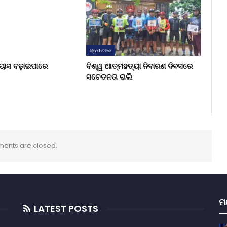
ସ୍ପେଶାଲ
୍ୟାସ ବଢ଼ାଇପାରେ
ବିଶ୍ୱ ଆତ୍ମହତ୍ୟା ନିବାରଣ ଦିବସରେ
ସଚେତନତା ରାଲି
ents are closed.
ମ
LATEST POSTS