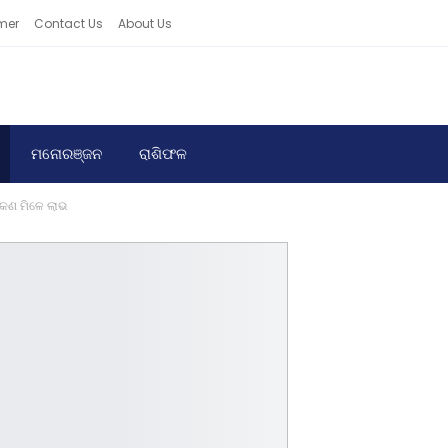
mer
Contact Us
About Us
ମନୋରଞ୍ଜନ
ରାଶିଫଳ
େ କଣ ମିଳେ ଲାଭ