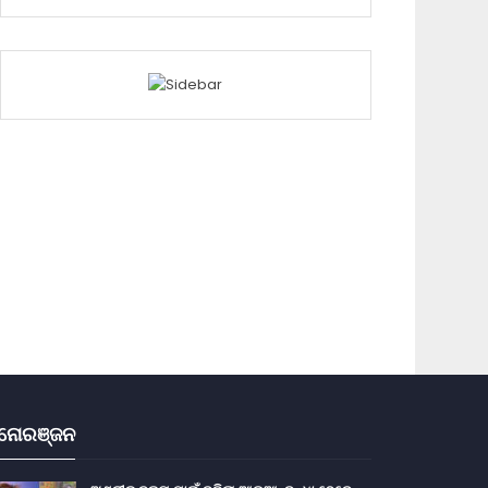
ନୋରଞ୍ଜନ