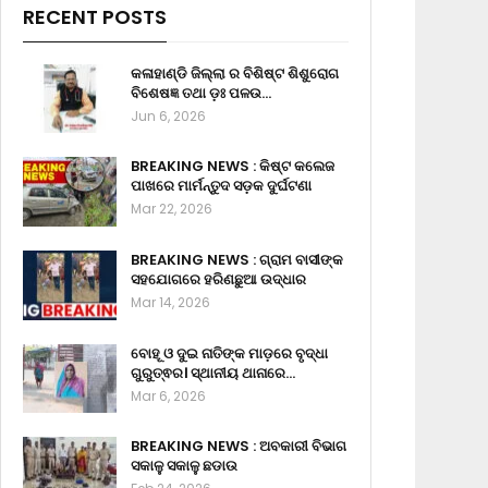
RECENT POSTS
କଳାହାଣ୍ଡି ଜିଲ୍ଲା ର ବିଶିଷ୍ଟ ଶିଶୁରୋଗ
ବିଶେଷଜ୍ଞ ତଥା ଡ଼ଃ ପଳଉ…
Jun 6, 2026
BREAKING NEWS : କିଷ୍ଟ କଲେଜ
ପାଖରେ ମାର୍ମନ୍ତୁଦ ସଡ଼କ ଦୁର୍ଘଟଣା
Mar 22, 2026
BREAKING NEWS : ଗ୍ରାମ ବାସୀଙ୍କ
ସହଯୋଗରେ ହରିଣଛୁଆ ଉଦ୍ଧାର
Mar 14, 2026
ବୋହୂ ଓ ଦୁଇ ନାତିଙ୍କ ମାଡ଼ରେ ବୃଦ୍ଧା
ଗୁରୁତ୍ଵର। ସ୍ଥାନୀୟ ଥାନାରେ…
Mar 6, 2026
BREAKING NEWS : ଅବକାରୀ ବିଭାଗ
ସକାଳୁ ସକାଳୁ ଛଡାଉ