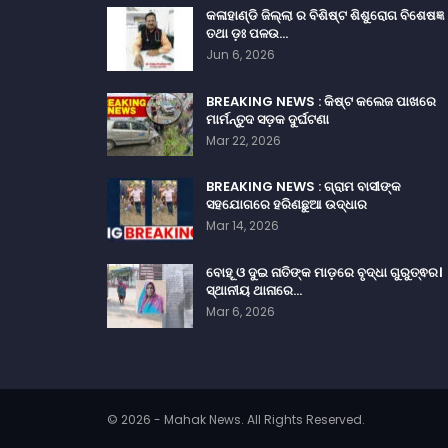
କଳାହାଣ୍ଡି ଜିଲ୍ଲା ର ବିଶିଷ୍ଟ ଶିଶୁରୋଗ ବିଶେଷଜ୍ଞ
ତଥା ଡ଼ଃ ପଳଉ…
Jun 6, 2026
BREAKING NEWS : କିଷ୍ଟ କଲେଜ ପାଖରେ
ମାର୍ମନ୍ତୁଦ ସଡ଼କ ଦୁର୍ଘଟଣା
Mar 22, 2026
BREAKING NEWS : ଗ୍ରାମ ବାସୀଙ୍କ
ସହଯୋଗରେ ହରିଣଛୁଆ ଉଦ୍ଧାର
Mar 14, 2026
ବୋହୂ ଓ ଦୁଇ ନାତିଙ୍କ ମାଡ଼ରେ ବୃଦ୍ଧା ଗୁରୁତ୍ଵର।
ସ୍ଥାନୀୟ ଥାନାରେ…
Mar 6, 2026
© 2026 - Mahak News. All Rights Reserved.