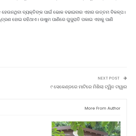
ୋକ ହେଉନଥିବା ବ୍ୟକ୍ତିଙ୍କ ପାଇଁ ଭୋକ ବଢାଇବାର ଏହାର ଉତ୍ତମ ବିକଳ୍ପ।
ନ୍ତ୍ରଣ ହୋଇ ରହିଥାଏ। ଉଷୁମ ପାଣିରେ ଗୁଜୁରାତି ପକାଇ ଏହାକୁ ପାଣି
NEXT POST
୯ ସେକେଣ୍ଡରେ ମାଟିରେ ମିଶିଲା ଟ୍ୱିନ ଟାୱାର
More From Author