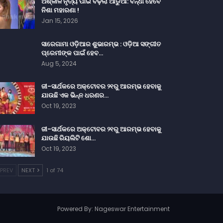
ଅଶ୍ଳୀଳ ନୃତ୍ୟ ପାଇଁ ବଢ଼ିଲା ଆଡୁଆ: ବନ୍ଧା ହେବେ
ନିଶା ମହାରଣା !
Jan 15, 2026
ସାରେଗାମା ଓଡ଼ିଆର ଶୁଭାରମ୍ଭ : ଓଡ଼ିଆ ସଙ୍ଗୀତ
ପ୍ରେମୀଙ୍କ ପାଇଁ ହେବ…
Aug 5, 2024
ଜୀ-ସାର୍ଥକରେ ଅକ୍ଟୋବର ୨୧ରୁ ଆରମ୍ଭ ହେବାକୁ
ଯାଉଛି ଏକ ଭିନ୍ନ ଧରଣର…
Oct 19, 2023
ଜୀ-ସାର୍ଥକରେ ଅକ୍ଟୋବର ୨୧ରୁ ଆରମ୍ଭ ହେବାକୁ
ଯାଉଛି ରିୟଲିଟି ଶୋ…
Oct 19, 2023
PREV
NEXT
1 of 74
Powered By:
Nageswar Entertainment