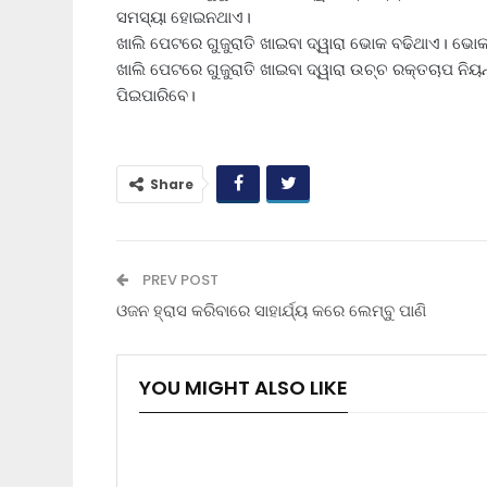
ସମସ୍ୟା ହୋଇନଥାଏ।
ଖାଲି ପେଟରେ ଗୁଜୁରାତି ଖାଇବା ଦ୍ୱାରା ଭୋକ ବଢିଥାଏ। ଭ
ଖାଲି ପେଟରେ ଗୁଜୁରାତି ଖାଇବା ଦ୍ୱାରା ଉଚ୍ଚ ରକ୍ତଚାପ ନିୟ
ପିଇପାରିବେ।
Share
PREV POST
ଓଜନ ହ୍ରାସ କରିବାରେ ସାହାର୍ଯ୍ୟ କରେ ଲେମ୍ବୁ ପାଣି
YOU MIGHT ALSO LIKE