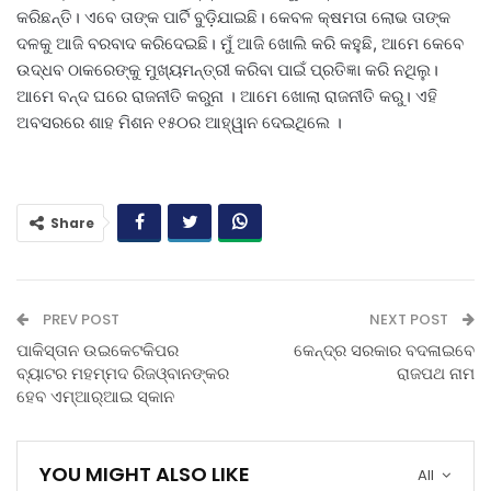
କରିଛନ୍ତି। ଏବେ ତାଙ୍କ ପାର୍ଟି ବୁଡ଼ିଯାଇଛି। କେବଳ କ୍ଷମତା ଲୋଭ ତାଙ୍କ
ଦଳକୁ ଆଜି ବରବାଦ କରିଦେଇଛି। ମୁଁ ଆଜି ଖୋଲି କରି କହୁଛି, ଆମେ କେବେ
ଉଦ୍ଧବ ଠାକରେଙ୍କୁ ମୁଖ୍ୟମନ୍ତ୍ରୀ କରିବା ପାଇଁ ପ୍ରତିଜ୍ଞା କରି ନଥିଲୁ।
ଆମେ ବନ୍ଦ ଘରେ ରାଜନୀତି କରୁନା । ଆମେ ଖୋଲା ରାଜନୀତି କରୁ। ଏହି
ଅବସରରେ ଶାହ ମିଶନ ୧୫୦ର ଆହ୍ୱାନ ଦେଇଥିଲେ ।
Share
PREV POST
NEXT POST
ପାକିସ୍ତାନ ଉଇକେଟକିପର
କେନ୍ଦ୍ର ସରକାର ବଦଳାଇବେ
ବ୍ୟାଟର ମହମ୍ମଦ ରିଜଓ୍ବାନଙ୍କର
ରାଜପଥ ନାମ
ହେବ ଏମ୍‌ଆର୍‌ଆଇ ସ୍କାନ
YOU MIGHT ALSO LIKE
All