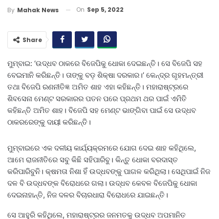
On
Sep 5, 2022
By
Mahak News
Share
ମୁମ୍ବାଇ: ‘ଉଦ୍ଧବ ଠାକରେ ବିଜେପିକୁ ଧୋକା ଦେଇଛନ୍ତି। ସେ ବିଜେପି ସହ
ବେଇମାନି କରିଛନ୍ତି। ତାଙ୍କୁ ବଡ଼ ଶିକ୍ଷା ଦରକାର।’ କେନ୍ଦ୍ର ଗୃହମନ୍ତ୍ରୀ
ତଥା ବିଜେପି ରଣନୀତିଜ୍ଞ ଅମିତ ଶାହ ଏହା କହିଛନ୍ତି। ମହାରାଷ୍ଟ୍ରରେ
ଶିବସେନା ମେଣ୍ଟ ସରକାରର ପତନ ପରେ ପ୍ରଥମ ଥର ପାଇଁ ଏମିତି
କହିଛନ୍ତି ଅମିତ ଶାହ। ବିଜେପି ସହ ମେଣ୍ଟ ଭାଙ୍ଗିବା ପାଇଁ ସେ ଉଦ୍ଧବ
ଠାକରରେଙ୍କୁ ଦାୟୀ କରିଛନ୍ତି।
ମୁମ୍ବାଇରେ ଏକ ଦଳୀୟ କାର୍ଯ୍ୟକ୍ରମରେ ଯୋଗ ଦେଇ ଶାହ କହିଥିଲେ,
ଆମେ ରାଜନୀତିରେ ସବୁ କିଛି ସହିପାରିବୁ। କିନ୍ତୁ ଧୋକା ବରଦାସ୍ତ
କରିପାରିବୁନି। କ୍ଷମତା ନିଶା ହିଁ ଉଦ୍ଧବଙ୍କୁ ପାଗଳ କରିଥିଲା। ସେଥିପାଇଁ ନିଜ
ଦଳ ବି ଉଦ୍ଧବଙ୍କ ବିରୋଧରେ ଗଲା। ଉଦ୍ଧବ କେବଳ ବିଜେପିକୁ ଧୋକା
ଦେଇନାହାନ୍ତି, ନିଜ ଦଳର ବିଚାରଧାରା ବିରୋଧରେ ଯାଇଛନ୍ତି।
ସେ ଆହୁରି କହିଥିଲେ, ମହାରାଷ୍ଟ୍ରର ଜନମତକୁ ଉଦ୍ଧବ ଅପମାନିତ