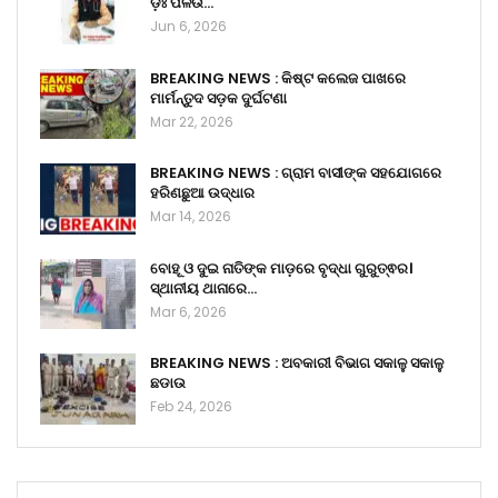
ଡ଼ଃ ପଳଉ…
Jun 6, 2026
BREAKING NEWS : କିଷ୍ଟ କଲେଜ ପାଖରେ
ମାର୍ମନ୍ତୁଦ ସଡ଼କ ଦୁର୍ଘଟଣା
Mar 22, 2026
BREAKING NEWS : ଗ୍ରାମ ବାସୀଙ୍କ ସହଯୋଗରେ
ହରିଣଛୁଆ ଉଦ୍ଧାର
Mar 14, 2026
ବୋହୂ ଓ ଦୁଇ ନାତିଙ୍କ ମାଡ଼ରେ ବୃଦ୍ଧା ଗୁରୁତ୍ଵର।
ସ୍ଥାନୀୟ ଥାନାରେ…
Mar 6, 2026
BREAKING NEWS : ଅବକାରୀ ବିଭାଗ ସକାଳୁ ସକାଳୁ
ଛଡାଉ
Feb 24, 2026