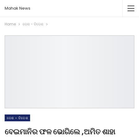
Mahak News
Home
ଦେଶ - ବିଦେଶ
ଦେଶ - ବିଦେଶ
ବେଇମାନିର ଫଳ ଭୋଗିଲେ ,ଅମିତ ଶାହା