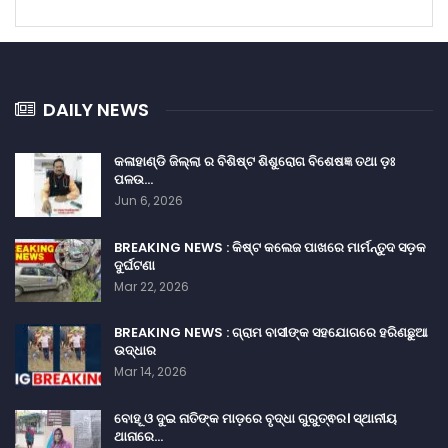
DAILY NEWS
କଳାହାଣ୍ଡି ଜିଲ୍ଲା ର ବିଶିଷ୍ଟ ଶିଶୁରୋଗ ବିଶେଷଜ୍ଞ ତଥା ଡ଼ଃ
ପଳଉ…
Jun 6, 2026
BREAKING NEWS : କିଷ୍ଟ କଲେଜ ପାଖରେ ମାର୍ମନ୍ତୁଦ ସଡ଼କ
ଦୁର୍ଘଟଣା
Mar 22, 2026
BREAKING NEWS : ଗ୍ରାମ ବାସୀଙ୍କ ସହଯୋଗରେ ହରିଣଛୁଆ
ଉଦ୍ଧାର
Mar 14, 2026
ବୋହୂ ଓ ଦୁଇ ନାତିଙ୍କ ମାଡ଼ରେ ବୃଦ୍ଧା ଗୁରୁତ୍ଵର। ସ୍ଥାନୀୟ
ଥାନାରେ…