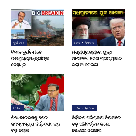
ଦୁର୍ଘଟଣା
ଦେଶ - ବିଦେଶ
ବିମାନ ଦୁର୍ଘଟଣାରେ
ମଧ୍ୟପ୍ରାଚ୍ୟରେ ଯୁଦ୍ଧ
ଉପମୁଖ୍ୟମନ୍ତ୍ରୀଙ୍କ
ଆଶଙ୍କା: ସେନା ପ୍ରତ୍ୟାହାର
ଦେହାନ୍ତ
କଲା ଆମେରିକା
ଓଡ଼ିଶା
ଦେଶ - ବିଦେଶ
ନିପା ଭାଇରସକୁ ନେଇ
ନିର୍ବାଚନ ପରିଚାଳନା ନିୟମରେ
ଜନସ୍ବାସ୍ଥ୍ୟ ନିର୍ଦ୍ଦେଶକଙ୍କ
ବଡ଼ ପରିବର୍ତ୍ତନ କଲେ
ବଡ଼ ବୟାନ
କେନ୍ଦ୍ର ସରକାର