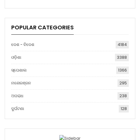
POPULAR CATEGORIES
ଦେଶ - ବିଦେଶ
4184
ଓଡ଼ିଶା
3388
ସ୍ପେଶାଲ
1366
ମନୋରଞ୍ଜନ
295
ଅପରାଧ
238
ଦୁର୍ଘଟଣା
128