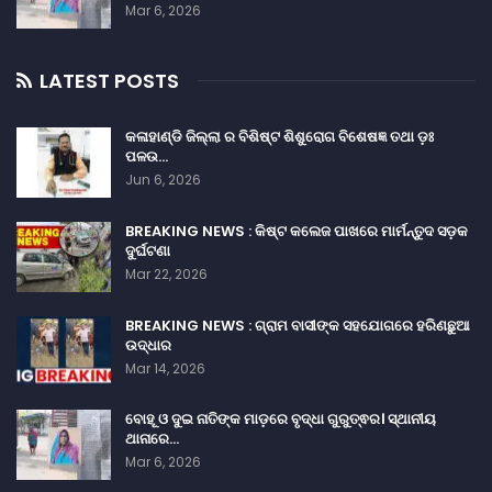
Mar 6, 2026
LATEST POSTS
କଳାହାଣ୍ଡି ଜିଲ୍ଲା ର ବିଶିଷ୍ଟ ଶିଶୁରୋଗ ବିଶେଷଜ୍ଞ ତଥା ଡ଼ଃ
ପଳଉ…
Jun 6, 2026
BREAKING NEWS : କିଷ୍ଟ କଲେଜ ପାଖରେ ମାର୍ମନ୍ତୁଦ ସଡ଼କ
ଦୁର୍ଘଟଣା
Mar 22, 2026
BREAKING NEWS : ଗ୍ରାମ ବାସୀଙ୍କ ସହଯୋଗରେ ହରିଣଛୁଆ
ଉଦ୍ଧାର
Mar 14, 2026
ବୋହୂ ଓ ଦୁଇ ନାତିଙ୍କ ମାଡ଼ରେ ବୃଦ୍ଧା ଗୁରୁତ୍ଵର। ସ୍ଥାନୀୟ
ଥାନାରେ…
Mar 6, 2026