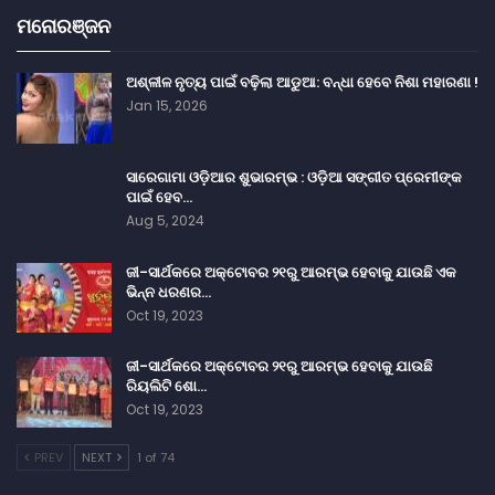
ମନୋରଞ୍ଜନ
ଅଶ୍ଳୀଳ ନୃତ୍ୟ ପାଇଁ ବଢ଼ିଲା ଆଡୁଆ: ବନ୍ଧା ହେବେ ନିଶା ମହାରଣା !
Jan 15, 2026
ସାରେଗାମା ଓଡ଼ିଆର ଶୁଭାରମ୍ଭ : ଓଡ଼ିଆ ସଙ୍ଗୀତ ପ୍ରେମୀଙ୍କ
ପାଇଁ ହେବ…
Aug 5, 2024
ଜୀ-ସାର୍ଥକରେ ଅକ୍ଟୋବର ୨୧ରୁ ଆରମ୍ଭ ହେବାକୁ ଯାଉଛି ଏକ
ଭିନ୍ନ ଧରଣର…
Oct 19, 2023
ଜୀ-ସାର୍ଥକରେ ଅକ୍ଟୋବର ୨୧ରୁ ଆରମ୍ଭ ହେବାକୁ ଯାଉଛି
ରିୟଲିଟି ଶୋ…
Oct 19, 2023
PREV
NEXT
1 of 74