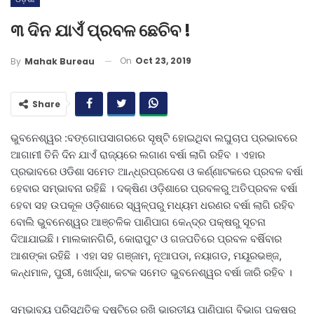
୩ ଦିନ ଯାଏଁ ପ୍ରବଳ ଛେଚିବ !
On
Oct 23, 2019
By
Mahak Bureau
Share
ଭୁବନେଶ୍ୱର :ବଙ୍ଗୋପସାଗରରେ ସୃଷ୍ଟି ହୋଇଥିବା ଲଘୁଚାପ ପ୍ରଭାବରେ
ଆଗାମୀ ତିନି ଦିନ ଯାଏଁ ରାଜ୍ୟରେ ଲଗାଣ ବର୍ଷା ଲାଗି ରହିବ । ଏହାର
ପ୍ରଭାବରେ ଓଡିଶା ସମେତ ଆନ୍ଧ୍ରପ୍ରଦେଶ ଓ କର୍ଣ୍ଣାଟକରେ ପ୍ରବଳ ବର୍ଷା
ହେବାର ସମ୍ଭାବନା ରହିଛି । ଦକ୍ଷିଣ ଓଡ଼ିଶାରେ ପ୍ରବଳରୁ ଅତିପ୍ରବଳ ବର୍ଷା
ହେବା ସହ ଉପକୂଳ ଓଡ଼ିଶାରେ ସ୍ୱଳ୍ପରୁ ମଧ୍ୟମ ଧରଣର ବର୍ଷା ଲାଗି ରହିବ
ବୋଲି ଭୁବନେଶ୍ୱର ଆଞ୍ଚଳିକ ପାଣିପାଗ କେନ୍ଦ୍ର ପକ୍ଷରୁ ସୂଚନା
ଦିଆଯାଇଛି। ମାଲକାନଗିରି, କୋରାପୁଟ ଓ ଗଜପତିରେ ପ୍ରବଳ ବର୍ଷିବାର
ଆଶଙ୍କା ରହିଛି । ଏହା ସହ ଗଞ୍ଜାମ, ନୂଆପଡା, ନୟାଗଡ, ମୟୂରଭଞ୍ଜ,
କନ୍ଧମାଳ, ପୁରୀ, ଖୋର୍ଦ୍ଧା, କଟକ ସମେତ ଭୁବନେଶ୍ୱର ବର୍ଷା ଜାରି ରହିବ ।
ସମ୍ଭାବ୍ୟ ପରିସ୍ଥିତିକୁ ଦୃଷ୍ଟିରେ ରଖି ଭାରତୀୟ ପାଣିପାଗ ବିଭାଗ ପକ୍ଷରୁ