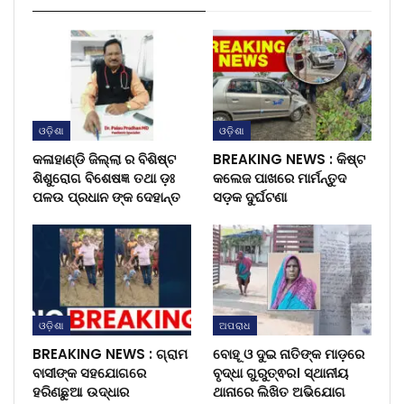
ଓଡ଼ିଶା
ଓଡ଼ିଶା
କଳାହାଣ୍ଡି ଜିଲ୍ଲା ର ବିଶିଷ୍ଟ
BREAKING NEWS : କିଷ୍ଟ
ଶିଶୁରୋଗ ବିଶେଷଜ୍ଞ ତଥା ଡ଼ଃ
କଲେଜ ପାଖରେ ମାର୍ମନ୍ତୁଦ
ପଳଉ ପ୍ରଧାନ ଙ୍କ ଦେହାନ୍ତ
ସଡ଼କ ଦୁର୍ଘଟଣା
ଓଡ଼ିଶା
ଅପରାଧ
BREAKING NEWS : ଗ୍ରାମ
ବୋହୂ ଓ ଦୁଇ ନାତିଙ୍କ ମାଡ଼ରେ
ବାସୀଙ୍କ ସହଯୋଗରେ
ବୃଦ୍ଧା ଗୁରୁତ୍ଵର। ସ୍ଥାନୀୟ
ହରିଣଛୁଆ ଉଦ୍ଧାର
ଥାନାରେ ଲିଖିତ ଅଭିଯୋଗ