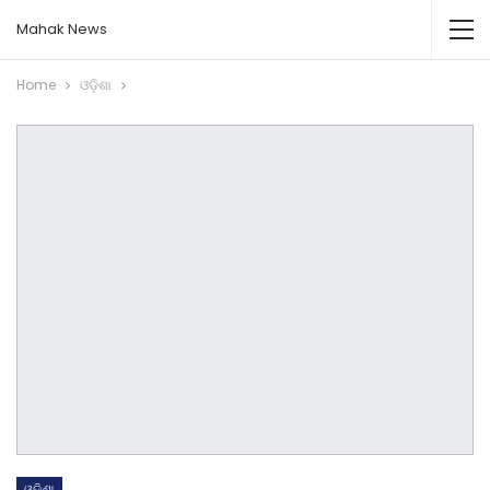
Mahak News
Home
ଓଡ଼ିଶା
ଓଡ଼ିଶା