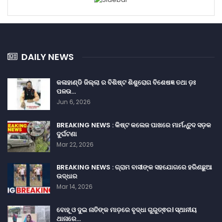
DAILY NEWS
କଳାହାଣ୍ଡି ଜିଲ୍ଲା ର ବିଶିଷ୍ଟ ଶିଶୁରୋଗ ବିଶେଷଜ୍ଞ ତଥା ଡ଼ଃ
ପଳଉ…
Jun 6, 2026
BREAKING NEWS : କିଷ୍ଟ କଲେଜ ପାଖରେ ମାର୍ମନ୍ତୁଦ ସଡ଼କ
ଦୁର୍ଘଟଣା
Mar 22, 2026
BREAKING NEWS : ଗ୍ରାମ ବାସୀଙ୍କ ସହଯୋଗରେ ହରିଣଛୁଆ
ଉଦ୍ଧାର
Mar 14, 2026
ବୋହୂ ଓ ଦୁଇ ନାତିଙ୍କ ମାଡ଼ରେ ବୃଦ୍ଧା ଗୁରୁତ୍ଵର। ସ୍ଥାନୀୟ
ଥାନାରେ…