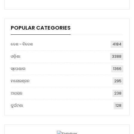
POPULAR CATEGORIES
ଦେଶ - ବିଦେଶ
4184
ଓଡ଼ିଶା
3388
ସ୍ପେଶାଲ
1366
ମନୋରଞ୍ଜନ
295
ଅପରାଧ
238
ଦୁର୍ଘଟଣା
128