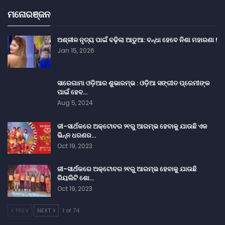
ମନୋରଞ୍ଜନ
ଅଶ୍ଳୀଳ ନୃତ୍ୟ ପାଇଁ ବଢ଼ିଲା ଆଡୁଆ: ବନ୍ଧା ହେବେ ନିଶା ମହାରଣା !
Jan 15, 2026
ସାରେଗାମା ଓଡ଼ିଆର ଶୁଭାରମ୍ଭ : ଓଡ଼ିଆ ସଙ୍ଗୀତ ପ୍ରେମୀଙ୍କ
ପାଇଁ ହେବ…
Aug 5, 2024
ଜୀ-ସାର୍ଥକରେ ଅକ୍ଟୋବର ୨୧ରୁ ଆରମ୍ଭ ହେବାକୁ ଯାଉଛି ଏକ
ଭିନ୍ନ ଧରଣର…
Oct 19, 2023
ଜୀ-ସାର୍ଥକରେ ଅକ୍ଟୋବର ୨୧ରୁ ଆରମ୍ଭ ହେବାକୁ ଯାଉଛି
ରିୟଲିଟି ଶୋ…
Oct 19, 2023
PREV
NEXT
1 of 74