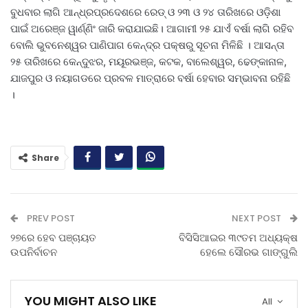
ବୁଧବାର ଲାଗି ଆନ୍ଧ୍ରପ୍ରଦେଶରେ ରେଡ୍ ଓ ୨୩ ଓ ୨୪ ତାରିଖରେ ଓଡ଼ିଶା
ପାଇଁ ଅରେଞ୍ଜ ୱାର୍ଣ୍ଣିଂ ଜାରି କରାଯାଇଛି। ଆଗାମୀ ୨୫ ଯାଏଁ ବର୍ଷା ଲାଗି ରହିବ
ବୋଲି ଭୁବନେଶ୍ୱର ପାଣିପାଗ କେନ୍ଦ୍ର ପକ୍ଷରୁ ସୂଚନା ମିଳିଛି । ଆସନ୍ତା
୨୫ ତାରିଖରେ କେନ୍ଦୁଝର, ମୟୂରଭଞ୍ଜ, କଟକ, ବାଲେଶ୍ୱର, ଢେଙ୍କାନାଳ,
ଯାଜପୁର ଓ ନୟାଗଡରେ ପ୍ରବଳ ମାତ୍ରାରେ ବର୍ଷା ହେବାର ସମ୍ଭାବନା ରହିଛି
।
Share
PREV POST
NEXT POST
୨୭ରେ ହେବ ପଞ୍ଚାୟତ
ବିସିସିଆଇର ୩୯ତମ ଅଧ୍ୟକ୍ଷ
ଉପନିର୍ବାଚନ
ହେଲେ ସୌରଭ ଗାଙ୍ଗୁଲି
YOU MIGHT ALSO LIKE
All