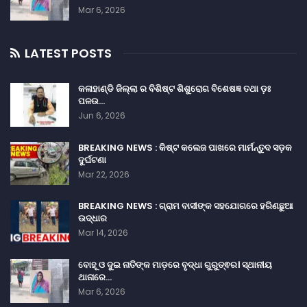
Mar 6, 2026
LATEST POSTS
କଳାହାଣ୍ଡି ଜିଲ୍ଲା ର ବିଶିଷ୍ଟ ଶିଶୁରୋଗ ବିଶେଷଜ୍ଞ ତଥା ଡ଼ଃ
ପଳଉ…
Jun 6, 2026
BREAKING NEWS : କିଷ୍ଟ କଲେଜ ପାଖରେ ମାର୍ମନ୍ତୁଦ ସଡ଼କ
ଦୁର୍ଘଟଣା
Mar 22, 2026
BREAKING NEWS : ଗ୍ରାମ ବାସୀଙ୍କ ସହଯୋଗରେ ହରିଣଛୁଆ
ଉଦ୍ଧାର
Mar 14, 2026
ବୋହୂ ଓ ଦୁଇ ନାତିଙ୍କ ମାଡ଼ରେ ବୃଦ୍ଧା ଗୁରୁତ୍ଵର। ସ୍ଥାନୀୟ
ଥାନାରେ…
Mar 6, 2026