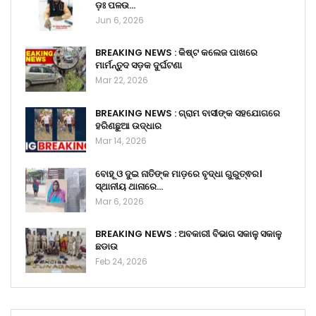
ଡ଼ଃ ପଳଉ…
Jun 6, 2026
BREAKING NEWS : କିଷ୍ଟ କଲେଜ ପାଖରେ
ମାର୍ମନ୍ତୁଦ ସଡ଼କ ଦୁର୍ଘଟଣା
Mar 22, 2026
BREAKING NEWS : ଗ୍ରାମ ବାସୀଙ୍କ ସହଯୋଗରେ
ହରିଣଛୁଆ ଉଦ୍ଧାର
Mar 14, 2026
ବୋହୂ ଓ ଦୁଇ ନାତିଙ୍କ ମାଡ଼ରେ ବୃଦ୍ଧା ଗୁରୁତ୍ଵର।
ସ୍ଥାନୀୟ ଥାନାରେ…
Mar 6, 2026
BREAKING NEWS : ଅବକାରୀ ବିଭାଗ ସକାଳୁ ସକାଳୁ
ଛଡାଉ
Feb 24, 2026