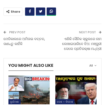
Share
PREV POST
NEXT POST
ମେଡିକାଲରେ ଅମିତାଭ ବଚ୍ଚନ,
ଏଣିକି ସୈନିକ ସ୍କୁଲରେ ନାମ
ଜାଣନ୍ତୁ କାହିଁକି
ଲେଖାଇପାରିବେ ଝିଅ: ମଞ୍ଜୁରୀ
ଦେଲେ ପ୍ରତିରକ୍ଷା ମନ୍ତ୍ରୀ
YOU MIGHT ALSO LIKE
All
ଦୁର୍ଘଟଣା
ଦେଶ - ବିଦେଶ