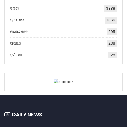
ଓଡ଼ିଶା
3388
ସ୍ପେଶାଲ
1366
ମନୋରଞ୍ଜନ
295
ଅପରାଧ
238
ଦୁର୍ଘଟଣା
128
DAILY NEWS