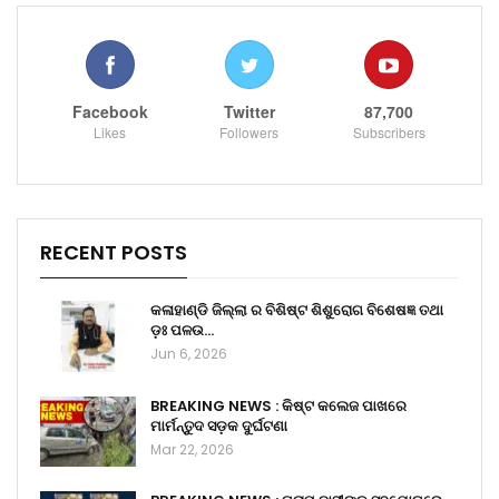
Facebook
Twitter
87,700
Likes
Followers
Subscribers
RECENT POSTS
କଳାହାଣ୍ଡି ଜିଲ୍ଲା ର ବିଶିଷ୍ଟ ଶିଶୁରୋଗ ବିଶେଷଜ୍ଞ ତଥା
ଡ଼ଃ ପଳଉ…
Jun 6, 2026
BREAKING NEWS : କିଷ୍ଟ କଲେଜ ପାଖରେ
ମାର୍ମନ୍ତୁଦ ସଡ଼କ ଦୁର୍ଘଟଣା
Mar 22, 2026