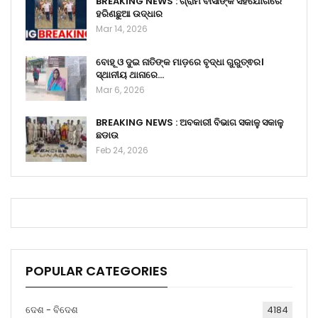
BREAKING NEWS : ଗ୍ରାମ ବାସୀଙ୍କ ସହଯୋଗରେ
ହରିଣଛୁଆ ଉଦ୍ଧାର
Mar 14, 2026
ବୋହୂ ଓ ଦୁଇ ନାତିଙ୍କ ମାଡ଼ରେ ବୃଦ୍ଧା ଗୁରୁତ୍ଵର।
ସ୍ଥାନୀୟ ଥାନାରେ…
Mar 6, 2026
BREAKING NEWS : ଅବକାରୀ ବିଭାଗ ସକାଳୁ ସକାଳୁ
ଛଡାଉ
Feb 24, 2026
POPULAR CATEGORIES
ଦେଶ - ବିଦେଶ
4184