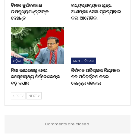
ବିମାନ ଦୁର୍ଘଟଣାରେ
ମଧ୍ୟପ୍ରାଚ୍ୟରେ ଯୁଦ୍ଧ
ଉପମୁଖ୍ୟମନ୍ତ୍ରୀଙ୍କ
ଆଶଙ୍କା: ସେନା ପ୍ରତ୍ୟାହାର
ଦେହାନ୍ତ
କଲା ଆମେରିକା
ଓଡ଼ିଶା
ଦେଶ - ବିଦେଶ
ନିପା ଭାଇରସକୁ ନେଇ
ନିର୍ବାଚନ ପରିଚାଳନା ନିୟମରେ
ଜନସ୍ବାସ୍ଥ୍ୟ ନିର୍ଦ୍ଦେଶକଙ୍କ
ବଡ଼ ପରିବର୍ତ୍ତନ କଲେ
ବଡ଼ ବୟାନ
କେନ୍ଦ୍ର ସରକାର
PREV
NEXT
Comments are closed.