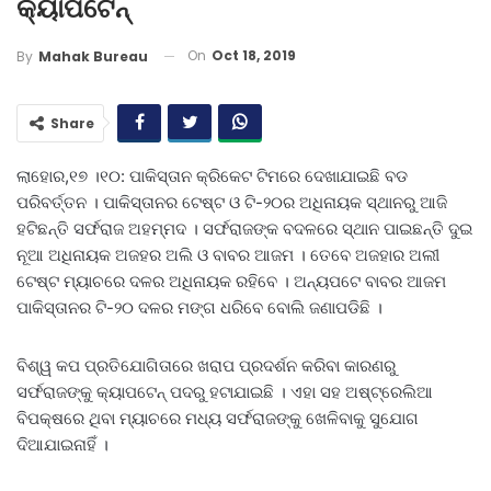
କ୍ୟାପଟେନ୍
On
Oct 18, 2019
By
Mahak Bureau
Share
ଲାହୋର,୧୭ ।୧୦: ପାକିସ୍ତାନ କ୍ରିକେଟ ଟିମରେ ଦେଖାଯାଇଛି ବଡ
ପରିବର୍ତ୍ତନ । ପାକିସ୍ତାନର ଟେଷ୍ଟ ଓ ଟି-୨୦ର ଅଧିନାୟକ ସ୍ଥାନରୁ ଆଜି
ହଟିଛନ୍ତି ସର୍ଫରାଜ ଅହମ୍ମଦ । ସର୍ଫରାଜଙ୍କ ବଦଳରେ ସ୍ଥାନ ପାଇଛନ୍ତି ଦୁଇ
ନୂଆ ଅଧିନାୟକ ଅଜହର ଅଲି ଓ ବାବର ଆଜମ । ତେବେ ଅଜହାର ଅଲୀ
ଟେଷ୍ଟ ମ୍ୟାଚରେ ଦଳର ଅଧିନାୟକ ରହିବେ । ଅନ୍ୟପଟେ ବାବର ଆଜମ
ପାକିସ୍ତାନର ଟି-୨୦ ଦଳର ମଙ୍ଗ ଧରିବେ ବୋଲି ଜଣାପଡିଛି ।
ବିଶ୍ୱ କପ ପ୍ରତିଯୋଗିତାରେ ଖରାପ ପ୍ରଦର୍ଶନ କରିବା କାରଣରୁ
ସର୍ଫରାଜଙ୍କୁ କ୍ୟାପଟେନ୍ ପଦରୁ ହଟାଯାଇଛି । ଏହା ସହ ଅଷ୍ଟ୍ରେଲିଆ
ବିପକ୍ଷରେ ଥିବା ମ୍ୟାଚରେ ମଧ୍ୟ ସର୍ଫରାଜଙ୍କୁ ଖେଳିବାକୁ ସୁଯୋଗ
ଦିଆଯାଇନାହିଁ ।