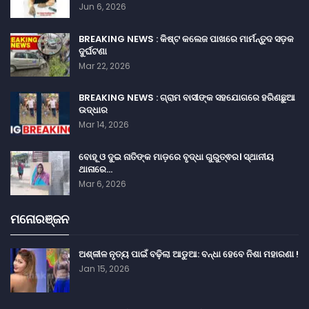
Jun 6, 2026
BREAKING NEWS : କିଷ୍ଟ କଲେଜ ପାଖରେ ମାର୍ମନ୍ତୁଦ ସଡ଼କ
ଦୁର୍ଘଟଣା
Mar 22, 2026
BREAKING NEWS : ଗ୍ରାମ ବାସୀଙ୍କ ସହଯୋଗରେ ହରିଣଛୁଆ
ଉଦ୍ଧାର
Mar 14, 2026
ବୋହୂ ଓ ଦୁଇ ନାତିଙ୍କ ମାଡ଼ରେ ବୃଦ୍ଧା ଗୁରୁତ୍ଵର। ସ୍ଥାନୀୟ
ଥାନାରେ…
Mar 6, 2026
ମନୋରଞ୍ଜନ
ଅଶ୍ଳୀଳ ନୃତ୍ୟ ପାଇଁ ବଢ଼ିଲା ଆଡୁଆ: ବନ୍ଧା ହେବେ ନିଶା ମହାରଣା !
Jan 15, 2026