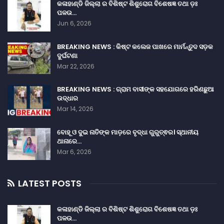
କଳାହାଣ୍ଡି ଜିଲ୍ଲା ର ବିଶିଷ୍ଟ ଶିଶୁରୋଗ ବିଶେଷଜ୍ଞ ତଥା ଡ଼ଃ
ପଳଉ…
Jun 6, 2026
BREAKING NEWS : କିଷ୍ଟ କଲେଜ ପାଖରେ ମାର୍ମନ୍ତୁଦ ସଡ଼କ
ଦୁର୍ଘଟଣା
Mar 22, 2026
BREAKING NEWS : ଗ୍ରାମ ବାସୀଙ୍କ ସହଯୋଗରେ ହରିଣଛୁଆ
ଉଦ୍ଧାର
Mar 14, 2026
ବୋହୂ ଓ ଦୁଇ ନାତିଙ୍କ ମାଡ଼ରେ ବୃଦ୍ଧା ଗୁରୁତ୍ଵର। ସ୍ଥାନୀୟ
ଥାନାରେ…
Mar 6, 2026
LATEST POSTS
କଳାହାଣ୍ଡି ଜିଲ୍ଲା ର ବିଶିଷ୍ଟ ଶିଶୁରୋଗ ବିଶେଷଜ୍ଞ ତଥା ଡ଼ଃ
ପଳଉ…