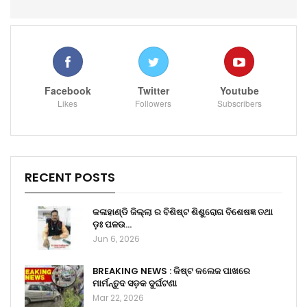
Facebook
Twitter
Youtube
Likes
Followers
Subscribers
RECENT POSTS
କଳାହାଣ୍ଡି ଜିଲ୍ଲା ର ବିଶିଷ୍ଟ ଶିଶୁରୋଗ ବିଶେଷଜ୍ଞ ତଥା
ଡ଼ଃ ପଳଉ…
Jun 6, 2026
BREAKING NEWS : କିଷ୍ଟ କଲେଜ ପାଖରେ
ମାର୍ମନ୍ତୁଦ ସଡ଼କ ଦୁର୍ଘଟଣା
Mar 22, 2026