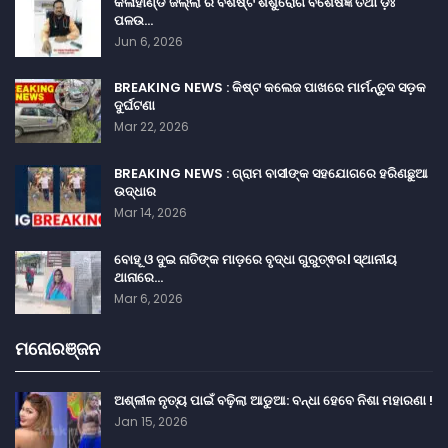
କଳାହାଣ୍ଡି ଜିଲ୍ଲା ର ବିଶିଷ୍ଟ ଶିଶୁରୋଗ ବିଶେଷଜ୍ଞ ତଥା ଡ଼ଃ
ପଳଉ…
Jun 6, 2026
BREAKING NEWS : କିଷ୍ଟ କଲେଜ ପାଖରେ ମାର୍ମନ୍ତୁଦ ସଡ଼କ
ଦୁର୍ଘଟଣା
Mar 22, 2026
BREAKING NEWS : ଗ୍ରାମ ବାସୀଙ୍କ ସହଯୋଗରେ ହରିଣଛୁଆ
ଉଦ୍ଧାର
Mar 14, 2026
ବୋହୂ ଓ ଦୁଇ ନାତିଙ୍କ ମାଡ଼ରେ ବୃଦ୍ଧା ଗୁରୁତ୍ଵର। ସ୍ଥାନୀୟ
ଥାନାରେ…
Mar 6, 2026
ମନୋରଞ୍ଜନ
ଅଶ୍ଳୀଳ ନୃତ୍ୟ ପାଇଁ ବଢ଼ିଲା ଆଡୁଆ: ବନ୍ଧା ହେବେ ନିଶା ମହାରଣା !
Jan 15, 2026