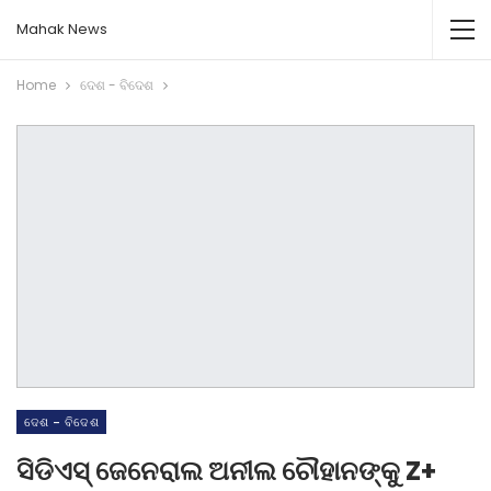
Mahak News
Home
ଦେଶ - ବିଦେଶ
ଦେଶ - ବିଦେଶ
ସିଡିଏସ୍‌ ଜେନେରାଲ ଅନୀଲ ଚୌହାନଙ୍କୁ Z+