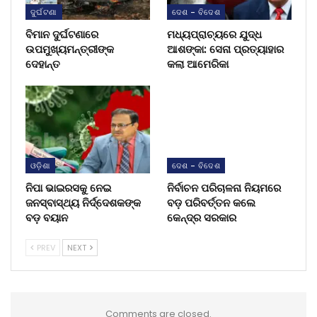
ଦୁର୍ଘଟଣା
ଦେଶ - ବିଦେଶ
ବିମାନ ଦୁର୍ଘଟଣାରେ
ମଧ୍ୟପ୍ରାଚ୍ୟରେ ଯୁଦ୍ଧ
ଉପମୁଖ୍ୟମନ୍ତ୍ରୀଙ୍କ
ଆଶଙ୍କା: ସେନା ପ୍ରତ୍ୟାହାର
ଦେହାନ୍ତ
କଲା ଆମେରିକା
ଓଡ଼ିଶା
ଦେଶ - ବିଦେଶ
ନିପା ଭାଇରସକୁ ନେଇ
ନିର୍ବାଚନ ପରିଚାଳନା ନିୟମରେ
ଜନସ୍ବାସ୍ଥ୍ୟ ନିର୍ଦ୍ଦେଶକଙ୍କ
ବଡ଼ ପରିବର୍ତ୍ତନ କଲେ
ବଡ଼ ବୟାନ
କେନ୍ଦ୍ର ସରକାର
PREV
NEXT
Comments are closed.