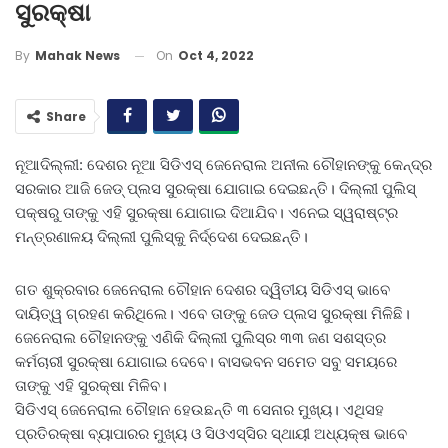
ସୁରକ୍ଷା
On
Oct 4, 2022
By
Mahak News
Share
ନୂଆଦିଲ୍ଲୀ: ଦେଶର ନୂଆ ସିଡିଏସ୍‌ ଜେନେରାଲ ଅନୀଲ ଚୌହାନଙ୍କୁ କେନ୍ଦ୍ର
ସରକାର ଆଜି ଜେଡ୍‌ ପ୍ଲସ ସୁରକ୍ଷା ଯୋଗାଇ ଦେଇଛନ୍ତି। ଦିଲ୍ଲୀ ପୁଲିସ୍‌
ପକ୍ଷରୁ ତାଙ୍କୁ ଏହି ସୁରକ୍ଷା ଯୋଗାଇ ଦିଆଯିବ। ଏନେଇ ସ୍ୱରାଷ୍ଟ୍ର
ମନ୍ତ୍ରଣାଳୟ ଦିଲ୍ଲୀ ପୁଲିସ୍‌କୁ ନିର୍ଦ୍ଦେଶ ଦେଇଛନ୍ତି।
ଗତ ଶୁକ୍ରବାର ଜେନେରାଲ ଚୌହାନ ଦେଶର ଦ୍ୱିତୀୟ ସିଡିଏସ୍‌ ଭାବେ
ଦାୟିତ୍ୱ ଗ୍ରହଣ କରିଥିଲେ। ଏବେ ତାଙ୍କୁ ଜେଡ ପ୍ଲସ ସୁରକ୍ଷା ମିଳିଛି।
ଜେନେରାଲ ଚୌହାନଙ୍କୁ ଏଣିକି ଦିଲ୍ଲୀ ପୁଲିସ୍‌ର ୩୩ ଜଣ ସଶସ୍ତ୍ର
କର୍ମଚାରୀ ସୁରକ୍ଷା ଯୋଗାଇ ଦେବେ। ବାସଭବନ ସମେତ ସବୁ ସମୟରେ
ତାଙ୍କୁ ଏହି ସୁରକ୍ଷା ମିଳିବ।
ସିଡିଏସ୍‌ ଜେନେରାଲ ଚୌହାନ ହେଉଛନ୍ତି ୩ ସେନାର ମୁଖ୍ୟ। ଏଥିସହ
ପ୍ରତିରକ୍ଷା ବ୍ୟାପାରର ମୁଖ୍ୟ ଓ ସିଓଏସ୍‌ସିର ସ୍ଥାୟୀ ଅଧ୍ୟକ୍ଷ ଭାବେ