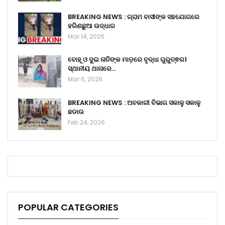
BREAKING NEWS : ଗ୍ରାମ ବାସୀଙ୍କ ସହଯୋଗରେ
ହରିଣଛୁଆ ଉଦ୍ଧାର
Mar 14, 2026
ବୋହୂ ଓ ଦୁଇ ନାତିଙ୍କ ମାଡ଼ରେ ବୃଦ୍ଧା ଗୁରୁତ୍ଵର।
ସ୍ଥାନୀୟ ଥାନାରେ…
Mar 6, 2026
BREAKING NEWS : ଅବକାରୀ ବିଭାଗ ସକାଳୁ ସକାଳୁ
ଛଡାଉ
Feb 24, 2026
POPULAR CATEGORIES