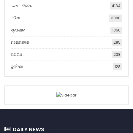
ଦେଶ - ବିଦେଶ
4184
ଓଡ଼ିଶା
3388
ସ୍ପେଶାଲ
1366
ମନୋରଞ୍ଜନ
295
ଅପରାଧ
238
ଦୁର୍ଘଟଣା
128
DAILY NEWS