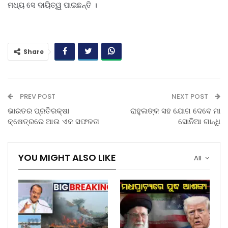
ମଧ୍ୟ ସେ ଦାୟିତ୍ୱ ପାଇଛନ୍ତି ।
Share
PREV POST
NEXT POST
ଭାରତର ପ୍ରତିରକ୍ଷା
ରାହୁଲଙ୍କ ସହ ଯୋଗ ଦେବେ ମା
କ୍ଷେତ୍ରରେ ଆଉ ଏକ ସଫଳତା
ସୋନିଆ ଗାନ୍ଧି
YOU MIGHT ALSO LIKE
All