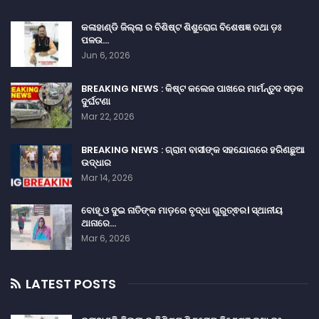
କଳାହାଣ୍ଡି ଜିଲ୍ଲା ର ବିଶିଷ୍ଟ ଶିଶୁରୋଗ ବିଶେଷଜ୍ଞ ତଥା ଡ଼ଃ
ପଳଉ…
Jun 6, 2026
BREAKING NEWS : କିଷ୍ଟ କଲେଜ ପାଖରେ ମାର୍ମନ୍ତୁଦ ସଡ଼କ
ଦୁର୍ଘଟଣା
Mar 22, 2026
BREAKING NEWS : ଗ୍ରାମ ବାସୀଙ୍କ ସହଯୋଗରେ ହରିଣଛୁଆ
ଉଦ୍ଧାର
Mar 14, 2026
ବୋହୂ ଓ ଦୁଇ ନାତିଙ୍କ ମାଡ଼ରେ ବୃଦ୍ଧା ଗୁରୁତ୍ଵର। ସ୍ଥାନୀୟ
ଥାନାରେ…
Mar 6, 2026
LATEST POSTS