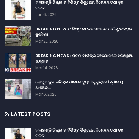
କଳାହାଣ୍ଡି ଜିଲ୍ଲା ର ବିଶିଷ୍ଟ ଶିଶୁରୋଗ ବିଶେଷଜ୍ଞ ତଥା ଡ଼ଃ
ପଳଉ…
Jun 6, 2026
BREAKING NEWS : କିଷ୍ଟ କଲେଜ ପାଖରେ ମାର୍ମନ୍ତୁଦ ସଡ଼କ
ଦୁର୍ଘଟଣା
Mar 22, 2026
BREAKING NEWS : ଗ୍ରାମ ବାସୀଙ୍କ ସହଯୋଗରେ ହରିଣଛୁଆ
ଉଦ୍ଧାର
Mar 14, 2026
ବୋହୂ ଓ ଦୁଇ ନାତିଙ୍କ ମାଡ଼ରେ ବୃଦ୍ଧା ଗୁରୁତ୍ଵର। ସ୍ଥାନୀୟ
ଥାନାରେ…
Mar 6, 2026
LATEST POSTS
କଳାହାଣ୍ଡି ଜିଲ୍ଲା ର ବିଶିଷ୍ଟ ଶିଶୁରୋଗ ବିଶେଷଜ୍ଞ ତଥା ଡ଼ଃ
ପଳଉ…