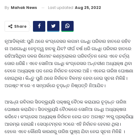
Last updated
Aug 25, 2022
By
Mahak News
Share
ନୂଆଦିଲ୍ଲୀ: ପୁଣି ଥରେ କଂଗ୍ରେସର ଲଗାମ ଗାନ୍ଧି ପରିବାର ହାତରେ ରହିବ
ନା ଅଣଗାନ୍ଧି ନେତୃତ୍ୱ ହାତକୁ ଯିବ? ଦୀର୍ଘ ବର୍ଷ ଧରି ଗାନ୍ଧି ପରିବାର ହାତରେ
ରହିଆସିଥିବା ଦଳର ରିମୋଟ କଣ୍ଟ୍ରୋଲର ପରିବର୍ତ୍ତନ ନେଇ ଏବେ ଚର୍ଚ୍ଚା
ଜୋର ଧରିଛି। ଏବେ ସୋନିଆ ଗାନ୍ଧି କଂଗ୍ରେସର ଅନ୍ତରୀଣ ଅଧ୍ୟକ୍ଷ ଥିବା
ବେଳେ ଅଧ୍ୟକ୍ଷ ପଦ ନେଇ ନିର୍ବାଚନ ହେବାର ଅଛି। ଏନେଇ ତାରିଖ ଘୋଷଣା
ହୋଇଥିଲା। କିନ୍ତୁ ପୁଣି ଥରେ ନିର୍ବାଚନ ବିଳମ୍ବ ହେବା ନେଇ ସୂଚନା ମିଳିଛି।
ଅଗଷ୍ଟ ୨୮ରେ ଏ ସମ୍ପର୍କରେ ଚୂଡ଼ାନ୍ତ ନିଷ୍ପତ୍ତି ନିଆଯିବ।
ଆସନ୍ତା ରବିବାର ସିଡବ୍ଲ୍ୟୁସି ପକ୍ଷରୁ ବୈଠକ କରାଯାଇ ଚୂଡ଼ାନ୍ତ ତାରିଖ
ଘୋଷଣା କରାଯିବ। ସିଡବ୍ଲ୍ୟୁସି ବୈଠକରେ ସୋନିଆ ଗାନ୍ଧି ଅଧ୍ୟକ୍ଷତା
କରିବେ। କଂଗ୍ରେସ ଅଧ୍ୟକ୍ଷ ନିର୍ବାଚନ ନେଇ ଗତ ଅଗଷ୍ଟ ୨୧ରୁ ପ୍ରକ୍ରିୟା
ଆରମ୍ଭ ହୋଇଛି। ସେପ୍ଟେମ୍ବର ୨୦ରେ ଏହି ନିର୍ବାଚନ ହେବାର ଥିଲା।
ହେଲେ ଏବେ କୌଣସି କାରଣରୁ ତାରିଖ ଘୁଞ୍ଚା ଯିବା ନେଇ ସୂଚନା ମିଳିଛି ।