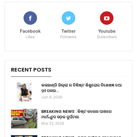
Facebook
Twitter
Youtube
Likes
Followers
Subscribers
RECENT POSTS
କଳାହାଣ୍ଡି ଜିଲ୍ଲା ର ବିଶିଷ୍ଟ ଶିଶୁରୋଗ ବିଶେଷଜ୍ଞ ତଥା
ଡ଼ଃ ପଳଉ…
Jun 6, 2026
BREAKING NEWS : କିଷ୍ଟ କଲେଜ ପାଖରେ
ମାର୍ମନ୍ତୁଦ ସଡ଼କ ଦୁର୍ଘଟଣା
Mar 22, 2026