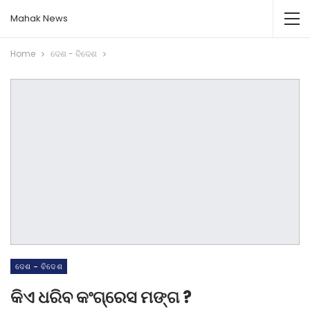
Mahak News
Home
ଦେଶ - ବିଦେଶ
ଦେଶ - ବିଦେଶ
କିଏ ଧରିବ କଂଗ୍ରେସ ମଙ୍ଗ ?