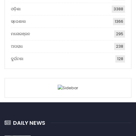
ଓଡ଼ିଶା
3388
ସ୍ପେଶାଲ
1366
ମନୋରଞ୍ଜନ
295
ଅପରାଧ
238
ଦୁର୍ଘଟଣା
128
DAILY NEWS