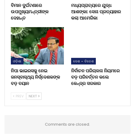
ବିମାନ ଦୁର୍ଘଟଣାରେ
ମଧ୍ୟପ୍ରାଚ୍ୟରେ ଯୁଦ୍ଧ
ଉପମୁଖ୍ୟମନ୍ତ୍ରୀଙ୍କ
ଆଶଙ୍କା: ସେନା ପ୍ରତ୍ୟାହାର
ଦେହାନ୍ତ
କଲା ଆମେରିକା
ଓଡ଼ିଶା
ଦେଶ - ବିଦେଶ
ନିପା ଭାଇରସକୁ ନେଇ
ନିର୍ବାଚନ ପରିଚାଳନା ନିୟମରେ
ଜନସ୍ବାସ୍ଥ୍ୟ ନିର୍ଦ୍ଦେଶକଙ୍କ
ବଡ଼ ପରିବର୍ତ୍ତନ କଲେ
ବଡ଼ ବୟାନ
କେନ୍ଦ୍ର ସରକାର
PREV
NEXT
Comments are closed.