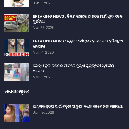
Jun 6, 2026
BREAKING NEWS : କିଷ୍ଟ କଲେଜ ପାଖରେ ମାର୍ମନ୍ତୁଦ ସଡ଼କ
ଦୁର୍ଘଟଣା
Mar 22, 2026
BREAKING NEWS : ଗ୍ରାମ ବାସୀଙ୍କ ସହଯୋଗରେ ହରିଣଛୁଆ
ଉଦ୍ଧାର
Mar 14, 2026
ବୋହୂ ଓ ଦୁଇ ନାତିଙ୍କ ମାଡ଼ରେ ବୃଦ୍ଧା ଗୁରୁତ୍ଵର। ସ୍ଥାନୀୟ
ଥାନାରେ…
Mar 6, 2026
ମନୋରଞ୍ଜନ
ଅଶ୍ଳୀଳ ନୃତ୍ୟ ପାଇଁ ବଢ଼ିଲା ଆଡୁଆ: ବନ୍ଧା ହେବେ ନିଶା ମହାରଣା !
Jan 15, 2026