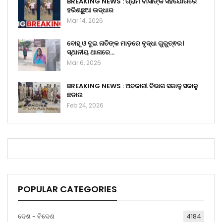
BREAKING NEWS : ଗ୍ରାମ ବାସୀଙ୍କ ସହଯୋଗରେ
ହରିଣଛୁଆ ଉଦ୍ଧାର
Mar 14, 2026
ବୋହୂ ଓ ଦୁଇ ନାତିଙ୍କ ମାଡ଼ରେ ବୃଦ୍ଧା ଗୁରୁତ୍ଵର।
ସ୍ଥାନୀୟ ଥାନାରେ…
Mar 6, 2026
BREAKING NEWS : ଅବକାରୀ ବିଭାଗ ସକାଳୁ ସକାଳୁ
ଛଡାଉ
Feb 24, 2026
POPULAR CATEGORIES
ଦେଶ - ବିଦେଶ
4184