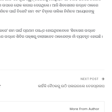
ବହାର ଉପରେ ରୋକ ଲଗାଇ ଦେଇଥିଲେ। ଆଜି ଶିବସେନାର ଉଦ୍ଧବ ଠାକରେ
୍ବାଚନ ପାଇଁ ତିନୋଟି ନାମ ଏବଂ ଚିହ୍ନର ତାଲିକା ନିର୍ବାଚନ ଆୟୋଗଙ୍କୁ
ଠାକରେ’ ନାମ ପାଇଁ ପ୍ରଥମ ପସନ୍ଦ ହୋଇଥିବାବେଳେ ‘ଶିବସେନା ଉଦ୍ଧବ
ିକରେ ଉଦ୍ଧବ ଶିବିର ପକ୍ଷରୁ ବାଲାସାହେବ ଠାକରେଙ୍କ ନାଁ ବ୍ୟବହୃତ ହୋଇଛି।
NEXT POST
୯
କାହିଁକି ବୈଠକରୁ ଉଠି ପଳାଇଗଲେ ତେଜପ୍ରତାପ
More From Author