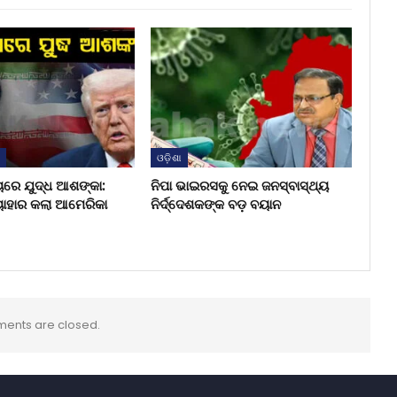
ଶ
ଓଡ଼ିଶା
ୟରେ ଯୁଦ୍ଧ ଆଶଙ୍କା:
ନିପା ଭାଇରସକୁ ନେଇ ଜନସ୍ବାସ୍ଥ୍ୟ
ୟାହାର କଲା ଆମେରିକା
ନିର୍ଦ୍ଦେଶକଙ୍କ ବଡ଼ ବୟାନ
ents are closed.