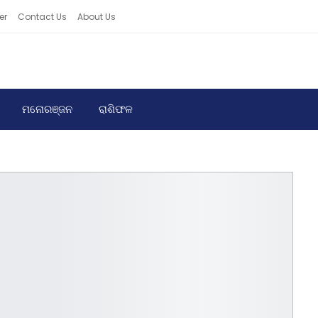
er
Contact Us
About Us
ମନୋରଞ୍ଜନ
ରାଶିଫଳ