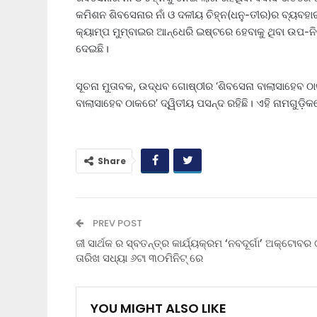
କମିଶନ ଶିବସେନାର ନାଁ ଓ ଦଳୀୟ ଚିହ୍ନ(ଧନୁ-ତୀର)ର ବ୍ୟ
କ୍ୟାମ୍ପ ମୁମ୍ବାଇର ଆନ୍ଧେରି ଇଷ୍ଟରେ ହେବାକୁ ଥିବା ଉପ-ନିର
ଦେଇଛି।
ସୂଚନା ମୁତାବକ, ଉଦ୍ଧବ ଗୋଷ୍ଠୀର ‘ଶିବସେନା ବାଲାସାହେବ 
ବାଲାସାହେବ ଠାକରେ’ ଦ୍ୱିତୀୟ ପସନ୍ଦ ରହିଛି। ଏହି ନାମଗୁଡ଼
Share
PREV POST
ଜୀ ସାର୍ଥକ ର ସ୍ବତନ୍ତ୍ର କାର୍ଯ୍ୟକ୍ରମ ‘ନବଦୂର୍ଗା’ ଅକ୍ଟୋବର 
ତାରିଖ ସଧ୍ୟା ୬ଟା ୩୦ମିନିଟ୍ ରେ
YOU MIGHT ALSO LIKE