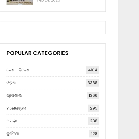
Feb 24, 2026
POPULAR CATEGORIES
ଦେଶ - ବିଦେଶ
4184
ଓଡ଼ିଶା
3388
ସ୍ପେଶାଲ
1366
ମନୋରଞ୍ଜନ
295
ଅପରାଧ
238
ଦୁର୍ଘଟଣା
128