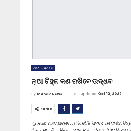
ଦେଶ - ବିଦେଶ
ନୂଆ ଚିହ୍ନ କଣ ରଖିବେ ଉଦ୍ଧବ
Last updated
Oct 10, 2022
By
Mahak News
Share
ମୁମ୍ବାଇ: ମହାରାଷ୍ଟ୍ରରେ ଜାରି ରହିଛି ଶିବସେନାର ଦଳୀୟ ଚି
ଶିବସେନାର ନାଁ ଓ ଚିହ୍ନକୁ ନେଇ ଲାଗି ରହିଥିବା ବିବାଦ ଭିତରେ ଗ