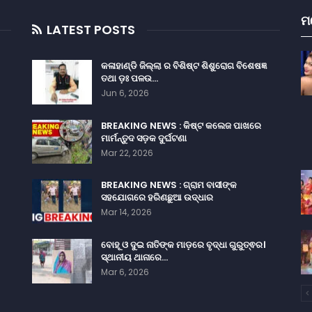
ମ
LATEST POSTS
କଳାହାଣ୍ଡି ଜିଲ୍ଲା ର ବିଶିଷ୍ଟ ଶିଶୁରୋଗ ବିଶେଷଜ୍ଞ
ତଥା ଡ଼ଃ ପଳଉ…
Jun 6, 2026
BREAKING NEWS : କିଷ୍ଟ କଲେଜ ପାଖରେ
ମାର୍ମନ୍ତୁଦ ସଡ଼କ ଦୁର୍ଘଟଣା
Mar 22, 2026
BREAKING NEWS : ଗ୍ରାମ ବାସୀଙ୍କ
ସହଯୋଗରେ ହରିଣଛୁଆ ଉଦ୍ଧାର
Mar 14, 2026
ବୋହୂ ଓ ଦୁଇ ନାତିଙ୍କ ମାଡ଼ରେ ବୃଦ୍ଧା ଗୁରୁତ୍ଵର।
ସ୍ଥାନୀୟ ଥାନାରେ…
Mar 6, 2026