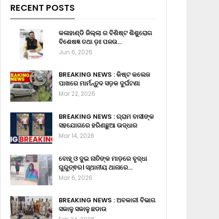
RECENT POSTS
କଳାହାଣ୍ଡି ଜିଲ୍ଲା ର ବିଶିଷ୍ଟ ଶିଶୁରୋଗ
ବିଶେଷଜ୍ଞ ତଥା ଡ଼ଃ ପଳଉ…
Jun 6, 2026
BREAKING NEWS : କିଷ୍ଟ କଲେଜ
ପାଖରେ ମାର୍ମନ୍ତୁଦ ସଡ଼କ ଦୁର୍ଘଟଣା
Mar 22, 2026
BREAKING NEWS : ଗ୍ରାମ ବାସୀଙ୍କ
ସହଯୋଗରେ ହରିଣଛୁଆ ଉଦ୍ଧାର
Mar 14, 2026
ବୋହୂ ଓ ଦୁଇ ନାତିଙ୍କ ମାଡ଼ରେ ବୃଦ୍ଧା
ଗୁରୁତ୍ଵର। ସ୍ଥାନୀୟ ଥାନାରେ…
Mar 6, 2026
BREAKING NEWS : ଅବକାରୀ ବିଭାଗ
ସକାଳୁ ସକାଳୁ ଛଡାଉ