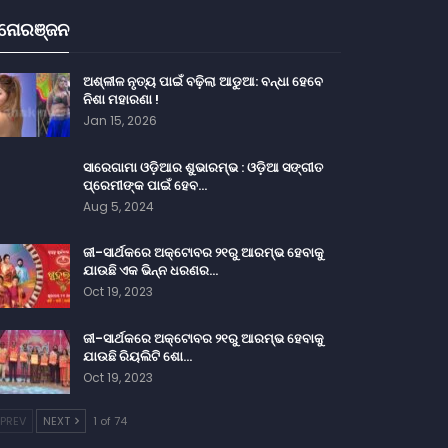
ନୋରଞ୍ଜନ
ଅଶ୍ଳୀଳ ନୃତ୍ୟ ପାଇଁ ବଢ଼ିଲା ଆଡୁଆ: ବନ୍ଧା ହେବେ
ନିଶା ମହାରଣା !
Jan 15, 2026
ସାରେଗାମା ଓଡ଼ିଆର ଶୁଭାରମ୍ଭ : ଓଡ଼ିଆ ସଙ୍ଗୀତ
ପ୍ରେମୀଙ୍କ ପାଇଁ ହେବ…
Aug 5, 2024
ଜୀ-ସାର୍ଥକରେ ଅକ୍ଟୋବର ୨୧ରୁ ଆରମ୍ଭ ହେବାକୁ
ଯାଉଛି ଏକ ଭିନ୍ନ ଧରଣର…
Oct 19, 2023
ଜୀ-ସାର୍ଥକରେ ଅକ୍ଟୋବର ୨୧ରୁ ଆରମ୍ଭ ହେବାକୁ
ଯାଉଛି ରିୟଲିଟି ଶୋ…
Oct 19, 2023
PREV
NEXT
1 of 74