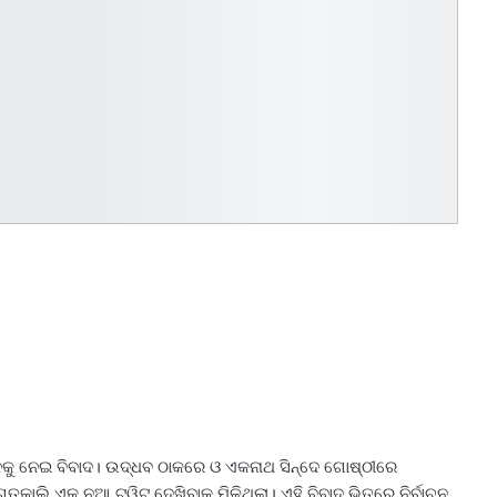
ହ୍ନକୁ ନେଇ ବିବାଦ। ଉଦ୍ଧବ ଠାକରେ ଓ ଏକନାଥ ସିନ୍ଦେ ଗୋଷ୍ଠୀରେ
ତକାଲି ଏକ ନୂଆ ଟ୍ୱିଟ୍‌ ଦେଖିବାକୁ ମିଳିଥିଲା। ଏହି ବିବାଦ ଭିତରେ ନିର୍ବାଚନ