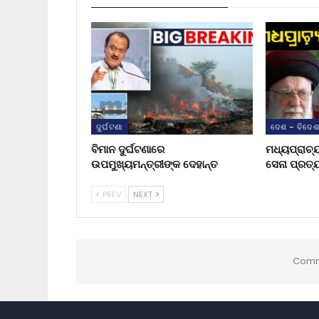
ଦୁର୍ଘଟଣା
ଦେଶ - ବିଦେ
ବିମାନ ଦୁର୍ଘଟଣାରେ
ମଧ୍ୟପ୍ରାଚ୍
ଉପମୁଖ୍ୟମନ୍ତ୍ରୀଙ୍କ ଦେହାନ୍ତ
ସେନା ପ୍ରତ୍
PREV
NEXT
Comm