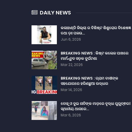
DAILY NEWS
କଳାହାଣ୍ଡି ଜିଲ୍ଲା ର ବିଶିଷ୍ଟ ଶିଶୁରୋଗ ବିଶେଷଜ୍ଞ
ତଥା ଡ଼ଃ ପଳଉ…
Jun 6, 2026
BREAKING NEWS : କିଷ୍ଟ କଲେଜ ପାଖରେ
ମାର୍ମନ୍ତୁଦ ସଡ଼କ ଦୁର୍ଘଟଣା
Mar 22, 2026
BREAKING NEWS : ଗ୍ରାମ ବାସୀଙ୍କ
ସହଯୋଗରେ ହରିଣଛୁଆ ଉଦ୍ଧାର
Mar 14, 2026
ବୋହୂ ଓ ଦୁଇ ନାତିଙ୍କ ମାଡ଼ରେ ବୃଦ୍ଧା ଗୁରୁତ୍ଵର।
ସ୍ଥାନୀୟ ଥାନାରେ…
Mar 6, 2026