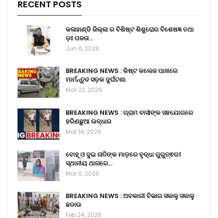
RECENT POSTS
କଳାହାଣ୍ଡି ଜିଲ୍ଲା ର ବିଶିଷ୍ଟ ଶିଶୁରୋଗ ବିଶେଷଜ୍ଞ ତଥା
ଡ଼ଃ ପଳଉ…
Jun 6, 2026
BREAKING NEWS : କିଷ୍ଟ କଲେଜ ପାଖରେ
ମାର୍ମନ୍ତୁଦ ସଡ଼କ ଦୁର୍ଘଟଣା
Mar 22, 2026
BREAKING NEWS : ଗ୍ରାମ ବାସୀଙ୍କ ସହଯୋଗରେ
ହରିଣଛୁଆ ଉଦ୍ଧାର
Mar 14, 2026
ବୋହୂ ଓ ଦୁଇ ନାତିଙ୍କ ମାଡ଼ରେ ବୃଦ୍ଧା ଗୁରୁତ୍ଵର।
ସ୍ଥାନୀୟ ଥାନାରେ…
Mar 6, 2026
BREAKING NEWS : ଅବକାରୀ ବିଭାଗ ସକାଳୁ ସକାଳୁ
ଛଡାଉ
Feb 24, 2026