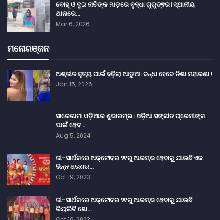
ବୋହୂ ଓ ଦୁଇ ନାତିଙ୍କ ମାଡ଼ରେ ବୃଦ୍ଧା ଗୁରୁତ୍ଵର। ସ୍ଥାନୀୟ
ଥାନାରେ…
Mar 6, 2026
ମନୋରଞ୍ଜନ
ଅଶ୍ଳୀଳ ନୃତ୍ୟ ପାଇଁ ବଢ଼ିଲା ଆଡୁଆ: ବନ୍ଧା ହେବେ ନିଶା ମହାରଣା !
Jan 15, 2026
ସାରେଗାମା ଓଡ଼ିଆର ଶୁଭାରମ୍ଭ : ଓଡ଼ିଆ ସଙ୍ଗୀତ ପ୍ରେମୀଙ୍କ
ପାଇଁ ହେବ…
Aug 5, 2024
ଜୀ-ସାର୍ଥକରେ ଅକ୍ଟୋବର ୨୧ରୁ ଆରମ୍ଭ ହେବାକୁ ଯାଉଛି ଏକ
ଭିନ୍ନ ଧରଣର…
Oct 19, 2023
ଜୀ-ସାର୍ଥକରେ ଅକ୍ଟୋବର ୨୧ରୁ ଆରମ୍ଭ ହେବାକୁ ଯାଉଛି
ରିୟଲିଟି ଶୋ…
Oct 19, 2023