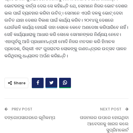
ଭୋଟରଙ୍କୁ ବାର୍ତ୍ତା ଦେଇ ସେ କହିଛନ୍ତି ଯେ, ସେମାନେ ନିଜର ଭୋଟ ଦେଶର
ଭଲ ପାଇଁ ବ୍ୟବହାର କରିବା ଉଚିତ୍। ସେମାନେ ଏପରି ଦଳକୁ ଭୋଟ୍ ଦେବା
ଉଚିତ ଯାହା ଦେଶର ବିକାଶ ପାଇଁ କାର୍ଯ୍ୟ କରିବ। ୨୦୧୪ରୁ ଦେଶରେ
ଯେଉଁଭଳି କାର୍ଯ୍ୟ ହୋଇଛି ତାହା ଲୋକେ କେବେ ଅଣଦେଖା କରିପାରିବେ ନାହିଁ।
ସେହି କାର୍ଯ୍ୟଧାରାକୁ ଆଧାର କରି ଳୋକେ ସେମାନଙ୍କର ନିର୍ଣ୍ଣୟ ନେବେ।
ଏହାପୂର୍ବରୁ ଆଜି ପ୍ରଧାନମନ୍ତ୍ରୀ ମୋଦି ନିଜର ମତଦାନ କରି ହିମାଚଳ
ପ୍ରଦେଶ, ଦିଲ୍ଲୀ ଏବଂ ଗୁଜରାଟର ଲୋକଙ୍କୁ ଗଣତନ୍ତ୍ରର ଉତ୍ସବ ପାଳନ
କରିଥିବାରୁ ଧନ୍ୟବାଦ ଅର୍ପଣ କରିଛନ୍ତି।
Share
PREV POST
NEXT POST
ବଙ୍ଗୋପସାଗରରେ ଭୂମିକମ୍ପ
ତାଜମଲର ଉପରେ ହୋଇଥିବା
ଆବେଦନକୁ ଖାରଜ କଲେ
ସୁପ୍ରିମକୋର୍ଟ