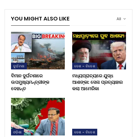
YOU MIGHT ALSO LIKE
All
ଦୁର୍ଘଟଣା
ଦେଶ - ବିଦେଶ
ବିମାନ ଦୁର୍ଘଟଣାରେ
ମଧ୍ୟପ୍ରାଚ୍ୟରେ ଯୁଦ୍ଧ
ଉପମୁଖ୍ୟମନ୍ତ୍ରୀଙ୍କ
ଆଶଙ୍କା: ସେନା ପ୍ରତ୍ୟାହାର
ଦେହାନ୍ତ
କଲା ଆମେରିକା
ଓଡ଼ିଶା
ଦେଶ - ବିଦେଶ