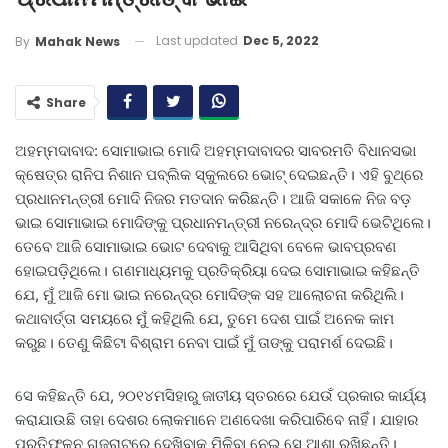
Last updated
Dec 5, 2022
By
Mahak News
Share
ଅହମ୍ମଦାବାଦ: ସୋମାଭାଇ ମୋଦି ଅହମ୍ମଦାବାଦର ସାବରମତି ବିଧାନସଭା
କ୍ଷେତ୍ର ରାନିପ ନିଶାନ ପବ୍ଲିକ ସ୍କୁଲରେ ଭୋଟ୍ ଦେଇଛନ୍ତି। ଏହି ବୁଥ୍‌ରେ
ପ୍ରଧାନମନ୍ତ୍ରୀ ମୋଦି ନିଜର ମତଦାନ କରିଛନ୍ତି। ଆଜି ସକାଳେ ନିଜ ବଡ଼
ଭାଇ ସୋମାଭାଇ ମୋଦିଙ୍କୁ ପ୍ରଧାନମନ୍ତ୍ରୀ ନରେନ୍ଦ୍ର ମୋଦି ଭେଟିଥିଲେ।
ତେବେ ଆଜି ସୋମାଭାଇ ଭୋଟ ଦେବାକୁ ଆସିଥିବା ବେଳେ ଭାବପ୍ରବଣ
ହୋଇପଡ଼ିଥିଲେ। ଗଣମାଧ୍ୟମକୁ ପ୍ରତିକ୍ରିୟା ଦେଇ ସୋମାଭାଇ କହିଛନ୍ତି
ଯେ, ମୁଁ ଆଜି ମୋ ଭାଇ ନରେନ୍ଦ୍ର ମୋଦିଙ୍କ ସହ ଆଲୋଚନା କରିଥିଲି।
କଥାବାର୍ତ୍ତା ସମୟରେ ମୁଁ କହିଥିଲି ଯେ, ତୁମେ ଦେଶ ପାଇଁ ଅନେକ କାମ
କରୁଛ। ତେଣୁ କିଛିଟା ବିଶ୍ରାମ ନେବା ପାଇଁ ମୁଁ ତାଙ୍କୁ ପରାମର୍ଶ ଦେଇଛି।
ସେ କହିଛନ୍ତି ଯେ, ୨୦୧୪ମସିହାରୁ ଜାତୀୟ ସ୍ତରରେ ଯେଉଁ ପ୍ରକାର କାର୍ଯ୍ୟ
କରାଯାଉଛି ତାହା ଦେଶର ଲୋକମାନେ ଅଣଦେଖା କରିପାରିବେ ନାହିଁ। ଯାହାର
ପ୍ରତିଫଳନ ଗୁଜରାଟରେ ଦେଖିବାକୁ ମିଳିବା ନେଇ ସେ ଆଶା ରଖିଛନ୍ତି।