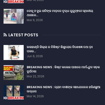
ବୋହୂ ଓ ଦୁଇ ନାତିଙ୍କ ମାଡ଼ରେ ବୃଦ୍ଧା ଗୁରୁତ୍ଵର। ସ୍ଥାନୀୟ
ଥାନାରେ…
Mar 6, 2026
LATEST POSTS
କଳାହାଣ୍ଡି ଜିଲ୍ଲା ର ବିଶିଷ୍ଟ ଶିଶୁରୋଗ ବିଶେଷଜ୍ଞ ତଥା ଡ଼ଃ
ପଳଉ…
Jun 6, 2026
BREAKING NEWS : କିଷ୍ଟ କଲେଜ ପାଖରେ ମାର୍ମନ୍ତୁଦ ସଡ଼କ
ଦୁର୍ଘଟଣା
Mar 22, 2026
BREAKING NEWS : ଗ୍ରାମ ବାସୀଙ୍କ ସହଯୋଗରେ ହରିଣଛୁଆ
ଉଦ୍ଧାର
Mar 14, 2026