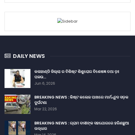
DAILY NEWS
କଳାହାଣ୍ଡି ଜିଲ୍ଲା ର ବିଶିଷ୍ଟ ଶିଶୁରୋଗ ବିଶେଷଜ୍ଞ ତଥା ଡ଼ଃ
ପଳଉ…
Jun 6, 2026
BREAKING NEWS : କିଷ୍ଟ କଲେଜ ପାଖରେ ମାର୍ମନ୍ତୁଦ ସଡ଼କ
ଦୁର୍ଘଟଣା
Mar 22, 2026
BREAKING NEWS : ଗ୍ରାମ ବାସୀଙ୍କ ସହଯୋଗରେ ହରିଣଛୁଆ
ଉଦ୍ଧାର
Mar 14, 2026