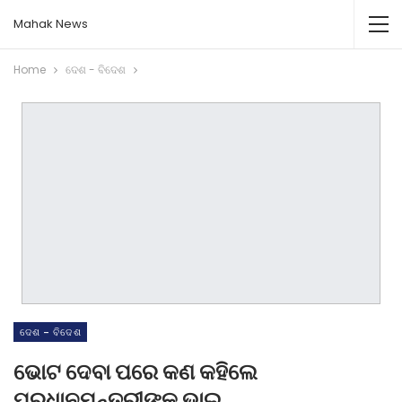
Mahak News
Home
ଦେଶ - ବିଦେଶ
ଦେଶ - ବିଦେଶ
ଭୋଟ ଦେବା ପରେ କଣ କହିଲେ
ପ୍ରଧାନମନ୍ତ୍ରୀଙ୍କ ଭାଇ