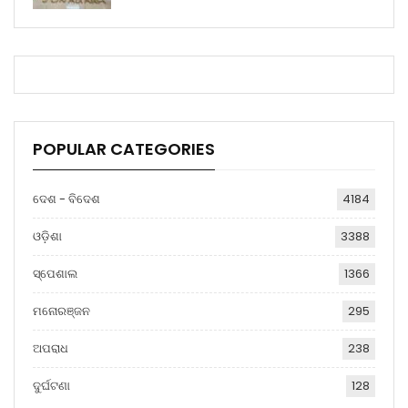
POPULAR CATEGORIES
ଦେଶ - ବିଦେଶ
4184
ଓଡ଼ିଶା
3388
ସ୍ପେଶାଲ
1366
ମନୋରଞ୍ଜନ
295
ଅପରାଧ
238
ଦୁର୍ଘଟଣା
128