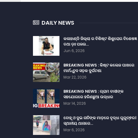
DAILY NEWS
କଳାହାଣ୍ଡି ଜିଲ୍ଲା ର ବିଶିଷ୍ଟ ଶିଶୁରୋଗ ବିଶେଷଜ୍ଞ
ତଥା ଡ଼ଃ ପଳଉ…
Jun 6, 2026
BREAKING NEWS : କିଷ୍ଟ କଲେଜ ପାଖରେ
ମାର୍ମନ୍ତୁଦ ସଡ଼କ ଦୁର୍ଘଟଣା
Mar 22, 2026
BREAKING NEWS : ଗ୍ରାମ ବାସୀଙ୍କ
ସହଯୋଗରେ ହରିଣଛୁଆ ଉଦ୍ଧାର
Mar 14, 2026
ବୋହୂ ଓ ଦୁଇ ନାତିଙ୍କ ମାଡ଼ରେ ବୃଦ୍ଧା ଗୁରୁତ୍ଵର।
ସ୍ଥାନୀୟ ଥାନାରେ…
Mar 6, 2026