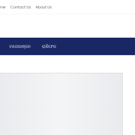
mer
Contact Us
About Us
ମନୋରଞ୍ଜନ
ରାଶିଫଳ