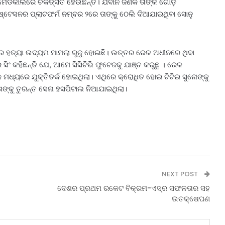
ମେଡିକାଲରେ ଚିକିତ୍ସିତ ହେଉଛନ୍ତି। ଯବାନ ଜଣକ ତାଙ୍କ ଗୋଡ଼
୍ଟେସନର ପ୍ଲାଟଫର୍ମ ନମ୍ବର ୨ରେ ତାଙ୍କୁ ଠେଲି ଦିଆଯାଇଥିବା ସୋନୁ
ଧରେ ହତ୍ୟା ଉଦ୍ୟମ ମାମଲା ରୁଜୁ ହୋଇଛି। ଉତ୍ତର ରେଳ ଅଧୀନରେ ଥିବା
ିଂ କହିଛନ୍ତି ଯେ, ଆମେ ସିସିଟିଭି ଫୁଟେଜକୁ ଯାଞ୍ଚ କରୁଛୁ । ରେଳ
 ମଧ୍ୟରେ ଯୁକ୍ତିତର୍କ ହୋଇଥିଲା। ଏଥିରେ କ୍ରୋଧିତ ହୋଇ ଟିଟିଇ ସୁନୋଙ୍କୁ
ତାଙ୍କୁ ତୁରନ୍ତ ସେନା ହସପିଟାଲ ନିଆଯାଇଥିଲା।
NEXT POST
ଦେଶର ପ୍ରଥମ ରକେଟ ବିକ୍ରମ-ଏସ୍‌ର ସଫଳତାର ସହ
ଉତକ୍ଷେପଣ