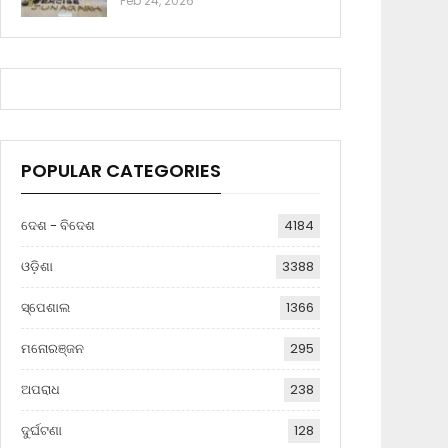
Feb 24, 2026
POPULAR CATEGORIES
ଦେଶ - ବିଦେଶ
4184
ଓଡ଼ିଶା
3388
ସ୍ପେଶାଲ
1366
ମନୋରଞ୍ଜନ
295
ଅପରାଧ
238
ଦୁର୍ଘଟଣା
128