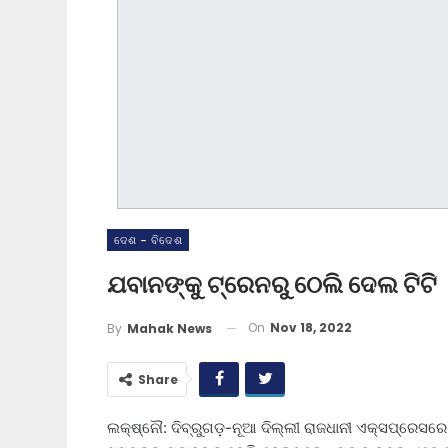
ଦେଶ - ବିଦେଶ
ଯବାନଙ୍କୁ ଟ୍ରେନରୁ ଠେଲି ଦେଲ ଟିଟି
On
Nov 18, 2022
By
Mahak News
Share
ଲକ୍ଷ୍ନୌ: ଦିବ୍ରୁଗଡ଼-ନୂଆ ଦିଲ୍ଲୀ ରାଜଧାନୀ ଏକ୍ସପ୍ରେସରେ 