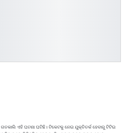
ଗତକାଲି ଏହି ଘଟଣା ଘଟିଛି। ଟିକେଟକୁ ନେଇ ଯୁକ୍ତିତର୍କ ହେବାରୁ ଟିଟିଇ