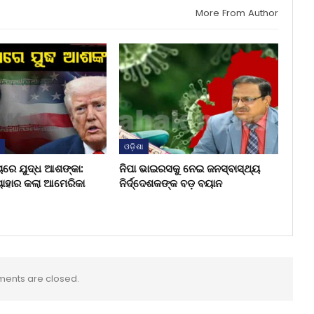
More From Author
ଶ
ଓଡ଼ିଶା
ୟରେ ଯୁଦ୍ଧ ଆଶଙ୍କା:
ନିପା ଭାଇରସକୁ ନେଇ ଜନସ୍ବାସ୍ଥ୍ୟ
ୟାହାର କଲା ଆମେରିକା
ନିର୍ଦ୍ଦେଶକଙ୍କ ବଡ଼ ବୟାନ
ents are closed.