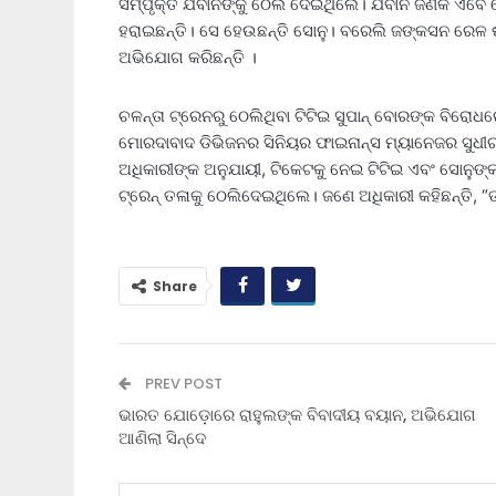
ସମ୍ପୃକ୍ତ ଯବାନଙ୍କୁ ଠେଲି ଦେଇଥିଲେ। ଯବାନ ଜଣକ ଏବେ 
ହରାଇଛନ୍ତି। ସେ ହେଉଛନ୍ତି ସୋନୁ। ବରେଲି ଜଙ୍କସନ ରେଳ ଷ
ଅଭିଯୋଗ କରିଛନ୍ତି ।
ଚଳନ୍ତା ଟ୍ରେନରୁ ଠେଲିଥିବା ଟିଟିଇ ସୁପାନ୍ ବୋରଙ୍କ ବିରୋ
ମୋରଦାବାଦ ଡିଭିଜନର ସିନିୟର ଫାଇନାନ୍ସ ମ୍ୟାନେଜର ସୁଧୀର ସ
ଅଧିକାରୀଙ୍କ ଅନୁଯାୟୀ, ଟିକେଟକୁ ନେଇ ଟିଟିଇ ଏବଂ ସୋନୁଙ୍କ
ଟ୍ରେନ୍ ତଳାକୁ ଠେଲିଦେଇଥିଲେ। ଜଣେ ଅଧିକାରୀ କହିଛନ୍ତି, “
Share
PREV POST
ଭାରତ ଯୋଡ଼ୋରେ ରାହୁଲଙ୍କ ବିବାଦୀୟ ବୟାନ, ଅଭିଯୋଗ
ଆଣିଲା ସିନ୍ଦେ