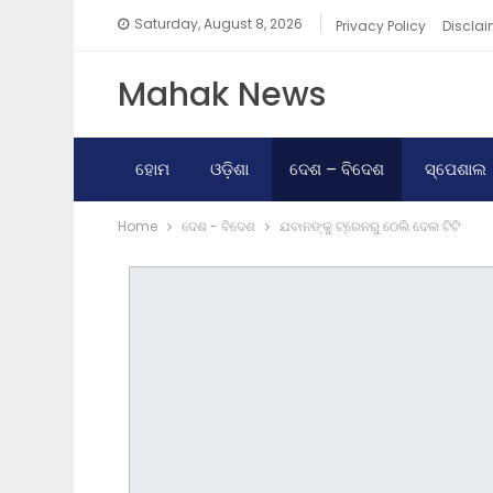
Saturday, August 8, 2026
Privacy Policy
Disclai
Mahak News
ହୋମ
ଓଡ଼ିଶା
ଦେଶ – ବିଦେଶ
ସ୍ପେଶାଲ
Home
ଦେଶ - ବିଦେଶ
ଯବାନଙ୍କୁ ଟ୍ରେନରୁ ଠେଲି ଦେଲ ଟିଟି