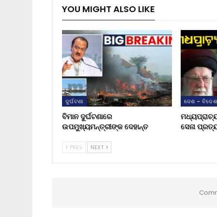
YOU MIGHT ALSO LIKE
ଦୁର୍ଘଟଣା
ଦେଶ - ବିଦେ
ବିମାନ ଦୁର୍ଘଟଣାରେ
ମଧ୍ୟପ୍ରାଚ୍
ଉପମୁଖ୍ୟମନ୍ତ୍ରୀଙ୍କ ଦେହାନ୍ତ
ସେନା ପ୍ରତ୍
PREV
NEXT
Comm