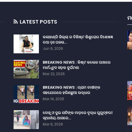
ମ
LATEST POSTS
କଳାହାଣ୍ଡି ଜିଲ୍ଲା ର ବିଶିଷ୍ଟ ଶିଶୁରୋଗ ବିଶେଷଜ୍ଞ
ତଥା ଡ଼ଃ ପଳଉ…
Jun 6, 2026
BREAKING NEWS : କିଷ୍ଟ କଲେଜ ପାଖରେ
ମାର୍ମନ୍ତୁଦ ସଡ଼କ ଦୁର୍ଘଟଣା
Mar 22, 2026
BREAKING NEWS : ଗ୍ରାମ ବାସୀଙ୍କ
ସହଯୋଗରେ ହରିଣଛୁଆ ଉଦ୍ଧାର
Mar 14, 2026
ବୋହୂ ଓ ଦୁଇ ନାତିଙ୍କ ମାଡ଼ରେ ବୃଦ୍ଧା ଗୁରୁତ୍ଵର।
ସ୍ଥାନୀୟ ଥାନାରେ…
Mar 6, 2026