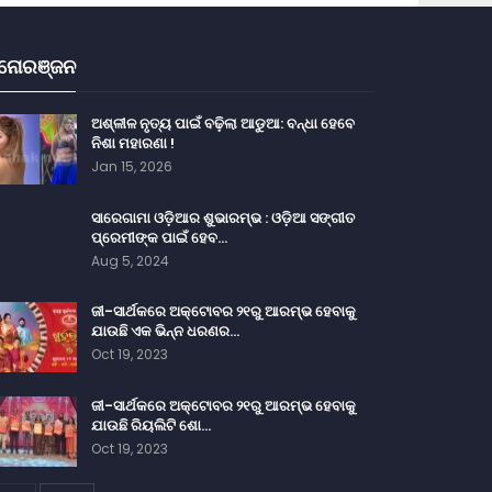
ନୋରଞ୍ଜନ
ଅଶ୍ଳୀଳ ନୃତ୍ୟ ପାଇଁ ବଢ଼ିଲା ଆଡୁଆ: ବନ୍ଧା ହେବେ
ନିଶା ମହାରଣା !
Jan 15, 2026
ସାରେଗାମା ଓଡ଼ିଆର ଶୁଭାରମ୍ଭ : ଓଡ଼ିଆ ସଙ୍ଗୀତ
ପ୍ରେମୀଙ୍କ ପାଇଁ ହେବ…
Aug 5, 2024
ଜୀ-ସାର୍ଥକରେ ଅକ୍ଟୋବର ୨୧ରୁ ଆରମ୍ଭ ହେବାକୁ
ଯାଉଛି ଏକ ଭିନ୍ନ ଧରଣର…
Oct 19, 2023
ଜୀ-ସାର୍ଥକରେ ଅକ୍ଟୋବର ୨୧ରୁ ଆରମ୍ଭ ହେବାକୁ
ଯାଉଛି ରିୟଲିଟି ଶୋ…
Oct 19, 2023