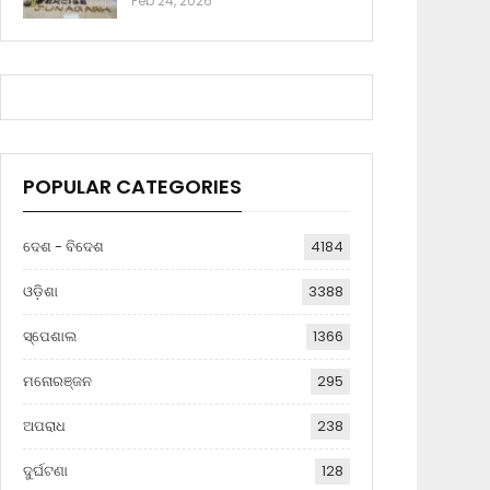
Feb 24, 2026
POPULAR CATEGORIES
ଦେଶ - ବିଦେଶ
4184
ଓଡ଼ିଶା
3388
ସ୍ପେଶାଲ
1366
ମନୋରଞ୍ଜନ
295
ଅପରାଧ
238
ଦୁର୍ଘଟଣା
128