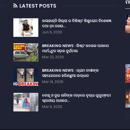
ମ
LATEST POSTS
କଳାହାଣ୍ଡି ଜିଲ୍ଲା ର ବିଶିଷ୍ଟ ଶିଶୁରୋଗ ବିଶେଷଜ୍ଞ
ତଥା ଡ଼ଃ ପଳଉ…
Jun 6, 2026
BREAKING NEWS : କିଷ୍ଟ କଲେଜ ପାଖରେ
ମାର୍ମନ୍ତୁଦ ସଡ଼କ ଦୁର୍ଘଟଣା
Mar 22, 2026
BREAKING NEWS : ଗ୍ରାମ ବାସୀଙ୍କ
ସହଯୋଗରେ ହରିଣଛୁଆ ଉଦ୍ଧାର
Mar 14, 2026
ବୋହୂ ଓ ଦୁଇ ନାତିଙ୍କ ମାଡ଼ରେ ବୃଦ୍ଧା ଗୁରୁତ୍ଵର।
ସ୍ଥାନୀୟ ଥାନାରେ…
Mar 6, 2026