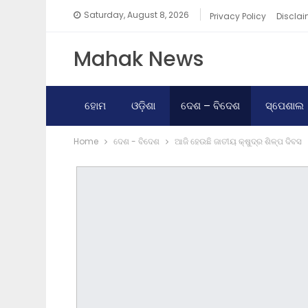
Saturday, August 8, 2026
Privacy Policy
Disclai
Mahak News
ହୋମ
ଓଡ଼ିଶା
ଦେଶ – ବିଦେଶ
ସ୍ପେଶାଲ
Home
ଦେଶ - ବିଦେଶ
ଆଜି ହେଉଛି ଜାତୀୟ କ୍ଷୁଦ୍ର ଶିଳ୍ପ ଦିବସ