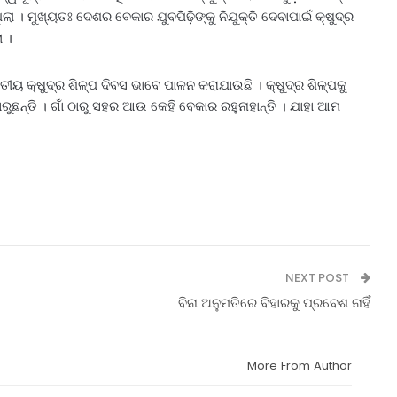
। ମୁଖ୍ୟତଃ ଦେଶର ବେକାର ଯୁବପିଢ଼ିଙ୍କୁ ନିଯୁକ୍ତି ଦେବାପାଇଁ କ୍ଷୁଦ୍ର
ା ।
ୀୟ କ୍ଷୁଦ୍ର ଶିଳ୍ପ ଦିବସ ଭାବେ ପାଳନ କରାଯାଉଛି । କ୍ଷୁଦ୍ର ଶିଳ୍ପକୁ
ଛନ୍ତି । ଗାଁ ଠାରୁ ସହର ଆଉ କେହି ବେକାର ରହୁନାହାନ୍ତି । ଯାହା ଆମ
NEXT POST
ବିନା ଅନୁମତିରେ ବିହାରକୁ ପ୍ରବେଶ ନାହିଁ
More From Author