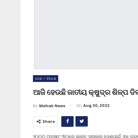
ଦେଶ - ବିଦେଶ
ଆଜି ହେଉଛି ଜାତୀୟ କ୍ଷୁଦ୍ର ଶିଳ୍ପ ଦ
On
Aug 30, 2022
By
Mahak News
Share
୨୦୦୦ ଅଗଷ୍ଟ ୩୦ରେ ଭାରତ ସରକାର ଦେଶପାଇଁ ଏକ ଗୁରୁତ୍ୱପ