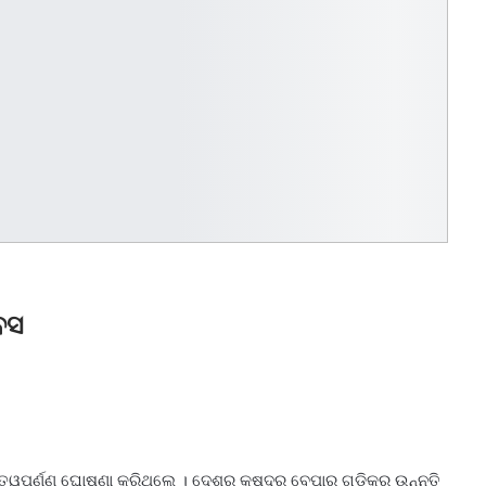
ିବସ
ୂର୍ଣ୍ଣ ଘୋଷଣା କରିଥିଲେ । ଦେଶର କ୍ଷୁଦ୍ର ବେପାର ଗୁଡ଼ିକର ଉନ୍ନତି