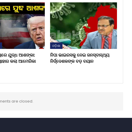
ଶ
ଓଡ଼ିଶା
ୟରେ ଯୁଦ୍ଧ ଆଶଙ୍କା:
ନିପା ଭାଇରସକୁ ନେଇ ଜନସ୍ବାସ୍ଥ୍ୟ
ୟାହାର କଲା ଆମେରିକା
ନିର୍ଦ୍ଦେଶକଙ୍କ ବଡ଼ ବୟାନ
ents are closed.