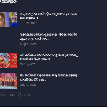
ନୋରଞ୍ଜନ
ଅଶ୍ଳୀଳ ନୃତ୍ୟ ପାଇଁ ବଢ଼ିଲା ଆଡୁଆ: ବନ୍ଧା ହେବେ
ନିଶା ମହାରଣା !
Jan 15, 2026
ସାରେଗାମା ଓଡ଼ିଆର ଶୁଭାରମ୍ଭ : ଓଡ଼ିଆ ସଙ୍ଗୀତ
ପ୍ରେମୀଙ୍କ ପାଇଁ ହେବ…
Aug 5, 2024
ଜୀ-ସାର୍ଥକରେ ଅକ୍ଟୋବର ୨୧ରୁ ଆରମ୍ଭ ହେବାକୁ
ଯାଉଛି ଏକ ଭିନ୍ନ ଧରଣର…
Oct 19, 2023
ଜୀ-ସାର୍ଥକରେ ଅକ୍ଟୋବର ୨୧ରୁ ଆରମ୍ଭ ହେବାକୁ
ଯାଉଛି ରିୟଲିଟି ଶୋ…
Oct 19, 2023
PREV
NEXT
1 of 74