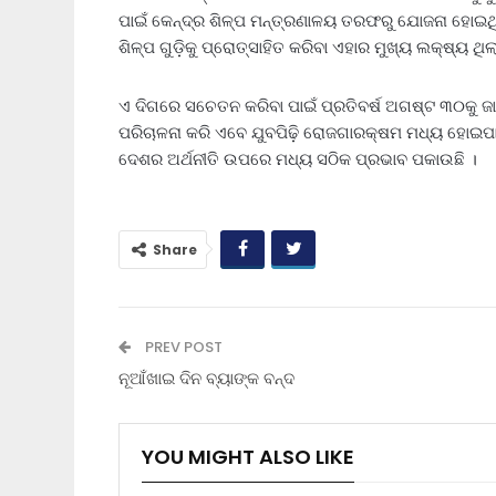
ପାଇଁ କେନ୍ଦ୍ର ଶିଳ୍ପ ମନ୍ତ୍ରଣାଳୟ ତରଫରୁ ଯୋଜନା ହୋଇଥିଲା 
ଶିଳ୍ପ ଗୁଡ଼ିକୁ ପ୍ରୋତ୍ସାହିତ କରିବା ଏହାର ମୁଖ୍ୟ ଲକ୍ଷ୍ୟ ଥିଲ
ଏ ଦିଗରେ ସଚେତନ କରିବା ପାଇଁ ପ୍ରତିବର୍ଷ ଅଗଷ୍ଟ ୩୦କୁ ଜାତ
ପରିଚାଳନା କରି ଏବେ ଯୁବପିଢ଼ି ରୋଜଗାରକ୍ଷମ ମଧ୍ୟ ହୋଇପାରୁ
ଦେଶର ଅର୍ଥନୀତି ଉପରେ ମଧ୍ୟ ସଠିକ ପ୍ରଭାବ ପକାଉଛି ।
Share
PREV POST
ନୂଆଁଖାଇ ଦିନ ବ୍ୟାଙ୍କ ବନ୍ଦ
YOU MIGHT ALSO LIKE