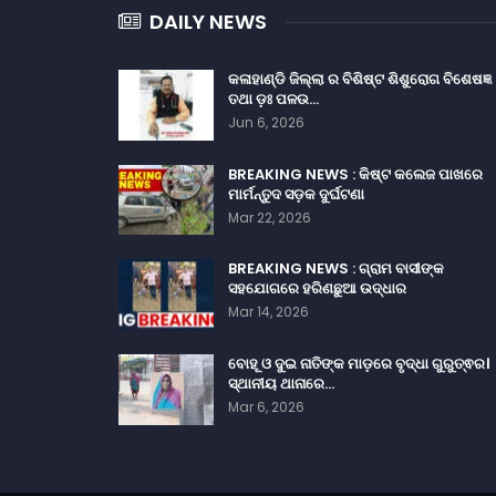
DAILY NEWS
କଳାହାଣ୍ଡି ଜିଲ୍ଲା ର ବିଶିଷ୍ଟ ଶିଶୁରୋଗ ବିଶେଷଜ୍ଞ
ତଥା ଡ଼ଃ ପଳଉ…
Jun 6, 2026
BREAKING NEWS : କିଷ୍ଟ କଲେଜ ପାଖରେ
ମାର୍ମନ୍ତୁଦ ସଡ଼କ ଦୁର୍ଘଟଣା
Mar 22, 2026
BREAKING NEWS : ଗ୍ରାମ ବାସୀଙ୍କ
ସହଯୋଗରେ ହରିଣଛୁଆ ଉଦ୍ଧାର
Mar 14, 2026
ବୋହୂ ଓ ଦୁଇ ନାତିଙ୍କ ମାଡ଼ରେ ବୃଦ୍ଧା ଗୁରୁତ୍ଵର।
ସ୍ଥାନୀୟ ଥାନାରେ…
Mar 6, 2026