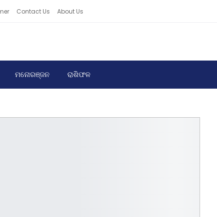
mer
Contact Us
About Us
ମନୋରଞ୍ଜନ
ରାଶିଫଳ