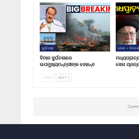
ଦୁର୍ଘଟଣା
ଦେଶ - ବିଦେ
ବିମାନ ଦୁର୍ଘଟଣାରେ
ମଧ୍ୟପ୍ରାଚ୍
ଉପମୁଖ୍ୟମନ୍ତ୍ରୀଙ୍କ ଦେହାନ୍ତ
ସେନା ପ୍ରତ୍
PREV
NEXT
Comm