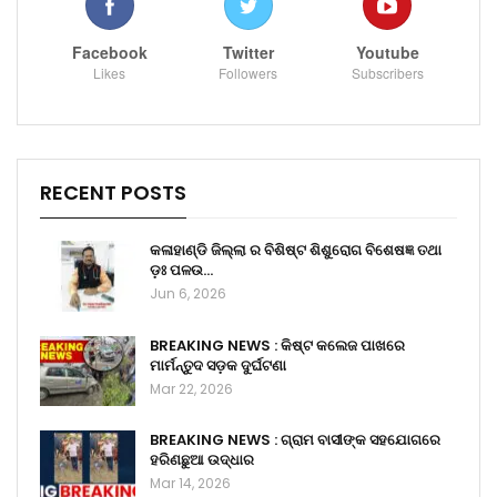
Facebook
Twitter
Youtube
Likes
Followers
Subscribers
RECENT POSTS
କଳାହାଣ୍ଡି ଜିଲ୍ଲା ର ବିଶିଷ୍ଟ ଶିଶୁରୋଗ ବିଶେଷଜ୍ଞ ତଥା
ଡ଼ଃ ପଳଉ…
Jun 6, 2026
BREAKING NEWS : କିଷ୍ଟ କଲେଜ ପାଖରେ
ମାର୍ମନ୍ତୁଦ ସଡ଼କ ଦୁର୍ଘଟଣା
Mar 22, 2026
BREAKING NEWS : ଗ୍ରାମ ବାସୀଙ୍କ ସହଯୋଗରେ
ହରିଣଛୁଆ ଉଦ୍ଧାର
Mar 14, 2026