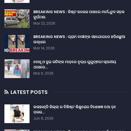
BREAKING NEWS : କିଷ୍ଟ କଲେଜ ପାଖରେ ମାର୍ମନ୍ତୁଦ ସଡ଼କ
ଦୁର୍ଘଟଣା
Mar 22, 2026
BREAKING NEWS : ଗ୍ରାମ ବାସୀଙ୍କ ସହଯୋଗରେ ହରିଣଛୁଆ
ଉଦ୍ଧାର
Mar 14, 2026
ବୋହୂ ଓ ଦୁଇ ନାତିଙ୍କ ମାଡ଼ରେ ବୃଦ୍ଧା ଗୁରୁତ୍ଵର। ସ୍ଥାନୀୟ
ଥାନାରେ…
Mar 6, 2026
LATEST POSTS
କଳାହାଣ୍ଡି ଜିଲ୍ଲା ର ବିଶିଷ୍ଟ ଶିଶୁରୋଗ ବିଶେଷଜ୍ଞ ତଥା ଡ଼ଃ
ପଳଉ…
Jun 6, 2026