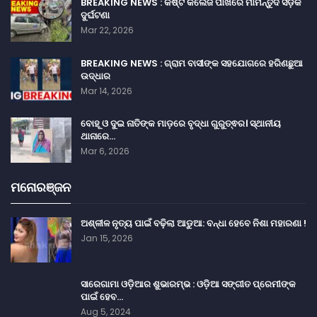
BREAKING NEWS : କିଷ୍ଟ କଲେଜ ପାଖରେ ମାର୍ମନ୍ତୁଦ ସଡ଼କ
ଦୁର୍ଘଟଣା
Mar 22, 2026
BREAKING NEWS : ଗ୍ରାମ ବାସୀଙ୍କ ସହଯୋଗରେ ହରିଣଛୁଆ
ଉଦ୍ଧାର
Mar 14, 2026
ବୋହୂ ଓ ଦୁଇ ନାତିଙ୍କ ମାଡ଼ରେ ବୃଦ୍ଧା ଗୁରୁତ୍ଵର। ସ୍ଥାନୀୟ
ଥାନାରେ…
Mar 6, 2026
ମନୋରଞ୍ଜନ
ଅଶ୍ଳୀଳ ନୃତ୍ୟ ପାଇଁ ବଢ଼ିଲା ଆଡୁଆ: ବନ୍ଧା ହେବେ ନିଶା ମହାରଣା !
Jan 15, 2026
ସାରେଗାମା ଓଡ଼ିଆର ଶୁଭାରମ୍ଭ : ଓଡ଼ିଆ ସଙ୍ଗୀତ ପ୍ରେମୀଙ୍କ
ପାଇଁ ହେବ…
Aug 5, 2024