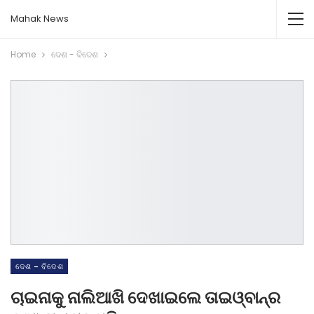
Mahak News
Home
ଦେଶ - ବିଦେଶ
ଦେଶ - ବିଦେଶ
ଚାଇନାକୁ ନାଲିଆଖି ଦେଖାଇଲେ ତାଇଓ୍ବାନ୍‌ର