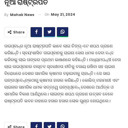
ନୂଆ ରାଷ୍ଟ୍ରପତି
On
May 21, 2024
By
Mahak News
Share
ତାଇଓ୍ବାନ୍‌ର ନୂଆ ରାଷ୍ଟ୍ରପତି ଭାବେ ଲାଇ ଚିଙ୍ଗ୍‌-ଟେ ଶପଥ ଗ୍ରହଣ
କରିଛନ୍ତି। ସ୍ବୟଂଶାସିତ ତାଇଓ୍ବାନକୁ ଚାଇନା ସେନା ଧମକ ଦେବା ବନ୍ଦ
କରିବାକୁ ଲାଇ ତାଙ୍କର ପ୍ରଥମ ଭାଷଣରେ କହିଛନ୍ତି। ମଧ୍ୟମପନ୍ଥୀ ନେତା
ଲାଇ ତାଇଓ୍ବାନର ବାସ୍ତବ ସ୍ବାଧୀନତା ନୀତିକୁ ବଜାୟ ରଖିବା ସହ ଚାଇନା
ବିରୋଧରେ ଦେଶର ସାମରିକ କ୍ଷମତା ବଢ଼ାଇବାକୁ ଚାହାନ୍ତି। ସେ ସାଇ
ଇଙ୍ଗଓ୍ବେନ୍‌ଙ୍କଠାରୁ କ୍ଷମତା ହାସଲ କରିଛନ୍ତି। କୋଭିଡ୍‌ ମହାମାରୀ ଏବଂ
ଚାଇନାର ସାମରିକ ଧମକ ସତ୍ତ୍ୱେ ଇଙ୍ଗ୍‌ଓ୍ବେନ୍‌ ଦେଶରେ ଆର୍ଥତ୍କ ଓ
ସାମାଜିକ ବିକାଶ ଆଣିଥିଲେ। ଲାଇଙ୍କ ଶପଥ ଗ୍ରହଣ ଉତ୍ସବ ବେଳେ
ରାଷ୍ଟ୍ରପତି ଭବନ ବାହାରେ ହଜାର ହଜାର ଲୋକ ରୁଣ୍ଡ ହୋଇଥିଲେ।
Share