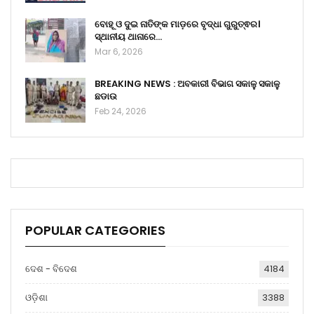
ବୋହୂ ଓ ଦୁଇ ନାତିଙ୍କ ମାଡ଼ରେ ବୃଦ୍ଧା ଗୁରୁତ୍ଵର।
ସ୍ଥାନୀୟ ଥାନାରେ…
Mar 6, 2026
BREAKING NEWS : ଅବକାରୀ ବିଭାଗ ସକାଳୁ ସକାଳୁ
ଛଡାଉ
Feb 24, 2026
POPULAR CATEGORIES
ଦେଶ - ବିଦେଶ
4184
ଓଡ଼ିଶା
3388