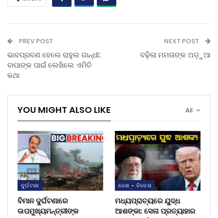
PREV POST
NEXT POST
ଭାବପ୍ରବଣ ହେଲେ ରାହୁଲ ଗାନ୍ଧୀ:
ବଢ଼ିଲା ମମତାଙ୍କ ଅଡ଼ୁଆ
ବାପାଙ୍କ ପାଇଁ ଲେଖିଲେ ଏମିତି
କଥା
YOU MIGHT ALSO LIKE
All
ଦୁର୍ଘଟଣା
ଦେଶ - ବିଦେଶ
ବିମାନ ଦୁର୍ଘଟଣାରେ
ମଧ୍ୟପ୍ରାଚ୍ୟରେ ଯୁଦ୍ଧ
ଉପମୁଖ୍ୟମନ୍ତ୍ରୀଙ୍କ
ଆଶଙ୍କା: ସେନା ପ୍ରତ୍ୟାହାର