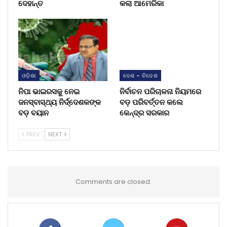
ଦେହାନ୍ତ
କଲା ଆମେରିକା
ଓଡ଼ିଶା
ଦେଶ - ବିଦେଶ
ନିପା ଭାଇରସକୁ ନେଇ
ନିର୍ବାଚନ ପରିଚାଳନା ନିୟମରେ
ଜନସ୍ବାସ୍ଥ୍ୟ ନିର୍ଦ୍ଦେଶକଙ୍କ
ବଡ଼ ପରିବର୍ତ୍ତନ କଲେ
ବଡ଼ ବୟାନ
କେନ୍ଦ୍ର ସରକାର
PREV
NEXT
Comments are closed.