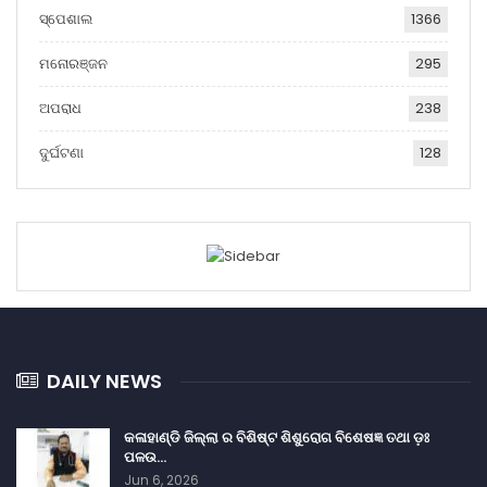
ସ୍ପେଶାଲ
1366
ମନୋରଞ୍ଜନ
295
ଅପରାଧ
238
ଦୁର୍ଘଟଣା
128
DAILY NEWS
କଳାହାଣ୍ଡି ଜିଲ୍ଲା ର ବିଶିଷ୍ଟ ଶିଶୁରୋଗ ବିଶେଷଜ୍ଞ ତଥା ଡ଼ଃ
ପଳଉ…
Jun 6, 2026