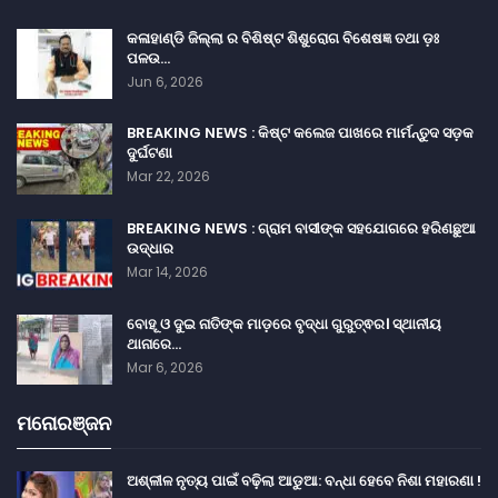
କଳାହାଣ୍ଡି ଜିଲ୍ଲା ର ବିଶିଷ୍ଟ ଶିଶୁରୋଗ ବିଶେଷଜ୍ଞ ତଥା ଡ଼ଃ
ପଳଉ…
Jun 6, 2026
BREAKING NEWS : କିଷ୍ଟ କଲେଜ ପାଖରେ ମାର୍ମନ୍ତୁଦ ସଡ଼କ
ଦୁର୍ଘଟଣା
Mar 22, 2026
BREAKING NEWS : ଗ୍ରାମ ବାସୀଙ୍କ ସହଯୋଗରେ ହରିଣଛୁଆ
ଉଦ୍ଧାର
Mar 14, 2026
ବୋହୂ ଓ ଦୁଇ ନାତିଙ୍କ ମାଡ଼ରେ ବୃଦ୍ଧା ଗୁରୁତ୍ଵର। ସ୍ଥାନୀୟ
ଥାନାରେ…
Mar 6, 2026
ମନୋରଞ୍ଜନ
ଅଶ୍ଳୀଳ ନୃତ୍ୟ ପାଇଁ ବଢ଼ିଲା ଆଡୁଆ: ବନ୍ଧା ହେବେ ନିଶା ମହାରଣା !