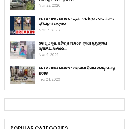
Mar 22, 2026
BREAKING NEWS : ଗ୍ରାମ ବାସୀଙ୍କ ସହଯୋଗରେ
ହରିଣଛୁଆ ଉଦ୍ଧାର
Mar 14, 2026
ବୋହୂ ଓ ଦୁଇ ନାତିଙ୍କ ମାଡ଼ରେ ବୃଦ୍ଧା ଗୁରୁତ୍ଵର।
ସ୍ଥାନୀୟ ଥାନାରେ…
Mar 6, 2026
BREAKING NEWS : ଅବକାରୀ ବିଭାଗ ସକାଳୁ ସକାଳୁ
ଛଡାଉ
Feb 24, 2026
POPULAR CATEGORIES