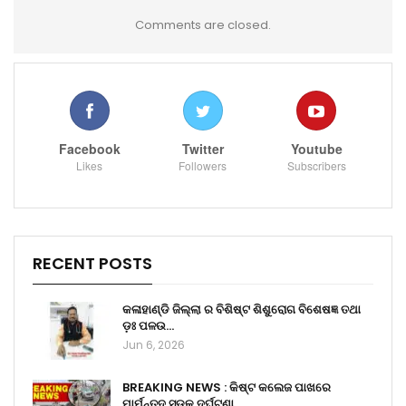
Comments are closed.
Facebook
Twitter
Youtube
Likes
Followers
Subscribers
RECENT POSTS
କଳାହାଣ୍ଡି ଜିଲ୍ଲା ର ବିଶିଷ୍ଟ ଶିଶୁରୋଗ ବିଶେଷଜ୍ଞ ତଥା
ଡ଼ଃ ପଳଉ…
Jun 6, 2026
BREAKING NEWS : କିଷ୍ଟ କଲେଜ ପାଖରେ
ମାର୍ମନ୍ତୁଦ ସଡ଼କ ଦୁର୍ଘଟଣା