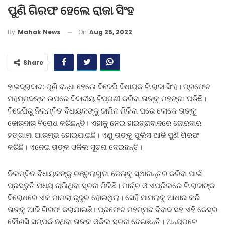
ପୁଣି ଗିରଫ ହେଲେ ରାଜା ସିଂହ
On
Aug 25, 2022
By
Mahak News
Share
ହାଇଦ୍ରାବାଦ: ପୁଣି ବନ୍ଧା ହେଲେ ବିଜେପି ବିଧାୟକ ଟି.ରାଜା ସିଂହ। ପ୍ରଫେଟ
ମହମ୍ମଦଙ୍କ ଉପରେ ବିବାଦୀୟ ଟିପ୍ପଣୀ କରିବା ତାଙ୍କୁ ମହଙ୍ଗା ପଡିଛି।
ବିଜେପିରୁ ନିଲମ୍ବିତ ବିଧାୟକଙ୍କୁ ଜାମିନ ମିଳିବା ପରେ ଲୋକେ ତାଙ୍କୁ
ଜୋରଦାର ବିରୋଧ କରିଛନ୍ତି। ଏହାକୁ ନେଇ ହାଇଦ୍ରାବାଦରେ ଜୋରଦାର
ହଙ୍ଗାମା ଆରମ୍ଭ ହୋଇଯାଇଛି। ଏଣୁ ତାଙ୍କୁ ପୁଲିସ ଆଜି ପୁଣି ଗିରଫ
କରିଛି। ଏନେଇ ତାଙ୍କ ଓକିଲ ସୂଚନା ଦେଇଛନ୍ତି।
ନିଲମ୍ବିତ ବିଧାୟକଙ୍କୁ ଚଞ୍ଚୁଲାଗୁଡା ଜେଲ୍‌କୁ ସ୍ଥାନାନ୍ତର କରିବା ପାଇଁ
ପ୍ରସ୍ତୁତି ମଧ୍ୟ ଚାଲିଥିବା ସୂଚନା ମିଳିଛି। ମାର୍ଚ୍ଚ ଓ ଏପ୍ରିଲରେ ଟି.ରାଜାଙ୍କ
ବିରୋଧରେ ଏକ ମାମଲା ରୁଜୁଚ ହୋଇଥିଲା। ସେହି ମାମଲାକୁ ଆଧାର କରି
ତାଙ୍କୁ ଆଜି ଗିରଫ କରାଯାଇଛି। ପ୍ରଫେଟ ମହମ୍ମଦ ବିବାଦ ସହ ଏହି କେସ୍‌ର
କୌଣସି ସମ୍ପର୍କ ନଥିବା ତାଙ୍କ ଓକିଲ ସୂଚନା ଦେଇଛନ୍ତି। ଅନ୍ୟପଟେ