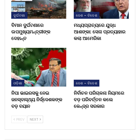
ଦୁର୍ଘଟଣା
ଦେଶ - ବିଦେଶ
ବିମାନ ଦୁର୍ଘଟଣାରେ
ମଧ୍ୟପ୍ରାଚ୍ୟରେ ଯୁଦ୍ଧ
ଉପମୁଖ୍ୟମନ୍ତ୍ରୀଙ୍କ
ଆଶଙ୍କା: ସେନା ପ୍ରତ୍ୟାହାର
ଦେହାନ୍ତ
କଲା ଆମେରିକା
ଓଡ଼ିଶା
ଦେଶ - ବିଦେଶ
ନିପା ଭାଇରସକୁ ନେଇ
ନିର୍ବାଚନ ପରିଚାଳନା ନିୟମରେ
ଜନସ୍ବାସ୍ଥ୍ୟ ନିର୍ଦ୍ଦେଶକଙ୍କ
ବଡ଼ ପରିବର୍ତ୍ତନ କଲେ
ବଡ଼ ବୟାନ
କେନ୍ଦ୍ର ସରକାର
PREV
NEXT