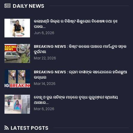
DAILY NEWS
କଳାହାଣ୍ଡି ଜିଲ୍ଲା ର ବିଶିଷ୍ଟ ଶିଶୁରୋଗ ବିଶେଷଜ୍ଞ ତଥା ଡ଼ଃ
ପଳଉ…
Jun 6, 2026
BREAKING NEWS : କିଷ୍ଟ କଲେଜ ପାଖରେ ମାର୍ମନ୍ତୁଦ ସଡ଼କ
ଦୁର୍ଘଟଣା
Mar 22, 2026
BREAKING NEWS : ଗ୍ରାମ ବାସୀଙ୍କ ସହଯୋଗରେ ହରିଣଛୁଆ
ଉଦ୍ଧାର
Mar 14, 2026
ବୋହୂ ଓ ଦୁଇ ନାତିଙ୍କ ମାଡ଼ରେ ବୃଦ୍ଧା ଗୁରୁତ୍ଵର। ସ୍ଥାନୀୟ
ଥାନାରେ…
Mar 6, 2026
LATEST POSTS