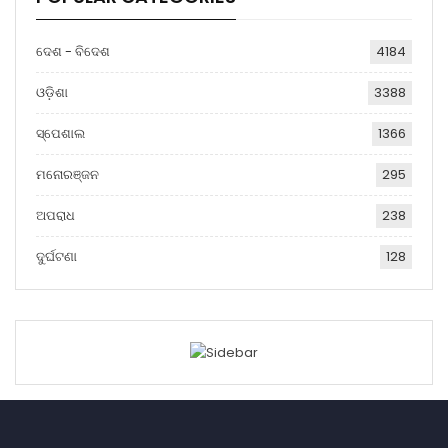
ଦେଶ - ବିଦେଶ
4184
ଓଡ଼ିଶା
3388
ସ୍ପେଶାଲ
1366
ମନୋରଞ୍ଜନ
295
ଅପରାଧ
238
ଦୁର୍ଘଟଣା
128