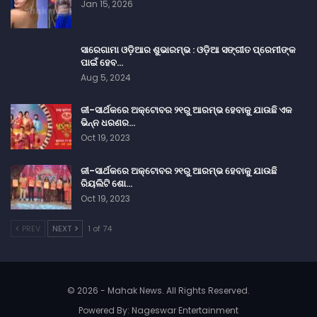
Jan 15, 2026
ସାରେଗାମା ଓଡ଼ିଆର ଶୁଭାରମ୍ଭ : ଓଡ଼ିଆ ସଙ୍ଗୀତ ପ୍ରେମୀଙ୍କ
ପାଇଁ ହେବ…
Aug 5, 2024
ଜୀ-ସାର୍ଥକରେ ଅକ୍ଟୋବର ୨୧ରୁ ଆରମ୍ଭ ହେବାକୁ ଯାଉଛି ଏକ
ଭିନ୍ନ ଧରଣର…
Oct 19, 2023
ଜୀ-ସାର୍ଥକରେ ଅକ୍ଟୋବର ୨୧ରୁ ଆରମ୍ଭ ହେବାକୁ ଯାଉଛି
ରିୟଲିଟି ଶୋ…
Oct 19, 2023
PREV
NEXT
1 of 74
© 2026 - Mahak News. All Rights Reserved.
Powered By:
Nageswar Entertainment