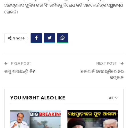
ହାଇଦ୍ରାବାଦ ପୁଲିସ ରାଜା ସିଂ ଜାମିନକୁ ବିରୋଧ କରି ହାଇକୋର୍ଟଙ୍କ ଦ୍ୱାରସ୍ଥ
ହୋଇଛି।
Share
PREV POST
NEXT POST
କାଜୁ ଖାଉଛନ୍ତି କି?
କୋଣାର୍କ ବେଳାଭୂମିରେ ନର
କଙ୍କାଳ
YOU MIGHT ALSO LIKE
All