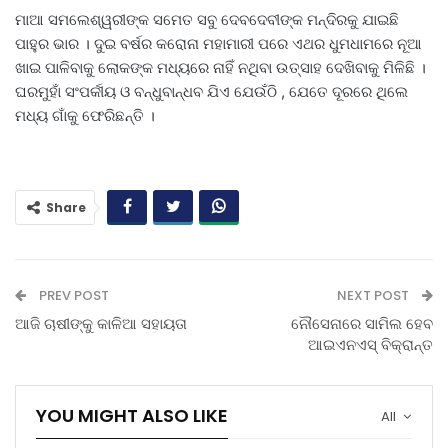
ମାଆ ସମଲେଶ୍ୱରୀଙ୍କ ସମେତ ସବୁ ଦେବଦେବୀଙ୍କ ମନ୍ଦିରକୁ ଯାଇଛି
ପାହୁର ଭାର । ଦୁଇ ବର୍ଷର କରୋନା ମହାମାରୀ ପରେ ଏଥର ଧୁମଧାମରେ ନୂଆ
ଖାଇ ପାଳିବାକୁ ଲୋକଙ୍କ ମଧ୍ୟରେ ନାହିଁ ନଥିବା ଉତ୍ସାହ ଦେଖିବାକୁ ମିଳିଛି ।
ଘରମୁହାଁ ସଂପର୍କୀୟ ଓ ବନ୍ଧୁବାନ୍ଧବ ଯିଏ ଯେଉଁଠି , ଯେତେ ଦୂରରେ ଥିଲେ
ମଧ୍ୟ ଗାଁକୁ ଫେରିଛନ୍ତି ।
Share
PREV POST
NEXT POST
ଆଜି ଚାଷୀଙ୍କୁ କାଳିଆ ସହାୟତା
ନୌସେନାରେ ସାମିଲ ହେବ
ଆଇଏନଏସ୍‌ ବିକ୍ରାନ୍ତ
YOU MIGHT ALSO LIKE
All