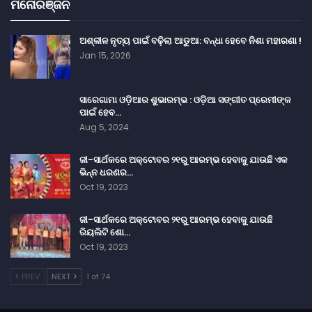
ମନୋରଞ୍ଜନ
ଅଶ୍ଳୀଳ ନୃତ୍ୟ ପାଇଁ ବଢ଼ିଲା ଆଡୁଆ: ବନ୍ଧା ହେବେ ନିଶା ମହାରଣା !
Jan 15, 2026
ସାରେଗାମା ଓଡ଼ିଆର ଶୁଭାରମ୍ଭ : ଓଡ଼ିଆ ସଙ୍ଗୀତ ପ୍ରେମୀଙ୍କ
ପାଇଁ ହେବ…
Aug 5, 2024
ଜୀ-ସାର୍ଥକରେ ଅକ୍ଟୋବର ୨୧ରୁ ଆରମ୍ଭ ହେବାକୁ ଯାଉଛି ଏକ
ଭିନ୍ନ ଧରଣର…
Oct 19, 2023
ଜୀ-ସାର୍ଥକରେ ଅକ୍ଟୋବର ୨୧ରୁ ଆରମ୍ଭ ହେବାକୁ ଯାଉଛି
ରିୟଲିଟି ଶୋ…
Oct 19, 2023
PREV
NEXT
1 of 74