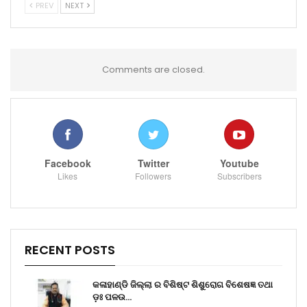
PREV
NEXT
Comments are closed.
Facebook
Twitter
Youtube
Likes
Followers
Subscribers
RECENT POSTS
କଳାହାଣ୍ଡି ଜିଲ୍ଲା ର ବିଶିଷ୍ଟ ଶିଶୁରୋଗ ବିଶେଷଜ୍ଞ ତଥା
ଡ଼ଃ ପଳଉ…