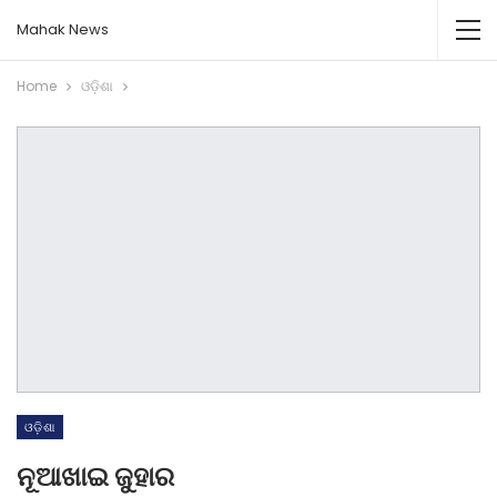
Mahak News
Home
ଓଡ଼ିଶା
ଓଡ଼ିଶା
ନୂଆଖାଇ ଜୁହାର