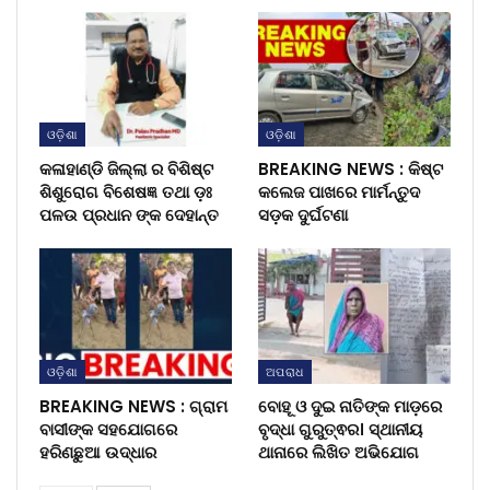
ଓଡ଼ିଶା
ଓଡ଼ିଶା
କଳାହାଣ୍ଡି ଜିଲ୍ଲା ର ବିଶିଷ୍ଟ
BREAKING NEWS : କିଷ୍ଟ
ଶିଶୁରୋଗ ବିଶେଷଜ୍ଞ ତଥା ଡ଼ଃ
କଲେଜ ପାଖରେ ମାର୍ମନ୍ତୁଦ
ପଳଉ ପ୍ରଧାନ ଙ୍କ ଦେହାନ୍ତ
ସଡ଼କ ଦୁର୍ଘଟଣା
ଓଡ଼ିଶା
ଅପରାଧ
BREAKING NEWS : ଗ୍ରାମ
ବୋହୂ ଓ ଦୁଇ ନାତିଙ୍କ ମାଡ଼ରେ
ବାସୀଙ୍କ ସହଯୋଗରେ
ବୃଦ୍ଧା ଗୁରୁତ୍ଵର। ସ୍ଥାନୀୟ
ହରିଣଛୁଆ ଉଦ୍ଧାର
ଥାନାରେ ଲିଖିତ ଅଭିଯୋଗ