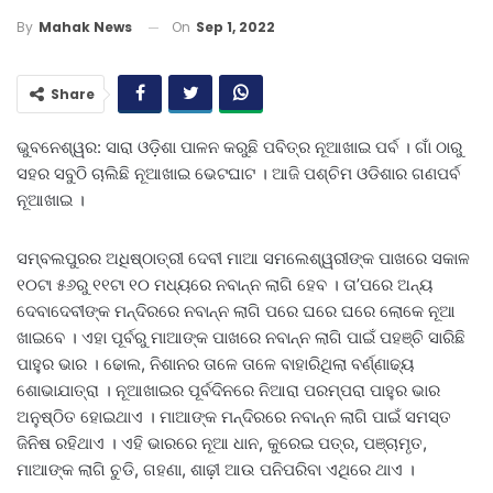
On
Sep 1, 2022
By
Mahak News
Share
ଭୁବନେଶ୍ୱର: ସାରା ଓଡ଼ିଶା ପାଳନ କରୁଛି ପବିତ୍ର ନୂଆଖାଇ ପର୍ବ । ଗାଁ ଠାରୁ
ସହର ସବୁଠି ଚାଲିଛି ନୂଆଖାଇ ଭେଟଘାଟ । ଆଜି ପଶ୍ଚିମ ଓଡିଶାର ଗଣପର୍ବ
ନୂଆଖାଇ ।
ସମ୍ବଲପୁରର ଅଧିଷ୍ଠାତ୍ରୀ ଦେବୀ ମାଆ ସମଲେଶ୍ୱରୀଙ୍କ ପାଖରେ ସକାଳ
୧୦ଟା ୫୬ରୁ ୧୧ଟା ୧୦ ମଧ୍ୟରେ ନବାନ୍ନ ଲାଗି ହେବ । ତା’ପରେ ଅନ୍ୟ
ଦେବାଦେବୀଙ୍କ ମନ୍ଦିରରେ ନବାନ୍ନ ଲାଗି ପରେ ଘରେ ଘରେ ଲୋକେ ନୂଆ
ଖାଇବେ । ଏହା ପୂର୍ବରୁ ମାଆଙ୍କ ପାଖରେ ନବାନ୍ନ ଲାଗି ପାଇଁ ପହଞ୍ଚି ସାରିଛି
ପାହୁର ଭାର । ଢୋଲ, ନିଶାନର ତାଳେ ତାଳେ ବାହାରିଥିଲା ବର୍ଣ୍ଣାଢ୍ୟ
ଶୋଭାଯାତ୍ରା । ନୂଆଖାଇର ପୂର୍ବଦିନରେ ନିଆରା ପରମ୍ପରା ପାହୁର ଭାର
ଅନୁଷ୍ଠିତ ହୋଇଥାଏ । ମାଆଙ୍କ ମନ୍ଦିରରେ ନବାନ୍ନ ଲାଗି ପାଇଁ ସମସ୍ତ
ଜିନିଷ ରହିଥାଏ । ଏହି ଭାରରେ ନୂଆ ଧାନ, କୁରେଇ ପତ୍ର, ପଞ୍ଚାମୃତ,
ମାଆଙ୍କ ଲାଗି ଚୁଡି, ଗହଣା, ଶାଢ଼ୀ ଆଉ ପନିପରିବା ଏଥିରେ ଥାଏ ।