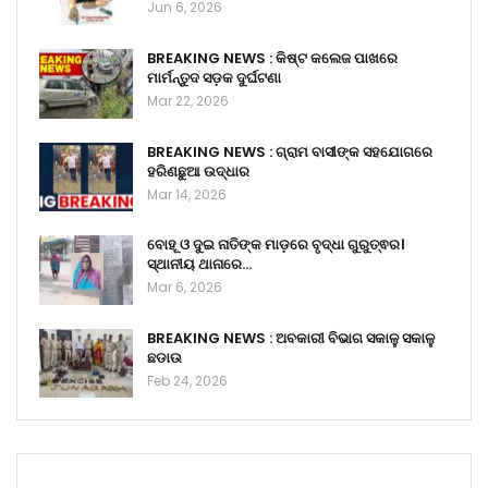
Jun 6, 2026
BREAKING NEWS : କିଷ୍ଟ କଲେଜ ପାଖରେ
ମାର୍ମନ୍ତୁଦ ସଡ଼କ ଦୁର୍ଘଟଣା
Mar 22, 2026
BREAKING NEWS : ଗ୍ରାମ ବାସୀଙ୍କ ସହଯୋଗରେ
ହରିଣଛୁଆ ଉଦ୍ଧାର
Mar 14, 2026
ବୋହୂ ଓ ଦୁଇ ନାତିଙ୍କ ମାଡ଼ରେ ବୃଦ୍ଧା ଗୁରୁତ୍ଵର।
ସ୍ଥାନୀୟ ଥାନାରେ…
Mar 6, 2026
BREAKING NEWS : ଅବକାରୀ ବିଭାଗ ସକାଳୁ ସକାଳୁ
ଛଡାଉ
Feb 24, 2026