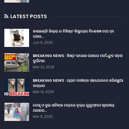
LATEST POSTS
କଳାହାଣ୍ଡି ଜିଲ୍ଲା ର ବିଶିଷ୍ଟ ଶିଶୁରୋଗ ବିଶେଷଜ୍ଞ ତଥା ଡ଼ଃ
ପଳଉ…
Jun 6, 2026
BREAKING NEWS : କିଷ୍ଟ କଲେଜ ପାଖରେ ମାର୍ମନ୍ତୁଦ ସଡ଼କ
ଦୁର୍ଘଟଣା
Mar 22, 2026
BREAKING NEWS : ଗ୍ରାମ ବାସୀଙ୍କ ସହଯୋଗରେ ହରିଣଛୁଆ
ଉଦ୍ଧାର
Mar 14, 2026
ବୋହୂ ଓ ଦୁଇ ନାତିଙ୍କ ମାଡ଼ରେ ବୃଦ୍ଧା ଗୁରୁତ୍ଵର। ସ୍ଥାନୀୟ
ଥାନାରେ…
Mar 6, 2026