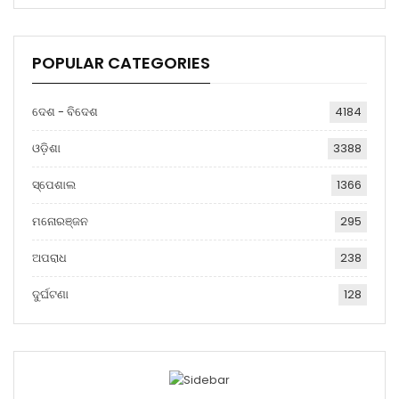
POPULAR CATEGORIES
ଦେଶ - ବିଦେଶ
4184
ଓଡ଼ିଶା
3388
ସ୍ପେଶାଲ
1366
ମନୋରଞ୍ଜନ
295
ଅପରାଧ
238
ଦୁର୍ଘଟଣା
128