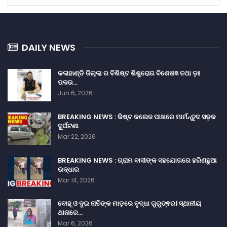
DAILY NEWS
କଳାହାଣ୍ଡି ଜିଲ୍ଲା ର ବିଶିଷ୍ଟ ଶିଶୁରୋଗ ବିଶେଷଜ୍ଞ ତଥା ଡ଼ଃ
ପଳଉ…
Jun 6, 2026
BREAKING NEWS : କିଷ୍ଟ କଲେଜ ପାଖରେ ମାର୍ମନ୍ତୁଦ ସଡ଼କ
ଦୁର୍ଘଟଣା
Mar 22, 2026
BREAKING NEWS : ଗ୍ରାମ ବାସୀଙ୍କ ସହଯୋଗରେ ହରିଣଛୁଆ
ଉଦ୍ଧାର
Mar 14, 2026
ବୋହୂ ଓ ଦୁଇ ନାତିଙ୍କ ମାଡ଼ରେ ବୃଦ୍ଧା ଗୁରୁତ୍ଵର। ସ୍ଥାନୀୟ
ଥାନାରେ…
Mar 6, 2026