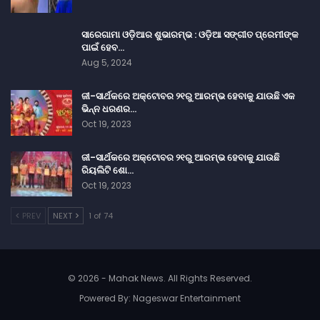
ସାରେଗାମା ଓଡ଼ିଆର ଶୁଭାରମ୍ଭ : ଓଡ଼ିଆ ସଙ୍ଗୀତ ପ୍ରେମୀଙ୍କ
ପାଇଁ ହେବ…
Aug 5, 2024
ଜୀ-ସାର୍ଥକରେ ଅକ୍ଟୋବର ୨୧ରୁ ଆରମ୍ଭ ହେବାକୁ ଯାଉଛି ଏକ
ଭିନ୍ନ ଧରଣର…
Oct 19, 2023
ଜୀ-ସାର୍ଥକରେ ଅକ୍ଟୋବର ୨୧ରୁ ଆରମ୍ଭ ହେବାକୁ ଯାଉଛି
ରିୟଲିଟି ଶୋ…
Oct 19, 2023
PREV
NEXT
1 of 74
© 2026 - Mahak News. All Rights Reserved.
Powered By:
Nageswar Entertainment