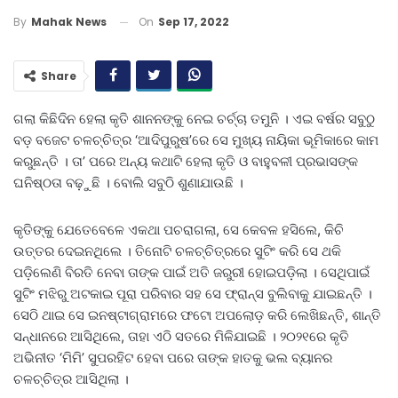
On
Sep 17, 2022
By
Mahak News
Share
ଗଲା କିଛିଦିନ ହେଲା କୃତି ଶାନନଙ୍କୁ ନେଇ ଚର୍ଚ୍ଚା ତମୁନି । ଏଇ ବର୍ଷର ସବୁଠୁ
ବଡ଼ ବଜେଟ ଚଳଚ୍ଚିତ୍ର ‘ଆଦିପୁରୁଷ’ରେ ସେ ମୁଖ୍ୟ ନାୟିକା ଭୂମିକାରେ କାମ
କରୁଛନ୍ତି । ତା’ ପରେ ଅନ୍ୟ କଥାଟି ହେଲା କୃତି ଓ ବାହୁବଳୀ ପ୍ରଭାସଙ୍କ
ଘନିଷ୍ଠତା ବଢ଼ୁଛି । ବୋଲି ସବୁଠି ଶୁଣାଯାଉଛି ।
କୃତିଙ୍କୁ ଯେତେବେଳେ ଏକଥା ପଚରାଗଲା, ସେ କେବଳ ହସିଲେ, କିଚି
ଉତ୍ତର ଦେଇନଥିଲେ । ତିନୋଟି ଚଳଚ୍ଚିତ୍ରରେ ସୁଟିଂ କରି ସେ ଥକି
ପଡ଼ିଲେଣି ବିରତି ନେବା ତାଙ୍କ ପାଇଁ ଅତି ଜରୁରୀ ହୋଇପଡ଼ିଲା । ସେଥିପାଇଁ
ସୁଟିଂ ମଝିରୁ ଅଟକାଇ ପୂରା ପରିବାର ସହ ସେ ଫ୍ରାନ୍ସ ବୁଲିବାକୁ ଯାଇଛନ୍ତି ।
ସେଠି ଥାଇ ସେ ଇନଷ୍ଟାଗ୍ରାମରେ ଫଟୋ ଅପଲୋଡ଼ କରି ଲେଖିଛନ୍ତି, ଶାନ୍ତି
ସନ୍ଧାନରେ ଆସିଥିଲେ, ତାହା ଏଠି ସତରେ ମିଳିଯାଇଛି । ୨୦୨୧ରେ କୃତି
ଅଭିନୀତ ‘ମିମି’ ସୁପରହିଟ ହେବା ପରେ ତାଙ୍କ ହାତକୁ ଭଲ ବ୍ୟାନର
ଚଳଚ୍ଚିତ୍ର ଆସିଥିଲା ।