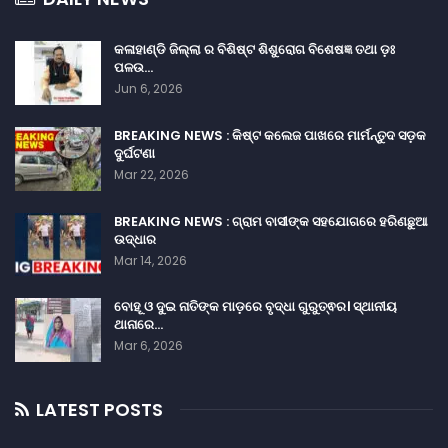
କଳାହାଣ୍ଡି ଜିଲ୍ଲା ର ବିଶିଷ୍ଟ ଶିଶୁରୋଗ ବିଶେଷଜ୍ଞ ତଥା ଡ଼ଃ
ପଳଉ…
Jun 6, 2026
BREAKING NEWS : କିଷ୍ଟ କଲେଜ ପାଖରେ ମାର୍ମନ୍ତୁଦ ସଡ଼କ
ଦୁର୍ଘଟଣା
Mar 22, 2026
BREAKING NEWS : ଗ୍ରାମ ବାସୀଙ୍କ ସହଯୋଗରେ ହରିଣଛୁଆ
ଉଦ୍ଧାର
Mar 14, 2026
ବୋହୂ ଓ ଦୁଇ ନାତିଙ୍କ ମାଡ଼ରେ ବୃଦ୍ଧା ଗୁରୁତ୍ଵର। ସ୍ଥାନୀୟ
ଥାନାରେ…
Mar 6, 2026
LATEST POSTS