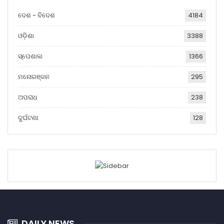
ଦେଶ - ବିଦେଶ
4184
ଓଡ଼ିଶା
3388
ସ୍ପେଶାଲ
1366
ମନୋରଞ୍ଜନ
295
ଅପରାଧ
238
ଦୁର୍ଘଟଣା
128
DAILY NEWS