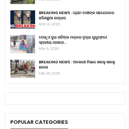
BREAKING NEWS : ଗ୍ରାମ ବାସୀଙ୍କ ସହଯୋଗରେ
ହରିଣଛୁଆ ଉଦ୍ଧାର
Mar 14, 2026
ବୋହୂ ଓ ଦୁଇ ନାତିଙ୍କ ମାଡ଼ରେ ବୃଦ୍ଧା ଗୁରୁତ୍ଵର।
ସ୍ଥାନୀୟ ଥାନାରେ…
Mar 6, 2026
BREAKING NEWS : ଅବକାରୀ ବିଭାଗ ସକାଳୁ ସକାଳୁ
ଛଡାଉ
Feb 24, 2026
POPULAR CATEGORIES