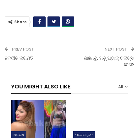
Share
PREV POST
NEXT POST
ହଳଦୀର କରାମତି
ଜାଣନ୍ତୁ, ମଡ଼୍‌ ପ୍ୟାକ୍‌ ଚିକିତ୍ସା
କ’ଣ?
YOU MIGHT ALSO LIKE
All
ଅପରାଧ
ମନୋରଞ୍ଜନ