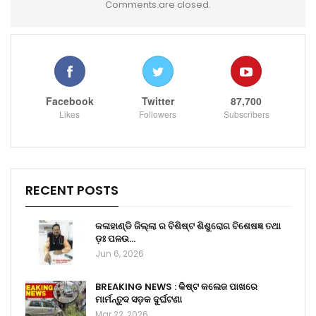
Comments are closed.
Facebook
Twitter
87,700
Likes
Followers
Subscribers
RECENT POSTS
କଳାହାଣ୍ଡି ଜିଲ୍ଲା ର ବିଶିଷ୍ଟ ଶିଶୁରୋଗ ବିଶେଷଜ୍ଞ ତଥା
ଡ଼ଃ ପଳଉ…
Jun 6, 2026
BREAKING NEWS : କିଷ୍ଟ କଲେଜ ପାଖରେ
ମାର୍ମନ୍ତୁଦ ସଡ଼କ ଦୁର୍ଘଟଣା
Mar 22, 2026