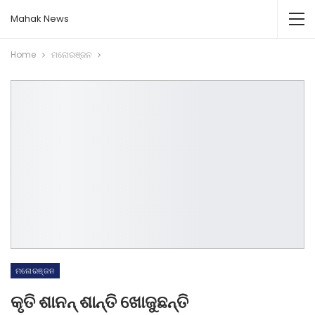
Mahak News
Home
ମନୋରଞ୍ଜନ
ମନୋରଞ୍ଜନ
କୃତି ଶାନନ୍‌ ଶାନ୍ତି ଖୋଜୁଛନ୍ତି