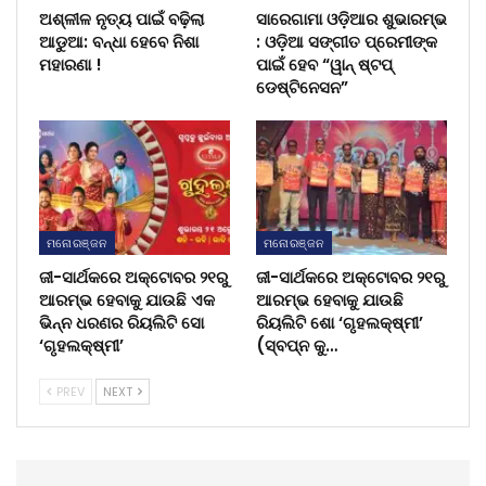
ଅଶ୍ଳୀଳ ନୃତ୍ୟ ପାଇଁ ବଢ଼ିଲା
ସାରେଗାମା ଓଡ଼ିଆର ଶୁଭାରମ୍ଭ
ଆଡୁଆ: ବନ୍ଧା ହେବେ ନିଶା
: ଓଡ଼ିଆ ସଙ୍ଗୀତ ପ୍ରେମୀଙ୍କ
ମହାରଣା !
ପାଇଁ ହେବ “ୱାନ୍ ଷ୍ଟପ୍
ଡେଷ୍ଟିନେସନ”
ମନୋରଞ୍ଜନ
ମନୋରଞ୍ଜନ
ଜୀ-ସାର୍ଥକରେ ଅକ୍ଟୋବର ୨୧ରୁ
ଜୀ-ସାର୍ଥକରେ ଅକ୍ଟୋବର ୨୧ରୁ
ଆରମ୍ଭ ହେବାକୁ ଯାଉଛି ଏକ
ଆରମ୍ଭ ହେବାକୁ ଯାଉଛି
ଭିନ୍ନ ଧରଣର ରିୟଲିଟି ସୋ
ରିୟଲିଟି ଶୋ ‘ଗୃହଲକ୍ଷ୍ମୀ’
‘ଗୃହଲକ୍ଷ୍ମୀ’
(ସ୍ବପ୍ନ କୁ…
PREV
NEXT