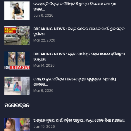
କଳାହାଣ୍ଡି ଜିଲ୍ଲା ର ବିଶିଷ୍ଟ ଶିଶୁରୋଗ ବିଶେଷଜ୍ଞ ତଥା ଡ଼ଃ
ପଳଉ…
Jun 6, 2026
BREAKING NEWS : କିଷ୍ଟ କଲେଜ ପାଖରେ ମାର୍ମନ୍ତୁଦ ସଡ଼କ
ଦୁର୍ଘଟଣା
Mar 22, 2026
BREAKING NEWS : ଗ୍ରାମ ବାସୀଙ୍କ ସହଯୋଗରେ ହରିଣଛୁଆ
ଉଦ୍ଧାର
Mar 14, 2026
ବୋହୂ ଓ ଦୁଇ ନାତିଙ୍କ ମାଡ଼ରେ ବୃଦ୍ଧା ଗୁରୁତ୍ଵର। ସ୍ଥାନୀୟ
ଥାନାରେ…
Mar 6, 2026
ମନୋରଞ୍ଜନ
ଅଶ୍ଳୀଳ ନୃତ୍ୟ ପାଇଁ ବଢ଼ିଲା ଆଡୁଆ: ବନ୍ଧା ହେବେ ନିଶା ମହାରଣା !
Jan 15, 2026