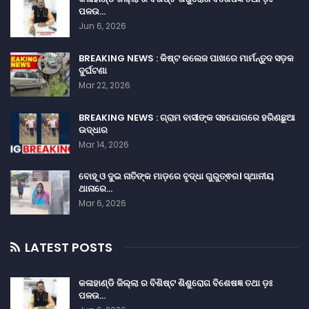
ପଳଉ…
Jun 6, 2026
BREAKING NEWS : କିଷ୍ଟ କଲେଜ ପାଖରେ ମାର୍ମନ୍ତୁଦ ସଡ଼କ
ଦୁର୍ଘଟଣା
Mar 22, 2026
BREAKING NEWS : ଗ୍ରାମ ବାସୀଙ୍କ ସହଯୋଗରେ ହରିଣଛୁଆ
ଉଦ୍ଧାର
Mar 14, 2026
ବୋହୂ ଓ ଦୁଇ ନାତିଙ୍କ ମାଡ଼ରେ ବୃଦ୍ଧା ଗୁରୁତ୍ଵର। ସ୍ଥାନୀୟ
ଥାନାରେ…
Mar 6, 2026
LATEST POSTS
କଳାହାଣ୍ଡି ଜିଲ୍ଲା ର ବିଶିଷ୍ଟ ଶିଶୁରୋଗ ବିଶେଷଜ୍ଞ ତଥା ଡ଼ଃ
ପଳଉ…