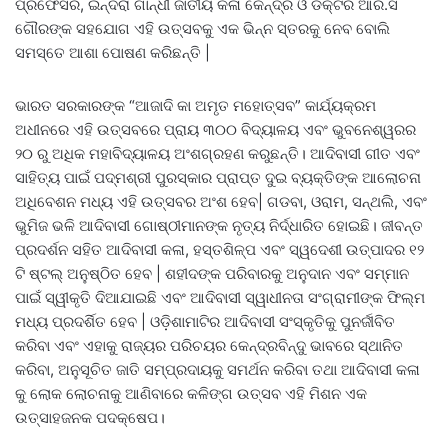
ପ୍ରଫେସର, ଇନ୍ଦିରା ଗାନ୍ଧୀ ଜାତୀୟ କଳା କେନ୍ଦ୍ର ଓ ଡକ୍ଟର ଆର.ସି
ଗୌରଙ୍କ ସହଯୋଗ ଏହି ଉତ୍ସବକୁ ଏକ ଭିନ୍ନ ସ୍ତରକୁ ନେବ ବୋଲି
ସମସ୍ତେ ଆଶା ପୋଷଣ କରିଛନ୍ତି |
ଭାରତ ସରକାରଙ୍କ “ଆଜାଦି କା ଅମୃତ ମହୋତ୍ସବ” କାର୍ଯ୍ୟକ୍ରମ
ଅଧୀନରେ ଏହି ଉତ୍ସବରେ ପ୍ରାୟ ୩୦୦ ବିଦ୍ୟାଳୟ ଏବଂ ଭୁବନେଶ୍ୱରର
୨୦ ରୁ ଅଧିକ ମହାବିଦ୍ୟାଳୟ ଅଂଶଗ୍ରହଣ କରୁଛନ୍ତି। ଆଦିବାସୀ ଗୀତ ଏବଂ
ସାହିତ୍ୟ ପାଇଁ ପଦ୍ମଶ୍ରୀ ପୁରସ୍କାର ପ୍ରାପ୍ତ ଦୁଇ ବ୍ୟକ୍ତିଙ୍କ ଆଲୋଚନା
ଅଧିବେଶନ ମଧ୍ୟ ଏହି ଉତ୍ସବର ଅଂଶ ହେବ| ଗଡବା, ଓରାମ, ସନ୍ଥଲି, ଏବଂ
ଭୁମିଜ ଭଳି ଆଦିବାସୀ ଗୋଷ୍ଠୀମାନଙ୍କ ନୃତ୍ୟ ନିର୍ଦ୍ଧାରିତ ହୋଇଛି। ଜୀବନ୍ତ
ପ୍ରଦର୍ଶନ ସହିତ ଆଦିବାସୀ କଳା, ହସ୍ତଶିଳ୍ପ ଏବଂ ସ୍ୱଦେଶୀ ଉତ୍ପାଦର ୧୨
ଟି ଷ୍ଟଲ୍ ଅନୁଷ୍ଠିତ ହେବ | ଶହୀଦଙ୍କ ପରିବାରକୁ ଅନୁଦାନ ଏବଂ ସମ୍ମାନ
ପାଇଁ ସ୍ୱୀକୃତି ଦିଆଯାଇଛି ଏବଂ ଆଦିବାସୀ ସ୍ୱାଧୀନତା ସଂଗ୍ରାମୀଙ୍କ ଫିଲ୍ମ
ମଧ୍ୟ ପ୍ରଦର୍ଶିତ ହେବ | ଓଡ଼ିଶାମାଟିର ଆଦିବାସୀ ସଂସ୍କୃତିକୁ ପୁନର୍ଜୀବିତ
କରିବା ଏବଂ ଏହାକୁ ରାଜ୍ୟର ପରିଚୟର କେନ୍ଦ୍ରବିନ୍ଦୁ ଭାବରେ ସ୍ଥାନିତ
କରିବା, ଅନୁସୂଚିତ ଜାତି ସମ୍ପ୍ରଦାୟକୁ ସମର୍ଥନ କରିବା ତଥା ଆଦିବାସୀ କଳା
କୁ ଲୋକ ଲୋଚନାକୁ ଆଣିବାରେ କଳିଙ୍ଗ ଉତ୍ସବ ଏହି ମିଶନ ଏକ
ଉତ୍ସାହଜନକ ପଦକ୍ଷେପ।