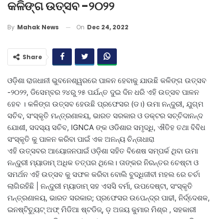
କଳିଙ୍ଗ ଉତ୍ସବ -୨୦୨୨
On
Dec 24, 2022
By
Mahak News
Share
ଓଡ଼ିଶା ରାଜଧାନୀ ଭୁବନେଶ୍ୱରରେ ପାଳନ ହେବାକୁ ଯାଉଛି କଳିଙ୍ଗ ଉତ୍ସବ
-୨୦୨୨, ଡିସେମ୍ବର ୨୪ରୁ ୨୫ ପର୍ଯନ୍ତ ଦୁଇ ଦିନ ଧରି ଏହି ଉତ୍ସବ ପାଳନ
ହେବ । କଳିଙ୍ଗ ଉତ୍ସବ ହେଉଛି ପ୍ରଫେସର (ଡ।) ଉମା ନନ୍ଦୁରୀ, ଯୁଗ୍ମ
ସଚିବ, ସଂସ୍କୃତି ମନ୍ତ୍ରଣାଳୟ, ଭାରତ ସରକାର ଓ ଡକ୍ଟର ସଚ୍ଚିଦାନନ୍ଦ
ଯୋଶୀ, ସଦସ୍ୟ ସଚିବ, IGNCA ଙ୍କ ଓଡିଶାର ସମୃଦ୍ଧି, ଐତିହ ତଥା ବିବିଧ
ସଂସ୍କୃତି କୁ ପାଳନ କରିବା ପାଇଁ ଏକ ଅନନ୍ୟ ଚିନ୍ତାଧାରା
ଏହି ଉତ୍ସବର ଆୟୋଜନପାଇଁ ଓଡ଼ିଶା ସହିତ ବିଶେଷ ସମ୍ପର୍କ ଥିବା ଉମା
ନନ୍ଦୁରୀ ମ୍ୟାଡାମ୍ ଅଧିକ ତତ୍ପର ଥିଲେ। ତାଙ୍କର ନିରନ୍ତର ଚେଷ୍ଟା ଓ
ସମର୍ଥନ ଏହି ଉତ୍ସବ କୁ ସଫଳ କରିବା ବୋଲି ବୁଦ୍ଧିଜୀବୀ ମହଲ ରେ ଚର୍ଚା
ଲାଗିରହିଛି | ନନ୍ଦୁରୀ ମ୍ୟାଡାମ୍ ସହ ଏସସି ବର୍ମା, ଉପଦେଷ୍ଟା, ସଂସ୍କୃତି
ମନ୍ତ୍ରଣାଳୟ, ଭାରତ ସରକାର; ପ୍ରଫେସର ଉପେନ୍ଦ୍ର ପାଢୀ, ନିର୍ଦ୍ଦେଶକ,
ଇନଷ୍ଟିଚ୍ୟୁଟ୍ ଅଫ୍ ମିଡିଆ ଷ୍ଟଡିଜ୍, ଡ଼ ଅଜୟ କୁମାର ମିଶ୍ର , ସହକାରୀ