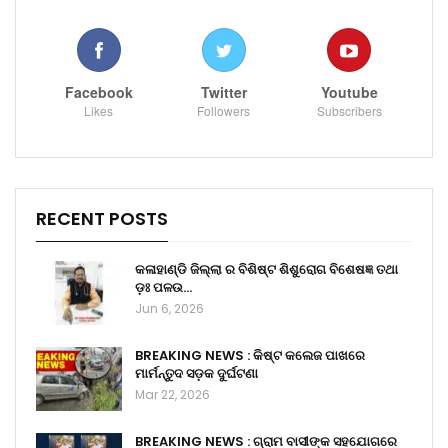
Facebook
Twitter
Youtube
Likes
Followers
Subscribers
RECENT POSTS
କଳାହାଣ୍ଡି ଜିଲ୍ଲା ର ବିଶିଷ୍ଟ ଶିଶୁରୋଗ ବିଶେଷଜ୍ଞ ତଥା
ଡ଼ଃ ପଳଉ…
Jun 6, 2026
BREAKING NEWS : କିଷ୍ଟ କଲେଜ ପାଖରେ
ମାର୍ମନ୍ତୁଦ ସଡ଼କ ଦୁର୍ଘଟଣା
Mar 22, 2026
BREAKING NEWS : ଗ୍ରାମ ବାସୀଙ୍କ ସହଯୋଗରେ