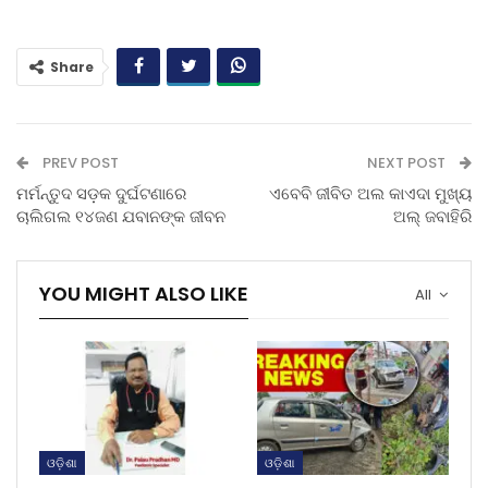
Share
PREV POST
NEXT POST
ମର୍ମନ୍ତୁଦ ସଡ଼କ ଦୁର୍ଘଟଣାରେ
ଏବେବି ଜୀବିତ ଅଲ କାଏଦା ମୁଖ୍ୟ
ଚାଲିଗଲ ୧୪ଜଣ ଯବାନଙ୍କ ଜୀବନ
ଅଲ୍ ଜବାହିରି
YOU MIGHT ALSO LIKE
All
ଓଡ଼ିଶା
ଓଡ଼ିଶା