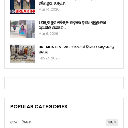
ହରିଣଛୁଆ ଉଦ୍ଧାର
Mar 14, 2026
ବୋହୂ ଓ ଦୁଇ ନାତିଙ୍କ ମାଡ଼ରେ ବୃଦ୍ଧା ଗୁରୁତ୍ଵର।
ସ୍ଥାନୀୟ ଥାନାରେ…
Mar 6, 2026
BREAKING NEWS : ଅବକାରୀ ବିଭାଗ ସକାଳୁ ସକାଳୁ
ଛଡାଉ
Feb 24, 2026
POPULAR CATEGORIES
ଦେଶ - ବିଦେଶ
4184