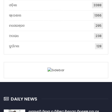
ଓଡ଼ିଶା
3388
ସ୍ପେଶାଲ
1366
ମନୋରଞ୍ଜନ
295
ଅପରାଧ
238
ଦୁର୍ଘଟଣା
128
DAILY NEWS
କଳାହାଣ୍ଡି ଜିଲ୍ଲା ର ବିଶିଷ୍ଟ ଶିଶୁରୋଗ ବିଶେଷଜ୍ଞ ତଥା ଡ଼ଃ