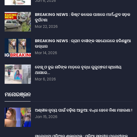
Jun 6, 2026
BREAKING NEWS : କିଷ୍ଟ କଲେଜ ପାଖରେ ମାର୍ମନ୍ତୁଦ ସଡ଼କ
ଦୁର୍ଘଟଣା
Mar 22, 2026
BREAKING NEWS : ଗ୍ରାମ ବାସୀଙ୍କ ସହଯୋଗରେ ହରିଣଛୁଆ
ଉଦ୍ଧାର
Mar 14, 2026
ବୋହୂ ଓ ଦୁଇ ନାତିଙ୍କ ମାଡ଼ରେ ବୃଦ୍ଧା ଗୁରୁତ୍ଵର। ସ୍ଥାନୀୟ
ଥାନାରେ…
Mar 6, 2026
ମନୋରଞ୍ଜନ
ଅଶ୍ଳୀଳ ନୃତ୍ୟ ପାଇଁ ବଢ଼ିଲା ଆଡୁଆ: ବନ୍ଧା ହେବେ ନିଶା ମହାରଣା !
Jan 15, 2026
ସାରେଗାମା ଓଡ଼ିଆର ଶୁଭାରମ୍ଭ : ଓଡ଼ିଆ ସଙ୍ଗୀତ ପ୍ରେମୀଙ୍କ