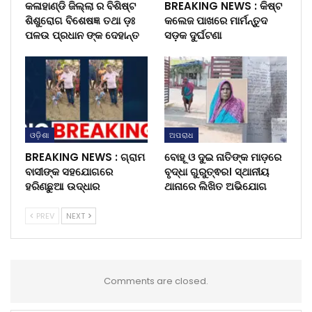
କଳାହାଣ୍ଡି ଜିଲ୍ଲା ର ବିଶିଷ୍ଟ
BREAKING NEWS : କିଷ୍ଟ
ଶିଶୁରୋଗ ବିଶେଷଜ୍ଞ ତଥା ଡ଼ଃ
କଲେଜ ପାଖରେ ମାର୍ମନ୍ତୁଦ
ପଳଉ ପ୍ରଧାନ ଙ୍କ ଦେହାନ୍ତ
ସଡ଼କ ଦୁର୍ଘଟଣା
ଓଡ଼ିଶା
ଅପରାଧ
BREAKING NEWS : ଗ୍ରାମ
ବୋହୂ ଓ ଦୁଇ ନାତିଙ୍କ ମାଡ଼ରେ
ବାସୀଙ୍କ ସହଯୋଗରେ
ବୃଦ୍ଧା ଗୁରୁତ୍ଵର। ସ୍ଥାନୀୟ
ହରିଣଛୁଆ ଉଦ୍ଧାର
ଥାନାରେ ଲିଖିତ ଅଭିଯୋଗ
PREV
NEXT
Comments are closed.