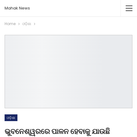
Mahak News
Home
ଓଡ଼ିଶା
ଓଡ଼ିଶା
ଭୁବନେଶ୍ୱରରେ ପାଳନ ହେବାକୁ ଯାଉଛି