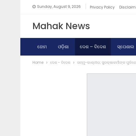
Sunday, August 9, 2026
Privacy Policy
Disclaim
Mahak News
ହୋମ
ଓଡ଼ିଶା
ଦେଶ – ବିଦେଶ
ସ୍ପେଶାଲ
Home
ଦେଶ - ବିଦେଶ
ଜମ୍ମୁ-କାଶ୍ମୀର; ସୁରକ୍ଷାକର୍ମୀଙ୍କ ଗୁଳ