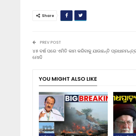
Share
PREV POST
୪୫ ବର୍ଷ ପରେ ଏମିତି କାମ କରିବାକୁ ଯାଉଛନ୍ତି ପ୍ରଧାନମନ୍ତ୍
ମୋଦି
YOU MIGHT ALSO LIKE