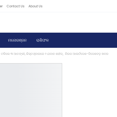
er
Contact Us
About Us
ମନୋରଞ୍ଜନ
ରାଶିଫଳ
ିରେ ଟଳିଲେ ୩ ଆତଙ୍କୀ, କିସ୍ତଓ୍ବାରରେ ୨ ଯବାନ ଶହୀଦ୍‌.. ନିଉଜ ଆଲର୍ଟଦେଶ-ବିଦେଶବଡ଼ ଖବର