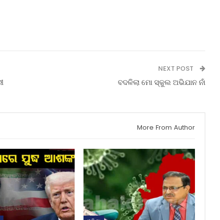
NEXT POST
ରୀ
ବଦଳିଲା ମୋ ସ୍କୁଲ ଅଭିଯାନ ନାଁ
More From Author