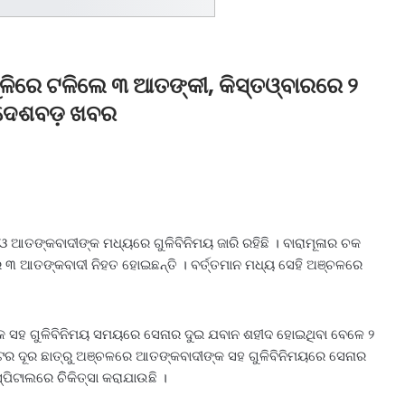
ଗୁଳିରେ ଟଳିଲେ ୩ ଆତଙ୍କୀ, କିସ୍ତଓ୍ବାରରେ ୨
ବିଦେଶବଡ଼ ଖବର
 ଓ ଆତଙ୍କବାଦୀଙ୍କ ମଧ୍ୟରେ ଗୁଳିବିନିମୟ ଜାରି ରହିଛି । ବାରାମୂଳାର ଚକ
େ ୩ ଆତଙ୍କବାଦୀ ନିହତ ହୋଇଛନ୍ତି । ବର୍ତ୍ତମାନ ମଧ୍ୟ ସେହି ଅଞ୍ଚଳରେ
ୀଙ୍କ ସହ ଗୁଳିବିନିମୟ ସମୟରେ ସେନାର ଦୁଇ ଯବାନ ଶହୀଦ ହୋଇଥିବା ବେଳେ ୨
ଟର ଦୂର ଛାତ୍ରୁ ଅଞ୍ଚଳରେ ଆତଙ୍କବାଦୀଙ୍କ ସହ ଗୁଳିବିନିମୟରେ ସେନାର
ିଟାଲରେ ଚିିକିତ୍ସା କରାଯାଉଛି ।