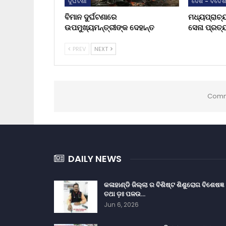
ଦୁର୍ଘଟଣା
ଦେଶ - ବିଦେ
ବିମାନ ଦୁର୍ଘଟଣାରେ
ମଧ୍ୟପ୍ରାଚ୍
ଉପମୁଖ୍ୟମନ୍ତ୍ରୀଙ୍କ ଦେହାନ୍ତ
ସେନା ପ୍ରତ୍
PREV
NEXT
Comm
DAILY NEWS
କଳାହାଣ୍ଡି ଜିଲ୍ଲା ର ବିଶିଷ୍ଟ ଶିଶୁରୋଗ ବିଶେଷଜ୍ଞ
ତଥା ଡ଼ଃ ପଳଉ…
Jun 6, 2026