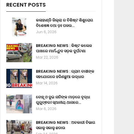
RECENT POSTS
କଳାହାଣ୍ଡି ଜିଲ୍ଲା ର ବିଶିଷ୍ଟ ଶିଶୁରୋଗ
ବିଶେଷଜ୍ଞ ତଥା ଡ଼ଃ ପଳଉ…
Jun 6, 2026
BREAKING NEWS : କିଷ୍ଟ କଲେଜ
ପାଖରେ ମାର୍ମନ୍ତୁଦ ସଡ଼କ ଦୁର୍ଘଟଣା
Mar 22, 2026
BREAKING NEWS : ଗ୍ରାମ ବାସୀଙ୍କ
ସହଯୋଗରେ ହରିଣଛୁଆ ଉଦ୍ଧାର
Mar 14, 2026
ବୋହୂ ଓ ଦୁଇ ନାତିଙ୍କ ମାଡ଼ରେ ବୃଦ୍ଧା
ଗୁରୁତ୍ଵର। ସ୍ଥାନୀୟ ଥାନାରେ…
Mar 6, 2026
BREAKING NEWS : ଅବକାରୀ ବିଭାଗ
ସକାଳୁ ସକାଳୁ ଛଡାଉ