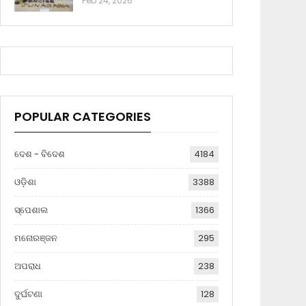
Feb 24, 2026
POPULAR CATEGORIES
ଦେଶ - ବିଦେଶ
4184
ଓଡ଼ିଶା
3388
ସ୍ପେଶାଲ
1366
ମନୋରଞ୍ଜନ
295
ଅପରାଧ
238
ଦୁର୍ଘଟଣା
128