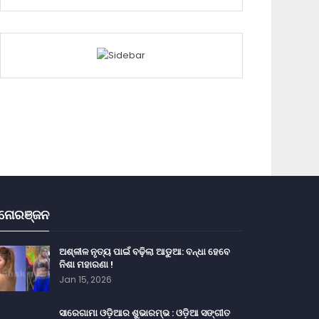
ନୋରଞ୍ଜନ
ଅଶ୍ଳୀଳ ନୃତ୍ୟ ପାଇଁ ବଢ଼ିଲା ଆଡୁଆ: ବନ୍ଧା ହେବେ
ନିଶା ମହାରଣା !
Jan 15, 2026
ସାରେଗାମା ଓଡ଼ିଆର ଶୁଭାରମ୍ଭ : ଓଡ଼ିଆ ସଙ୍ଗୀତ