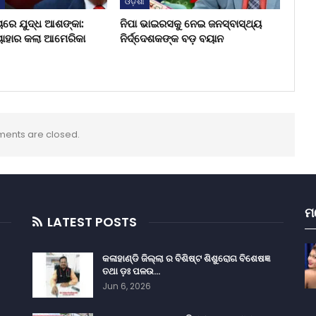
ଶ
ଓଡ଼ିଶା
ୟରେ ଯୁଦ୍ଧ ଆଶଙ୍କା:
ନିପା ଭାଇରସକୁ ନେଇ ଜନସ୍ବାସ୍ଥ୍ୟ
ୟାହାର କଲା ଆମେରିକା
ନିର୍ଦ୍ଦେଶକଙ୍କ ବଡ଼ ବୟାନ
ents are closed.
ମ
LATEST POSTS
କଳାହାଣ୍ଡି ଜିଲ୍ଲା ର ବିଶିଷ୍ଟ ଶିଶୁରୋଗ ବିଶେଷଜ୍ଞ
ତଥା ଡ଼ଃ ପଳଉ…
Jun 6, 2026