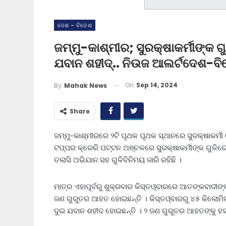
ଦେଶ - ବିଦେଶ
ଜମ୍ମୁ-କାଶ୍ମୀର; ସୁରକ୍ଷାକର୍ମୀଙ୍କ 
ଯବାନ ଶହୀଦ୍‌.. ନିଉଜ ଆଲର୍ଟଦେଶ-
On
Sep 14, 2024
By
Mahak News
Share
ଜମ୍ମୁ-କାଶ୍ମୀରରେ ୨ଟି ପୃଥକ ପୃଥକ ସ୍ଥାନରେ ସୁରକ୍ଷାକର୍ମୀ
ଟପ୍ପର କ୍ରେରି ପଟ୍ଟନ ଅଞ୍ଚଳରେ ସୁରକ୍ଷାକର୍ମୀଙ୍କ ଗୁଳିର
ତଲାସି ଅଭିଯାନ ସହ ଗୁଳିବିନିମୟ ଜାରି ରହିଛି ।
ମାତ୍ର ଏହାପୂର୍ବରୁ ଶୁକ୍ରବାର କିସ୍ତଓ୍ବାରରେ ଆତଙ୍କବାଦ
ଜଣ ଗୁରୁତର ଆହତ ହୋଇଛନ୍ତି । କିସ୍ତଓ୍ବାରରୁ ୪୫ କିଲୋମି
ଦୁଇ ଯବାନ ଶହୀଦ ହୋଇଛନ୍ତି । ୨ ଜଣ ଗୁରୁତର ଆହତଙ୍କୁ ହସ୍ପ