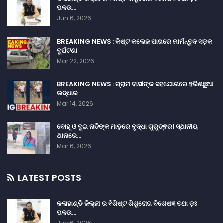
ପଳଉ…
Jun 6, 2026
BREAKING NEWS : କିଷ୍ଟ କଲେଜ ପାଖରେ ମାର୍ମନ୍ତୁଦ ସଡ଼କ
ଦୁର୍ଘଟଣା
Mar 22, 2026
BREAKING NEWS : ଗ୍ରାମ ବାସୀଙ୍କ ସହଯୋଗରେ ହରିଣଛୁଆ
ଉଦ୍ଧାର
Mar 14, 2026
ବୋହୂ ଓ ଦୁଇ ନାତିଙ୍କ ମାଡ଼ରେ ବୃଦ୍ଧା ଗୁରୁତ୍ଵର। ସ୍ଥାନୀୟ
ଥାନାରେ…
Mar 6, 2026
LATEST POSTS
କଳାହାଣ୍ଡି ଜିଲ୍ଲା ର ବିଶିଷ୍ଟ ଶିଶୁରୋଗ ବିଶେଷଜ୍ଞ ତଥା ଡ଼ଃ
ପଳଉ…
Jun 6, 2026