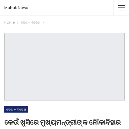
Mahak News
Home
ଦେଶ - ବିଦେଶ
ଦେଶ - ବିଦେଶ
କେଉଁ ଖୁସିରେ ମୁଖ୍ୟମନ୍ତ୍ରୀଙ୍କ ନୌକାବିହାର