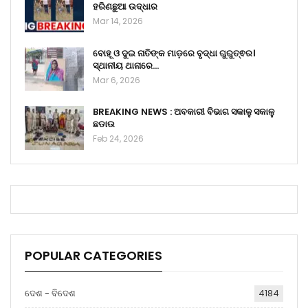
ହରିଣଛୁଆ ଉଦ୍ଧାର
Mar 14, 2026
ବୋହୂ ଓ ଦୁଇ ନାତିଙ୍କ ମାଡ଼ରେ ବୃଦ୍ଧା ଗୁରୁତ୍ଵର।
ସ୍ଥାନୀୟ ଥାନାରେ…
Mar 6, 2026
BREAKING NEWS : ଅବକାରୀ ବିଭାଗ ସକାଳୁ ସକାଳୁ
ଛଡାଉ
Feb 24, 2026
POPULAR CATEGORIES
ଦେଶ - ବିଦେଶ
4184