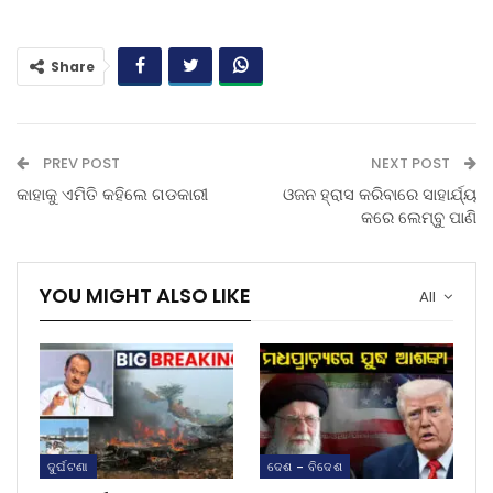
Share
PREV POST
NEXT POST
କାହାକୁ ଏମିତି କହିଲେ ଗଡକାରୀ
ଓଜନ ହ୍ରାସ କରିବାରେ ସାହାର୍ଯ୍ୟ
କରେ ଲେମ୍ବୁ ପାଣି
YOU MIGHT ALSO LIKE
All
ଦୁର୍ଘଟଣା
ଦେଶ - ବିଦେଶ