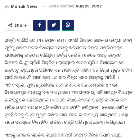
Last updated
Aug 28, 2022
By
Mahak News
Share
ରାଞ୍ଚି: ଘାରିଛି ଘୋଡା ବେପାର ଭୟ। ଏହାରି ଭିତରେ ସରକାର ଭଙ୍ଗା ହେବା
ପୂର୍ବରୁ ଶାସକ ଦଳର ବିଧାୟକମାନଙ୍କୁ ଛତିଶଗଡ କିମ୍ବା ପଶ୍ଚିମବଙ୍ଗ
ପଠାଇବାକୁ ଉଦ୍ୟମ ଚାଲିଥିବା ଚର୍ଚ୍ଚା ହେଉଛି। ତେବେ ଏସବୁ ସଙ୍କଟ
ଭିତରେ କିନ୍ତୁ ଚାଲିଛି ପିକ୍‌ନିକ୍‌। ରାଜ୍ୟରେ ଶାସକ ୟୁପିଏ ବିଧାୟକମାନେ
ଲତରାତୁ ଡ୍ୟାମ୍‌ରେ ପରିବାର ସହ ମଜାମସ୍ତି କରିବା ସହ ଚିନ୍ତା ମୁକ୍ତ ରହିବା
ପାଇଁ ଖାଉଛନ୍ତି ମାସଂ ଭାତ। ଯାହାର ଚିତ୍ର ଏବେ ସାମ୍ନାକୁ ଆସିଛି ।
ଏହି ବସ୍‌ରେ, ମୁଖମନ୍ତ୍ରୀଙ୍କ ସମେତ ଶାସକ ମହାମେଣ୍ଟର ୪୯ ଜଣ
ବିଧାୟକଙ୍କ ମଧ୍ୟରୁ ୪୩ ଜଣ ଥିଲେ। ଅପରାହ୍ନରେ, ଏହି ସମସ୍ତ ବିଧାୟକ
ଲତରାତୁରେ ପହଞ୍ଚିଥିଲେ। ଏଠାରେ ବିଧାୟକମାନେ ପହଞ୍ଚିବା ପରେ ନିଜ
ପରିବାର ସହ ମଉଜ ମସ୍ତି କରିବା ସହ ବୋଟିଂ କରିଥିଲେ। କେବଳ ସେତିକୁ
ନୁହେଁ ନିଜକୁ ଚିନ୍ତା ମୁକ୍ତ ରଖିବା ପାଇଁ ମାଂସ ଭାତ ମଧ୍ୟ ଖାଇଥିଲେ। ଏହା
ପରେ ସମସ୍ତେ ବିଳମ୍ବିତ ରାତିରେ ରାଞ୍ଚି ଅଭିମୁଖେ ଯାତ୍ରା କରିଥିଲେ।
ଏହାକୁ ନେଇ କଂଗ୍ରେସ ବିଧାୟକ ଶିଳ୍ପୀ ନେହା ତିର୍କିଙ୍କ ବୟାନ ମଧ୍ୟ