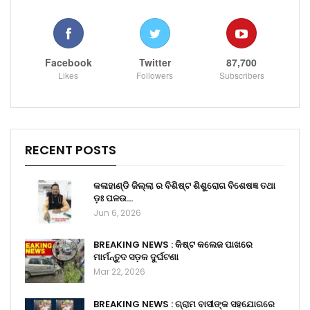
Facebook
Twitter
87,700
Likes
Followers
Subscribers
RECENT POSTS
କଳାହାଣ୍ଡି ଜିଲ୍ଲା ର ବିଶିଷ୍ଟ ଶିଶୁରୋଗ ବିଶେଷଜ୍ଞ ତଥା
ଡ଼ଃ ପଳଉ…
Jun 6, 2026
BREAKING NEWS : କିଷ୍ଟ କଲେଜ ପାଖରେ
ମାର୍ମନ୍ତୁଦ ସଡ଼କ ଦୁର୍ଘଟଣା
Mar 22, 2026
BREAKING NEWS : ଗ୍ରାମ ବାସୀଙ୍କ ସହଯୋଗରେ