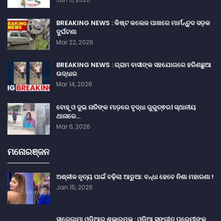
BREAKING NEWS : କିଷ୍ଟ କଲେଜ ପାଖରେ ମାର୍ମନ୍ତୁଦ ସଡ଼କ
ଦୁର୍ଘଟଣା
Mar 22, 2026
BREAKING NEWS : ଗ୍ରାମ ବାସୀଙ୍କ ସହଯୋଗରେ ହରିଣଛୁଆ
ଉଦ୍ଧାର
Mar 14, 2026
ବୋହୂ ଓ ଦୁଇ ନାତିଙ୍କ ମାଡ଼ରେ ବୃଦ୍ଧା ଗୁରୁତ୍ଵର। ସ୍ଥାନୀୟ
ଥାନାରେ…
Mar 6, 2026
ମନୋରଞ୍ଜନ
ଅଶ୍ଳୀଳ ନୃତ୍ୟ ପାଇଁ ବଢ଼ିଲା ଆଡୁଆ: ବନ୍ଧା ହେବେ ନିଶା ମହାରଣା !
Jan 15, 2026
ସାରେଗାମା ଓଡ଼ିଆର ଶୁଭାରମ୍ଭ : ଓଡ଼ିଆ ସଙ୍ଗୀତ ପ୍ରେମୀଙ୍କ