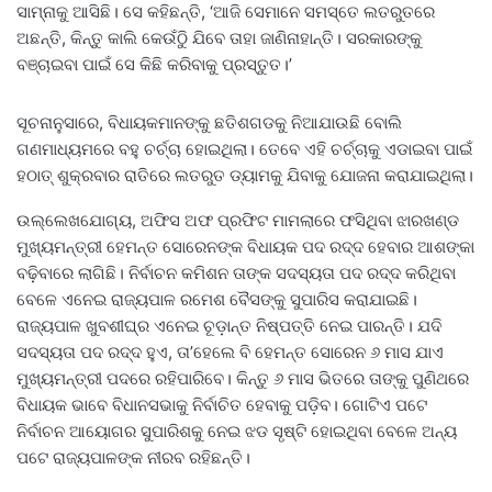
ସାମ୍ନାକୁ ଆସିଛି। ସେ କହିଛନ୍ତି, ‘ଆଜି ସେମାନେ ସମସ୍ତେ ଲତରୁତରେ
ଅଛନ୍ତି, କିନ୍ତୁ କାଲି କେଉଁଠିୁ ଯିବେ ତାହା ଜାଣିନାହାନ୍ତି। ସରକାରଙ୍କୁ
ବଞ୍ଚାଇବା ପାଇଁ ସେ କିଛି କରିବାକୁ ପ୍ରସ୍ତୁତ।’
ସୂଚନାନୁସାରେ, ବିଧାୟକମାନଙ୍କୁ ଛତିଶଗଡକୁ ନିଆଯାଉଛି ବୋଲି
ଗଣମାଧ୍ୟମରେ ବହୁ ଚର୍ଚ୍ଚା ହୋଇଥିଲା। ତେବେ ଏହି ଚର୍ଚ୍ଚାକୁ ଏଡାଇବା ପାଇଁ
ହଠାତ୍ ଶୁକ୍ରବାର ରାତିରେ ଲତରୁତ ଡ୍ୟାମକୁ ଯିବାକୁ ଯୋଜନା କରାଯାଇଥିଲା।
ଉଲ୍ଲେଖଯୋଗ୍ୟ, ଅଫିସ ଅଫ ପ୍ରଫିଟ ମାମଲାରେ ଫସିଥିବା ଝାରଖଣ୍ଡ
ମୁଖ୍ୟମନ୍ତ୍ରୀ ହେମନ୍ତ ସୋରେନଙ୍କ ବିଧାୟକ ପଦ ରଦ୍ଦ ହେବାର ଆଶଙ୍କା
ବଢ଼ିବାରେ ଲାଗିଛି। ନିର୍ବାଚନ କମିଶନ ତାଙ୍କ ସଦସ୍ୟତା ପଦ ରଦ୍ଦ କରିଥିବା
ବେଳେ ଏନେଇ ରାଜ୍ୟପାଳ ରମେଶ ବୈସଙ୍କୁ ସୁପାରିସ କରାଯାଇଛି।
ରାଜ୍ୟପାଳ ଖୁବଶୀଘ୍ର ଏନେଇ ଚୂଡ଼ାନ୍ତ ନିଷ୍ପତ୍ତି ନେଇ ପାରନ୍ତି। ଯଦି
ସଦସ୍ୟତା ପଦ ରଦ୍ଦ ହୁଏ, ତା’ହେଲେ ବି ହେମନ୍ତ ସୋରେନ ୬ ମାସ ଯାଏ
ମୁଖ୍ୟମନ୍ତ୍ରୀ ପଦରେ ରହିପାରିବେ। କିନ୍ତୁ ୬ ମାସ ଭିତରେ ତାଙ୍କୁ ପୁଣିଥରେ
ବିଧାୟକ ଭାବେ ବିଧାନସଭାକୁ ନିର୍ବାଚିତ ହେବାକୁ ପଡ଼ିବ। ଗୋଟିଏ ପଟେ
ନିର୍ବାଚନ ଆୟୋଗର ସୁପାରିଶକୁ ନେଇ ଝଡ ସୃଷ୍ଟି ହୋଇଥିବା ବେଳେ ଅନ୍ୟ
ପଟେ ରାଜ୍ୟପାଳଙ୍କ ନୀରବ ରହିଛନ୍ତି।