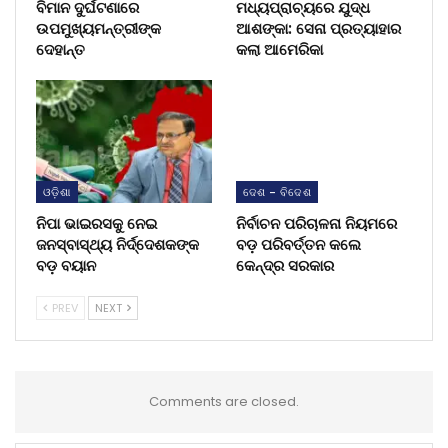
ବିମାନ ଦୁର୍ଘଟଣାରେ
ମଧ୍ୟପ୍ରାଚ୍ୟରେ ଯୁଦ୍ଧ
ଉପମୁଖ୍ୟମନ୍ତ୍ରୀଙ୍କ
ଆଶଙ୍କା: ସେନା ପ୍ରତ୍ୟାହାର
ଦେହାନ୍ତ
କଲା ଆମେରିକା
ଓଡ଼ିଶା
ଦେଶ - ବିଦେଶ
ନିପା ଭାଇରସକୁ ନେଇ
ନିର୍ବାଚନ ପରିଚାଳନା ନିୟମରେ
ଜନସ୍ବାସ୍ଥ୍ୟ ନିର୍ଦ୍ଦେଶକଙ୍କ
ବଡ଼ ପରିବର୍ତ୍ତନ କଲେ
ବଡ଼ ବୟାନ
କେନ୍ଦ୍ର ସରକାର
PREV
NEXT
Comments are closed.