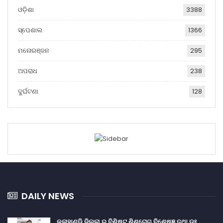
ଓଡ଼ିଶା
3388
ସ୍ପେଶାଲ
1366
ମନୋରଞ୍ଜନ
295
ଅପରାଧ
238
ଦୁର୍ଘଟଣା
128
DAILY NEWS
କଳାହାଣ୍ଡି ଜିଲ୍ଲା ର ବିଶିଷ୍ଟ ଶିଶୁରୋଗ ବିଶେଷଜ୍ଞ ତଥା ଡ଼ଃ