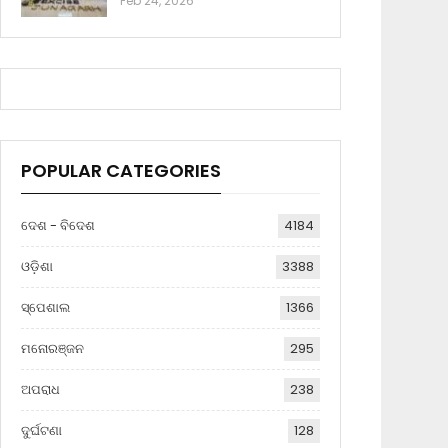
Feb 24, 2026
POPULAR CATEGORIES
ଦେଶ - ବିଦେଶ
4184
ଓଡ଼ିଶା
3388
ସ୍ପେଶାଲ
1366
ମନୋରଞ୍ଜନ
295
ଅପରାଧ
238
ଦୁର୍ଘଟଣା
128