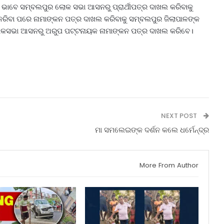
ର୍ଥୀ ଭାବେ ସମ୍ବଲପୁର ଲୋକ ସଭା ଆସନରୁ ପ୍ରାର୍ଥୀପତ୍ର ଦାଖଲ କରିବାକୁ
ରିବା ପରେ ନାମାଙ୍କନ ପତ୍ର ଦାଖଲ କରିବାକୁ ସମ୍ବଲପୁର ଜିଲାପାଳଙ୍କ
ୀ ଲୋକସଭା ଆସନରୁ ଅରୁପ ପଟ୍ଟନାୟକ ନାମାଙ୍କନ ପତ୍ର ଦାଖଲ କରିବେ।
NEXT POST
ମା ସମଲେଇଙ୍କ ଦର୍ଶନ କଲେ ଧର୍ମେନ୍ଦ୍ର
More From Author