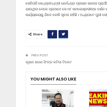
ସେହିପରି କେନ୍ଦ୍ରମନ୍ତ୍ରୀ ଧର୍ମେନ୍ଦ୍ର ପ୍ରଧାନ ଭାଜପା ପ୍ରା
ଯାଉଥିବା ବେଳେ ପ୍ରଥମେ ସେ ମା’ ସମଲେଶ୍ବରୀଙ୍କ ଦର୍ଶନ କ
କାର୍ଯ୍ୟାଳୟକୁ ଯିବେ ବୋଳି ସୂଚନା ରହିଛି। ଅନ୍ୟପଟେ ପୁର
Share
PREV POST
ଭୂଷଣ ଶରଣ ସିଂଙ୍କ କଟିଲା ଟିକେଟ
YOU MIGHT ALSO LIKE