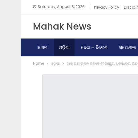
Saturday, August 8, 2026
Privacy Policy
Disclai
Mahak News
ହୋମ
ଓଡ଼ିଶା
ଦେଶ – ବିଦେଶ
ସ୍ପେଶାଲ
Home
ଓଡ଼ିଶା
ଆଜି ନାମାଙ୍କନ ଭରିବେ ହେଭିୱେଟ, ଧର୍ମେନ୍ଦ୍ର, ଅ