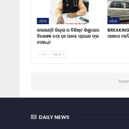
ଓଡ଼ିଶା
ଓଡ଼ିଶା
କଳାହାଣ୍ଡି ଜିଲ୍ଲା ର ବିଶିଷ୍ଟ ଶିଶୁରୋଗ
BREAKING 
ବିଶେଷଜ୍ଞ ତଥା ଡ଼ଃ ପଳଉ ପ୍ରଧାନ ଙ୍କ
ପାଖରେ ମାର୍ମ
ଦେହାନ୍ତ
PREV
NEXT
Comm
DAILY NEWS