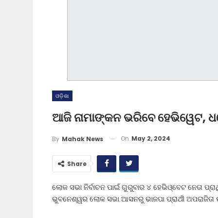
ଓଡ଼ିଶା
ଆଜି ନାମାଙ୍କନ ଭରିବେ ହେଭିୱେଟ, ଧର
On
May 2, 2024
By
Mahak News
Share
ଲୋକ ସଭା ନିର୍ବାଚନ ପାଇଁ ଗୁରୁବାର ୪ ହେଭିଓ୍ବେଟ ନେତା ପ୍
ଭୁବନେଶ୍ୱର ଲୋକ ସଭା ଆସନରୁ ଭାଜପା ପ୍ରାର୍ଥୀ ଅପରାଜିତା ଷ