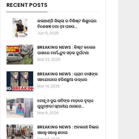
RECENT POSTS
କଳାହାଣ୍ଡି ଜିଲ୍ଲା ର ବିଶିଷ୍ଟ ଶିଶୁରୋଗ
ବିଶେଷଜ୍ଞ ତଥା ଡ଼ଃ ପଳଉ…
Jun 6, 2026
BREAKING NEWS : କିଷ୍ଟ କଲେଜ
ପାଖରେ ମାର୍ମନ୍ତୁଦ ସଡ଼କ ଦୁର୍ଘଟଣା
Mar 22, 2026
BREAKING NEWS : ଗ୍ରାମ ବାସୀଙ୍କ
ସହଯୋଗରେ ହରିଣଛୁଆ ଉଦ୍ଧାର
Mar 14, 2026
ବୋହୂ ଓ ଦୁଇ ନାତିଙ୍କ ମାଡ଼ରେ ବୃଦ୍ଧା
ଗୁରୁତ୍ଵର। ସ୍ଥାନୀୟ ଥାନାରେ…
Mar 6, 2026
BREAKING NEWS : ଅବକାରୀ ବିଭାଗ
ସକାଳୁ ସକାଳୁ ଛଡାଉ