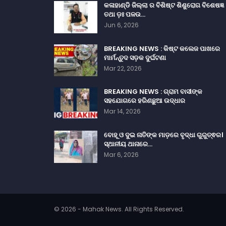
କଳାହାଣ୍ଡି ଜିଲ୍ଲା ର ବିଶିଷ୍ଟ ଶିଶୁରୋଗ ବିଶେଷଜ୍ଞ
ତଥା ଡ଼ଃ ପଳଉ…
Jun 6, 2026
BREAKING NEWS : କିଷ୍ଟ କଲେଜ ପାଖରେ
ମାର୍ମନ୍ତୁଦ ସଡ଼କ ଦୁର୍ଘଟଣା
Mar 22, 2026
BREAKING NEWS : ଗ୍ରାମ ବାସୀଙ୍କ
ସହଯୋଗରେ ହରିଣଛୁଆ ଉଦ୍ଧାର
Mar 14, 2026
ବୋହୂ ଓ ଦୁଇ ନାତିଙ୍କ ମାଡ଼ରେ ବୃଦ୍ଧା ଗୁରୁତ୍ଵର।
ସ୍ଥାନୀୟ ଥାନାରେ…
Mar 6, 2026
© 2026 - Mahak News. All Rights Reserved.