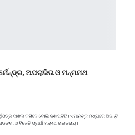
୍ମେନ୍ଦ୍ର, ଅପରାଜିତା ଓ ମନ୍ମମଥ
ରାର୍ଥିପତ୍ର ଦାଖଲ କରିବେ ବୋଲି ଜଣାପଡିଛି। ଏମାନଙ୍କ ମଧ୍ୟରେ ଅଛନ୍ତି
ଡଙ୍ଗୀ ଓ ବିଜେଡି ପ୍ରାର୍ଥୀ ମନ୍ମଥ ରାଉତରାୟ।