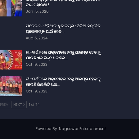
ନିଶା ମହାରଣା !
Jan 15, 2026
ସାରେଗାମା ଓଡ଼ିଆର ଶୁଭାରମ୍ଭ : ଓଡ଼ିଆ ସଙ୍ଗୀତ
ପ୍ରେମୀଙ୍କ ପାଇଁ ହେବ…
Aug 5, 2024
ଜୀ-ସାର୍ଥକରେ ଅକ୍ଟୋବର ୨୧ରୁ ଆରମ୍ଭ ହେବାକୁ
ଯାଉଛି ଏକ ଭିନ୍ନ ଧରଣର…
Oct 19, 2023
ଜୀ-ସାର୍ଥକରେ ଅକ୍ଟୋବର ୨୧ରୁ ଆରମ୍ଭ ହେବାକୁ
ଯାଉଛି ରିୟଲିଟି ଶୋ…
Oct 19, 2023
PREV
NEXT
1 of 74
Powered By:
Nageswar Entertainment