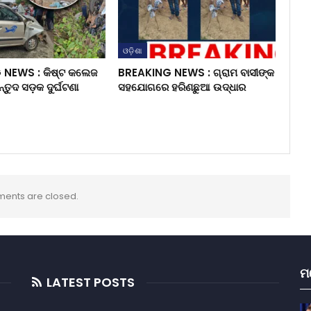
ଓଡ଼ିଶା
NEWS : କିଷ୍ଟ କଲେଜ
BREAKING NEWS : ଗ୍ରାମ ବାସୀଙ୍କ
ନ୍ତୁଦ ସଡ଼କ ଦୁର୍ଘଟଣା
ସହଯୋଗରେ ହରିଣଛୁଆ ଉଦ୍ଧାର
ents are closed.
ମ
LATEST POSTS