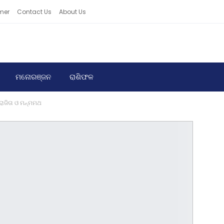
mer
Contact Us
About Us
ମନୋରଞ୍ଜନ
ରାଶିଫଳ
ପରାଜିତା ଓ ମନ୍ମମଥ