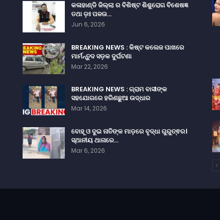
କଳାହାଣ୍ଡି ଜିଲ୍ଲା ର ବିଶିଷ୍ଟ ଶିଶୁରୋଗ ବିଶେଷଜ୍ଞ
ତଥା ଡ଼ଃ ପଳଉ…
Jun 6, 2026
BREAKING NEWS : କିଷ୍ଟ କଲେଜ ପାଖରେ
ମାର୍ମନ୍ତୁଦ ସଡ଼କ ଦୁର୍ଘଟଣା
Mar 22, 2026
BREAKING NEWS : ଗ୍ରାମ ବାସୀଙ୍କ
ସହଯୋଗରେ ହରିଣଛୁଆ ଉଦ୍ଧାର
Mar 14, 2026
ବୋହୂ ଓ ଦୁଇ ନାତିଙ୍କ ମାଡ଼ରେ ବୃଦ୍ଧା ଗୁରୁତ୍ଵର।
ସ୍ଥାନୀୟ ଥାନାରେ…
Mar 6, 2026