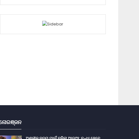
ନୋରଞ୍ଜନ
ଅଶ୍ଳୀଳ ନୃତ୍ୟ ପାଇଁ ବଢ଼ିଲା ଆଡୁଆ: ବନ୍ଧା ହେବେ