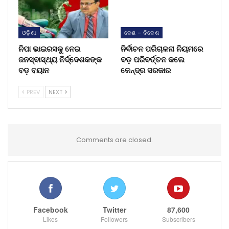
ଓଡ଼ିଶା
ଦେଶ - ବିଦେଶ
ନିପା ଭାଇରସକୁ ନେଇ
ନିର୍ବାଚନ ପରିଚାଳନା ନିୟମରେ
ଜନସ୍ବାସ୍ଥ୍ୟ ନିର୍ଦ୍ଦେଶକଙ୍କ
ବଡ଼ ପରିବର୍ତ୍ତନ କଲେ
ବଡ଼ ବୟାନ
କେନ୍ଦ୍ର ସରକାର
PREV
NEXT
Comments are closed.
Facebook
Twitter
87,600
Likes
Followers
Subscribers