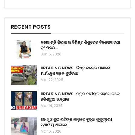
RECENT POSTS
କଳାହାଣ୍ଡି ଜିଲ୍ଲା ର ବିଶିଷ୍ଟ ଶିଶୁରୋଗ ବିଶେଷଜ୍ଞ ତଥା
ଡ଼ଃ ପଳଉ…
Jun 6, 2026
BREAKING NEWS : କିଷ୍ଟ କଲେଜ ପାଖରେ
ମାର୍ମନ୍ତୁଦ ସଡ଼କ ଦୁର୍ଘଟଣା
Mar 22, 2026
BREAKING NEWS : ଗ୍ରାମ ବାସୀଙ୍କ ସହଯୋଗରେ
ହରିଣଛୁଆ ଉଦ୍ଧାର
Mar 14, 2026
ବୋହୂ ଓ ଦୁଇ ନାତିଙ୍କ ମାଡ଼ରେ ବୃଦ୍ଧା ଗୁରୁତ୍ଵର।
ସ୍ଥାନୀୟ ଥାନାରେ…
Mar 6, 2026