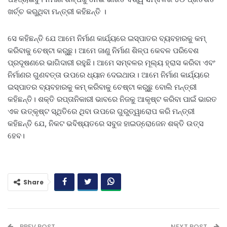
ଖର୍ଚ୍ଚ କରୁଥିବା ମନ୍ତ୍ରୀ କହିଛନ୍ତି ।
ସେ କହିଛନ୍ତି ଯେ ଆମେ ନିର୍ମାଣ କାର୍ଯ୍ୟରେ ଇସ୍ପାତର ବ୍ୟବହାରକୁ କମ୍
କରିବାକୁ ଚେଷ୍ଟା କରୁଛୁ। ଆମେ ଜାଣୁ ନିର୍ମାଣ ଶିଳ୍ପ କେବଳ ପରିବେଶ
ପ୍ରଦୂଷଣରେ ଭାଗିଦାରୀ ରହୁଛି। ଆମେ ସମ୍ବଳର ମୂଲ୍ୟ ହ୍ରାସ କରିବା ଏବଂ
ନିର୍ମାଣର ଗୁଣବତ୍ତା ଉପରେ ଧ୍ୟାନ ଦେଇଥାଉ। ଆମେ ନିର୍ମାଣ କାର୍ଯ୍ୟରେ
ଇସ୍ପାତର ବ୍ୟବହାରକୁ କମ୍ କରିବାକୁ ଚେଷ୍ଟା କରୁଛୁ ବୋଲି ମନ୍ତ୍ରୀ
କହିଛନ୍ତି। ଶକ୍ତି ରପ୍ତାନିକାରୀ ଭାବରେ ନିଜକୁ ଆକୃଷ୍ଟ କରିବା ପାଇଁ ଭାରତ
ଏକ ଉତ୍କୃଷ୍ଟ ସ୍ଥିତିରେ ଥିବା ଉପରେ ଗୁରୁତ୍ୱାରୋପ କରି ମନ୍ତ୍ରୀ
କହିଛନ୍ତି ଯେ, ନିକଟ ଭବିଷ୍ୟତରେ ସବୁଜ ହାଇଡ୍ରୋଜେନ ଶକ୍ତି ଉତ୍ସ
ହେବ।
Share
PREV POST
NEXT POST