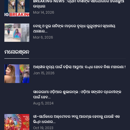
BREAKING NEWS : ଗ୍ରାମ ବାସୀଙ୍କ ସହଯୋଗରେ ହରିଣଛୁଆ
ଉଦ୍ଧାର
Mar 14, 2026
ବୋହୂ ଓ ଦୁଇ ନାତିଙ୍କ ମାଡ଼ରେ ବୃଦ୍ଧା ଗୁରୁତ୍ଵର। ସ୍ଥାନୀୟ
ଥାନାରେ…
Mar 6, 2026
ମନୋରଞ୍ଜନ
ଅଶ୍ଳୀଳ ନୃତ୍ୟ ପାଇଁ ବଢ଼ିଲା ଆଡୁଆ: ବନ୍ଧା ହେବେ ନିଶା ମହାରଣା !
Jan 15, 2026
ସାରେଗାମା ଓଡ଼ିଆର ଶୁଭାରମ୍ଭ : ଓଡ଼ିଆ ସଙ୍ଗୀତ ପ୍ରେମୀଙ୍କ
ପାଇଁ ହେବ…
Aug 5, 2024
ଜୀ-ସାର୍ଥକରେ ଅକ୍ଟୋବର ୨୧ରୁ ଆରମ୍ଭ ହେବାକୁ ଯାଉଛି ଏକ
ଭିନ୍ନ ଧରଣର…
Oct 19, 2023