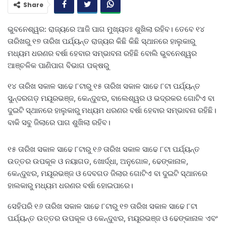
Share
ଭୁବନେଶ୍ୱର: ରାଜ୍ୟରେ ଆଜି ପାଗ ମୁଖ୍ୟତଃ ଶୁଖିଲା ରହିବ। ତେବେ ୧୪
ତାରିଖରୁ ୧୭ ତାରିଖ ପର୍ଯ୍ୟନ୍ତ ରାଜ୍ୟର କିଛି କିଛି ସ୍ଥାନରେ ହାଲୁକାରୁ
ମଧ୍ୟମ ଧରଣର ବର୍ଷା ହେବାର ସମ୍ଭାବନା ରହିଛି ବୋଲି ଭୁବନେଶ୍ୱର
ଆଞ୍ଚଳିକ ପାଣିପାଗ ବିଭାଗ ପକ୍ଷରୁ
୧୪ ତାରିଖ ସକାଳ ସାଢେ ୮ଟାରୁ ୧୫ ତାରିଖ ସକାଳ ସାଢେ ୮ଟା ପର୍ଯ୍ୟନ୍ତ
ସୁନ୍ଦରଗଡ଼ ମୟୂରଭଞ୍ଜ, କେନ୍ଦୁଝର, ବାଲେଶ୍ୱର ଓ ଭଦ୍ରକର ଗୋଟିଏ ବା
ଦୁଇଟି ସ୍ଥାନରେ ହାଲୁକାରୁ ମଧ୍ୟମ ଧରଣର ବର୍ଷା ହେବାର ସମ୍ଭାବନା ରହିଛି।
ବାକି ସବୁ ଜିଲାରେ ପାଗ ଶୁଖିଲା ରହିବ।
୧୫ ତାରିଖ ସକାଳ ସାଢେ ୮ଟାରୁ ୧୬ ତାରିଖ ସକାଳ ସାଢେ ୮ଟା ପର୍ଯ୍ୟନ୍ତ
ଉତ୍ତର ଉପକୂଳ ଓ ନୟାଗଡ, ଖୋର୍ଦ୍ଧା, ଅନୁଗୋଳ, ଢେଙ୍କାନାଳ,
କେନ୍ଦୁଝର, ମୟୂରଭଞ୍ଜ ଓ ଦେବଗଡ ଜିଲାର ଗୋଟିଏ ବା ଦୁଇଟି ସ୍ଥାନରେ
ହାଲକାରୁ ମଧ୍ୟମ ଧରଣର ବର୍ଷା ହୋଇପାରେ।
ସେହିପରି ୧୬ ତାରିଖ ସକାଳ ସାଢେ ୮ଟାରୁ ୧୭ ତାରିଖ ସକାଳ ସାଢେ ୮ଟା
ପର୍ଯ୍ୟନ୍ତ ଉତ୍ତର ଉପକୂଳ ଓ କେନ୍ଦୁଝର, ମୟୂରଭଞ୍ଜ ଓ ଢେଙ୍କାନାଳ ଏବଂ