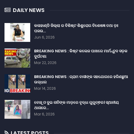
DAILY NEWS
କଳାହାଣ୍ଡି ଜିଲ୍ଲା ର ବିଶିଷ୍ଟ ଶିଶୁରୋଗ ବିଶେଷଜ୍ଞ ତଥା ଡ଼ଃ
ପଳଉ…
Jun 6, 2026
BREAKING NEWS : କିଷ୍ଟ କଲେଜ ପାଖରେ ମାର୍ମନ୍ତୁଦ ସଡ଼କ
ଦୁର୍ଘଟଣା
Mar 22, 2026
BREAKING NEWS : ଗ୍ରାମ ବାସୀଙ୍କ ସହଯୋଗରେ ହରିଣଛୁଆ
ଉଦ୍ଧାର
Mar 14, 2026
ବୋହୂ ଓ ଦୁଇ ନାତିଙ୍କ ମାଡ଼ରେ ବୃଦ୍ଧା ଗୁରୁତ୍ଵର। ସ୍ଥାନୀୟ
ଥାନାରେ…
Mar 6, 2026
LATEST POSTS