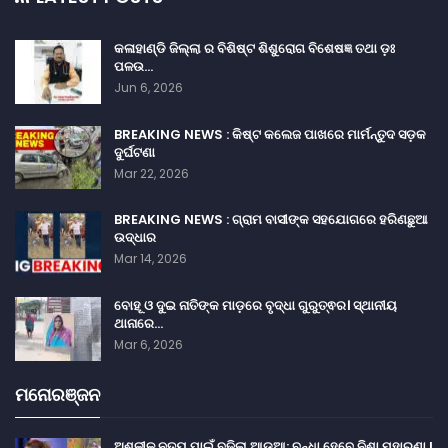
କଳାହାଣ୍ଡି ଜିଲ୍ଲା ର ବିଶିଷ୍ଟ ଶିଶୁରୋଗ ବିଶେଷଜ୍ଞ ତଥା ଡ଼ଃ
ପଳଉ…
Jun 6, 2026
BREAKING NEWS : କିଷ୍ଟ କଲେଜ ପାଖରେ ମାର୍ମନ୍ତୁଦ ସଡ଼କ
ଦୁର୍ଘଟଣା
Mar 22, 2026
BREAKING NEWS : ଗ୍ରାମ ବାସୀଙ୍କ ସହଯୋଗରେ ହରିଣଛୁଆ
ଉଦ୍ଧାର
Mar 14, 2026
ବୋହୂ ଓ ଦୁଇ ନାତିଙ୍କ ମାଡ଼ରେ ବୃଦ୍ଧା ଗୁରୁତ୍ଵର। ସ୍ଥାନୀୟ
ଥାନାରେ…
Mar 6, 2026
ମନୋରଞ୍ଜନ
ଅଶ୍ଳୀଳ ନୃତ୍ୟ ପାଇଁ ବଢ଼ିଲା ଆଡୁଆ: ବନ୍ଧା ହେବେ ନିଶା ମହାରଣା !