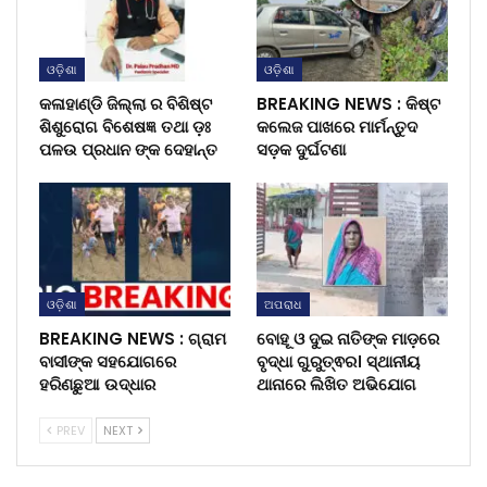
ଓଡ଼ିଶା
ଓଡ଼ିଶା
କଳାହାଣ୍ଡି ଜିଲ୍ଲା ର ବିଶିଷ୍ଟ
BREAKING NEWS : କିଷ୍ଟ
ଶିଶୁରୋଗ ବିଶେଷଜ୍ଞ ତଥା ଡ଼ଃ
କଲେଜ ପାଖରେ ମାର୍ମନ୍ତୁଦ
ପଳଉ ପ୍ରଧାନ ଙ୍କ ଦେହାନ୍ତ
ସଡ଼କ ଦୁର୍ଘଟଣା
ଓଡ଼ିଶା
ଅପରାଧ
BREAKING NEWS : ଗ୍ରାମ
ବୋହୂ ଓ ଦୁଇ ନାତିଙ୍କ ମାଡ଼ରେ
ବାସୀଙ୍କ ସହଯୋଗରେ
ବୃଦ୍ଧା ଗୁରୁତ୍ଵର। ସ୍ଥାନୀୟ
ହରିଣଛୁଆ ଉଦ୍ଧାର
ଥାନାରେ ଲିଖିତ ଅଭିଯୋଗ
PREV
NEXT