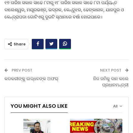
୧୭ ତାରିଖ ସକାଳ ସାଢେ ୮ଟାରୁ ୧୮ ତାରିଖ ସକାଳ ସାଢେ ୮ଟା ପର୍ଯ୍ୟନ୍ତ
ବାଲେଶ୍ୱର, ମୟୂରଭଞ୍ଜ, ଭଦ୍ରକ, କେନ୍ଦୁଝର, ଢେଙ୍କାନାଳ, ଯାଜପୁର ଓ
କେନ୍ଦ୍ରାପଡା ଗୋଟିଏରୁ ଦୁଇଟି ସ୍ଥାନରେ ବର୍ଷା ହୋଇପାରେ।
Share
PREV POST
NEXT POST
କଡକରୀଙ୍କୁ ଉଦ୍ଧବଙ୍କ ଅଫର୍
ନିଜ ଜମିକୁ ଦାନ କଲେ
ପ୍ରଧାନମନ୍ତ୍ରୀ
YOU MIGHT ALSO LIKE
All