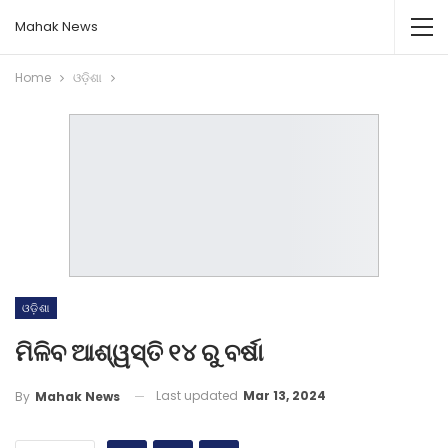
Mahak News
Home
ଓଡ଼ିଶା
ଓଡ଼ିଶା
ମିଳିବ ଆଶ୍ୱସ୍ତି ୧୪ ରୁ ବର୍ଷା
Last updated
Mar 13, 2024
By
Mahak News