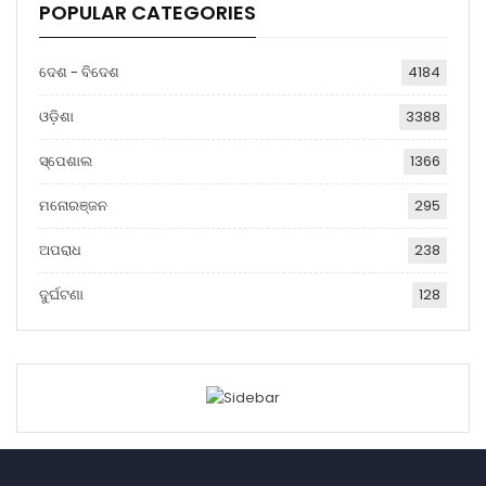
POPULAR CATEGORIES
ଦେଶ - ବିଦେଶ
4184
ଓଡ଼ିଶା
3388
ସ୍ପେଶାଲ
1366
ମନୋରଞ୍ଜନ
295
ଅପରାଧ
238
ଦୁର୍ଘଟଣା
128