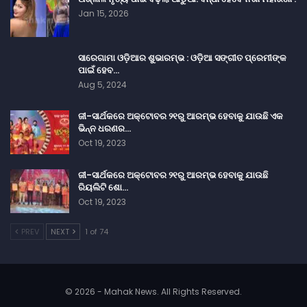
Jan 15, 2026
ସାରେଗାମା ଓଡ଼ିଆର ଶୁଭାରମ୍ଭ : ଓଡ଼ିଆ ସଙ୍ଗୀତ ପ୍ରେମୀଙ୍କ
ପାଇଁ ହେବ…
Aug 5, 2024
ଜୀ-ସାର୍ଥକରେ ଅକ୍ଟୋବର ୨୧ରୁ ଆରମ୍ଭ ହେବାକୁ ଯାଉଛି ଏକ
ଭିନ୍ନ ଧରଣର…
Oct 19, 2023
ଜୀ-ସାର୍ଥକରେ ଅକ୍ଟୋବର ୨୧ରୁ ଆରମ୍ଭ ହେବାକୁ ଯାଉଛି
ରିୟଲିଟି ଶୋ…
Oct 19, 2023
PREV
NEXT
1 of 74
© 2026 - Mahak News. All Rights Reserved.