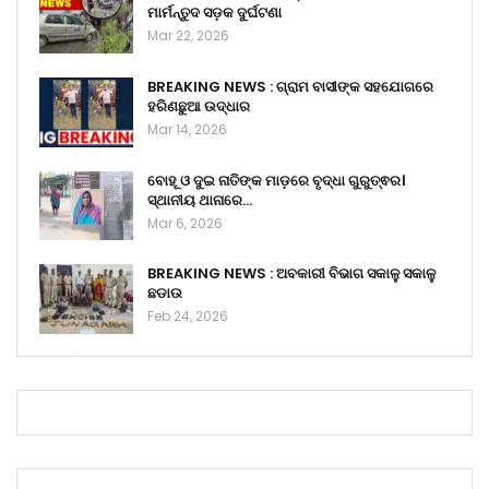
ମାର୍ମନ୍ତୁଦ ସଡ଼କ ଦୁର୍ଘଟଣା
Mar 22, 2026
BREAKING NEWS : ଗ୍ରାମ ବାସୀଙ୍କ ସହଯୋଗରେ
ହରିଣଛୁଆ ଉଦ୍ଧାର
Mar 14, 2026
ବୋହୂ ଓ ଦୁଇ ନାତିଙ୍କ ମାଡ଼ରେ ବୃଦ୍ଧା ଗୁରୁତ୍ଵର।
ସ୍ଥାନୀୟ ଥାନାରେ…
Mar 6, 2026
BREAKING NEWS : ଅବକାରୀ ବିଭାଗ ସକାଳୁ ସକାଳୁ
ଛଡାଉ
Feb 24, 2026