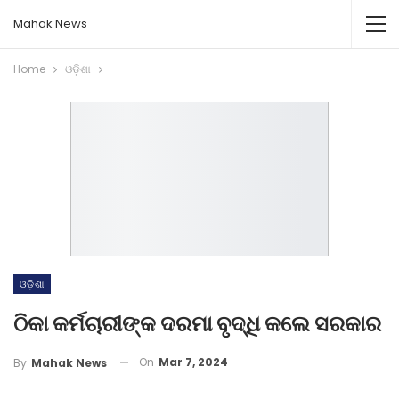
Mahak News
Home
ଓଡ଼ିଶା
ଓଡ଼ିଶା
ଠିକା କର୍ମଚାରୀଙ୍କ ଦରମା ବୃଦ୍ଧି କଲେ ସରକାର
On
Mar 7, 2024
By
Mahak News