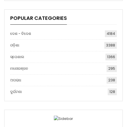
POPULAR CATEGORIES
ଦେଶ - ବିଦେଶ
4184
ଓଡ଼ିଶା
3388
ସ୍ପେଶାଲ
1366
ମନୋରଞ୍ଜନ
295
ଅପରାଧ
238
ଦୁର୍ଘଟଣା
128