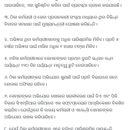
ପାଇପାରିବେ, ଏହା ସୁନିଶ୍ଚିତ କରିବା ପାଇଁ ବ୍ୟବସ୍ଥା ଗ୍ରହଣ କରାଯାଇଛି।
୩. ଠିକା କର୍ମଚାରୀ ଓ ସେବା ପ୍ରଦାନକାରୀ ସଂସ୍ଥା ମଧ୍ୟରେ ଥିବା ବିଭିନ୍ନ
ବିବାଦର ସମାଧାନ ପାଇଁ ମୁଖ୍ୟମନ୍ତ୍ରୀ ଘୋଷଣା କରିଛନ୍ତି।
୪. ଅଭିଜ୍ଞତା ଥିବା କର୍ମଚାରୀମାନଙ୍କୁ ଅଧିକ ପାରିଶ୍ରମିକ ମିଳିବ। ପ୍ରତି ୫
ବର୍ଷର ଅଭିଜ୍ଞତା ପାଇଁ ମାସିକ ଅଧିକ ୧ ହଜାର ଟଙ୍କା ମିଳିବ।
୫. ମହିଳା କର୍ମଚାରୀମାନେ ସେମାନଙ୍କର ପ୍ରଥମ ଦୁଇଟି ସନ୍ତାନ ଜନ୍ମ
ପର୍ଯ୍ୟନ୍ତ ୧୨୦ ଦିନ ପର୍ଯ୍ୟନ୍ତ ମାତୃତ୍ୱ ଛୁଟି ନେଇପାରିବେ।
୬. ଠିକା କର୍ମଚାରୀଙ୍କର ଅଭିଯୋଗ ଶୁଣାଣି ପାଇଁ ପ୍ରତି ବିଭାଗରେ ଜମେ
ନୋଡାଲ ଅଫିସର ରହିବେ।
୭. ସେମାନଙ୍କର ଅଭିଯୋଗ ଦାଖଲର ସରଳୀକରଣ ପାଇଁ ଜିଏ ଏବଂ ପିଜି
ବିଭାଗ ସିଏମ୍‌ଜିଆଇ ଜରିଆରେ ଏକ ସଫ୍ଟଓ୍ବେୟର ଆପ୍ଲିକେଶନ ବିକଶିତ
କରାଯିବ। ଯେଉଁଥିରେ କି ଉଭୟ କର୍ମଚାରୀ ଓ ଏଜେନ୍ସି ସେମାନଙ୍କର
ଅଭିଯୋଗ ଦାଖଲ କରିପାରିବେ।
୮. ଯେଉଁ ଠିକା କର୍ମଚାରୀମାନେ ଏବେ ବର୍ଦ୍ଧିତ ପାରିଶ୍ରମିକ ପାଉଛନ୍ତି,