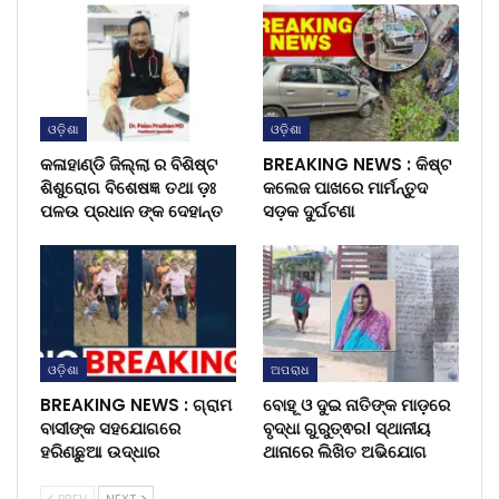
ଓଡ଼ିଶା
ଓଡ଼ିଶା
କଳାହାଣ୍ଡି ଜିଲ୍ଲା ର ବିଶିଷ୍ଟ
BREAKING NEWS : କିଷ୍ଟ
ଶିଶୁରୋଗ ବିଶେଷଜ୍ଞ ତଥା ଡ଼ଃ
କଲେଜ ପାଖରେ ମାର୍ମନ୍ତୁଦ
ପଳଉ ପ୍ରଧାନ ଙ୍କ ଦେହାନ୍ତ
ସଡ଼କ ଦୁର୍ଘଟଣା
ଓଡ଼ିଶା
ଅପରାଧ
BREAKING NEWS : ଗ୍ରାମ
ବୋହୂ ଓ ଦୁଇ ନାତିଙ୍କ ମାଡ଼ରେ
ବାସୀଙ୍କ ସହଯୋଗରେ
ବୃଦ୍ଧା ଗୁରୁତ୍ଵର। ସ୍ଥାନୀୟ
ହରିଣଛୁଆ ଉଦ୍ଧାର
ଥାନାରେ ଲିଖିତ ଅଭିଯୋଗ
PREV
NEXT