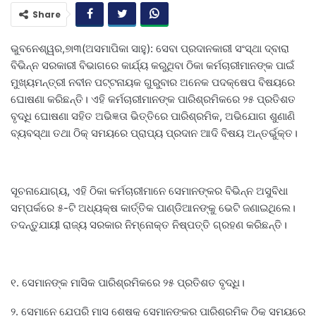
Share
ଭୁବନେଶ୍ୱର,୭ା୩(ଅସମାପିକା ସାହୁ): ସେବା ପ୍ରଦାନକାରୀ ସଂସ୍ଥା ଦ୍ବାରା
ବିଭିନ୍ନ ସରକାରୀ ବିଭାଗରେ କାର୍ଯ୍ୟ କରୁଥିବା ଠିକା କର୍ମଚାରୀମାନଙ୍କ ପାଇଁ
ମୁଖ୍ୟମନ୍ତ୍ରୀ ନବୀନ ପଟ୍ଟନାୟକ ଗୁରୁବାର ଅନେକ ପଦକ୍ଷେପ ବିଷୟରେ
ଘୋଷଣା କରିଛନ୍ତି। ଏହି କର୍ମଚାରୀମାନଙ୍କ ପାରିଶ୍ରମିକରେ ୨୫ ପ୍ରତିଶତ
ବୃଦ୍ଧି ଘୋଷଣା ସହିତ ଅଭିଜ୍ଞତା ଭିତ୍ତିରେ ପାରିଶ୍ରମିକ, ଅଭିଯୋଗ ଶୁଣାଣି
ବ୍ୟବସ୍ଥା ତଥା ଠିକ୍‌ ସମୟରେ ପ୍ରାପ୍ୟ ପ୍ରଦାନ ଆଦି ବିଷୟ ଅନ୍ତର୍ଭୁକ୍ତ।
ସୂଚନାଯୋଗ୍ୟ, ଏହି ଠିକା କର୍ମଚାରୀମାନେ ସେମାନଙ୍କର ବିଭିନ୍ନ ଅସୁବିଧା
ସମ୍ପର୍କରେ ୫-ଟି ଅଧ୍ୟକ୍ଷ କାର୍ତ୍ତିକ ପାଣ୍ଡିଆନଙ୍କୁ ଭେଟି ଜଣାଇଥିଲେ।
ତଦନ୍ତୁଯାୟୀ ରାଜ୍ୟ ସରକାର ନିମ୍ନୋକ୍ତ ନିଷ୍ପତ୍ତି ଗ୍ରହଣ କରିଛନ୍ତି।
୧. ସେମାନଙ୍କ ମାସିକ ପାରିଶ୍ରମିକରେ ୨୫ ପ୍ରତିଶତ ବୃଦ୍ଧି।
୨. ସେମାନେ ଯେପରି ମାସ ଶେଷକୁ ସେମାନଙ୍କର ପାରିଶ୍ରମିକ ଠିକ୍‌ ସମୟରେ