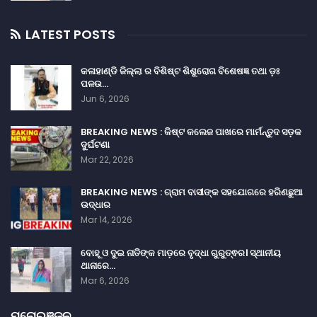
LATEST POSTS
କଳାହାଣ୍ଡି ଜିଲ୍ଲା ର ବିଶିଷ୍ଟ ଶିଶୁରୋଗ ବିଶେଷଜ୍ଞ ତଥା ଡ଼ଃ
ପଳଉ…
Jun 6, 2026
BREAKING NEWS : କିଷ୍ଟ କଲେଜ ପାଖରେ ମାର୍ମନ୍ତୁଦ ସଡ଼କ
ଦୁର୍ଘଟଣା
Mar 22, 2026
BREAKING NEWS : ଗ୍ରାମ ବାସୀଙ୍କ ସହଯୋଗରେ ହରିଣଛୁଆ
ଉଦ୍ଧାର
Mar 14, 2026
ବୋହୂ ଓ ଦୁଇ ନାତିଙ୍କ ମାଡ଼ରେ ବୃଦ୍ଧା ଗୁରୁତ୍ଵର। ସ୍ଥାନୀୟ
ଥାନାରେ…
Mar 6, 2026
ମନୋରଞ୍ଜନ