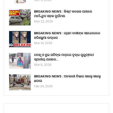
BREAKING NEWS : କିଷ୍ଟ କଲେଜ ପାଖରେ
ମାର୍ମନ୍ତୁଦ ସଡ଼କ ଦୁର୍ଘଟଣା
Mar 22, 2026
BREAKING NEWS : ଗ୍ରାମ ବାସୀଙ୍କ ସହଯୋଗରେ
ହରିଣଛୁଆ ଉଦ୍ଧାର
Mar 14, 2026
ବୋହୂ ଓ ଦୁଇ ନାତିଙ୍କ ମାଡ଼ରେ ବୃଦ୍ଧା ଗୁରୁତ୍ଵର।
ସ୍ଥାନୀୟ ଥାନାରେ…
Mar 6, 2026
BREAKING NEWS : ଅବକାରୀ ବିଭାଗ ସକାଳୁ ସକାଳୁ
ଛଡାଉ
Feb 24, 2026