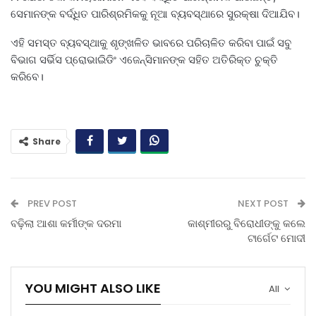
ସେମାନଙ୍କ ବର୍ଦ୍ଧିତ ପାରିଶ୍ରମିକକୁ ନୂଆ ବ୍ୟବସ୍ଥାରେ ସୁରକ୍ଷା ଦିଆଯିବ।
ଏହି ସମସ୍ତ ବ୍ୟବସ୍ଥାକୁ ଶୃଙ୍ଖଳିତ ଭାବରେ ପରିଚାଳିତ କରିବା ପାଇଁ ସବୁ
ବିଭାଗ ସର୍ଭିସ ପ୍ରୋଭାଇିଡିଂ ଏଜେନ୍ସିମାନଙ୍କ ସହିତ ଅତିରିକ୍ତ ଚୁକ୍ତି
କରିବେ।
Share
PREV POST
NEXT POST
ବଢ଼ିଲା ଆଶା କର୍ମୀଙ୍କ ଦରମା
କାଶ୍ମୀରରୁ ବିରୋଧୀଙ୍କୁ କଲେ
ଟାର୍ଗେଟ ମୋଦୀ
YOU MIGHT ALSO LIKE
All